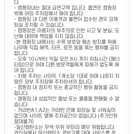
다.
- 캠핑장내는 절대 금연구역 입니다. 흡연은 캠핑장
밖에 야외 주차장에서 해야 합니다.
- 캠핑장 내 다른 이용객과 불편이 접수된 경우 강제
퇴실 조치할 수 있습니다.
- 캠핑장은 이용자의 부주의로 인한 사고 및 분실, 도
난에 대하여 책임을 지지 않습니다.
-본 캠핑장 내에서는 수목 보호와 훼손 방지를 위해
나무에 직접 해먹, 타프, 로프 등을 묶는 행위를 금지
합니다
- 오후 10시부터 익일 오전 8시 까지 취침시간 (매너
타임)으로 하며 다른 방문객들에게 피해가 없도록 해
야 합니다.
- 차량 주차는 사이트 1개소당 1대로 하며 나머지 차
량은 외부 주차장에 주차하셔야 합니다.
- 캠핑장 내 정치적 또는 종교적인 행위 활동을 금지
합니다.
- 캠핑장 내 상업적인 홍보 또는 물품을 판매할 수 없
습니다.
- 카라반A1,A2는 카라반 안에 화장실 및 샤워실이
없으며 사이트 옆에 주차공간이 없습니다.(추가인원
절대불가)
-일산화탄소는 무색·무취·무미라 매우 위험합니다.
관리실에서 일산화탄소 경보기를 대여 서비스를 운