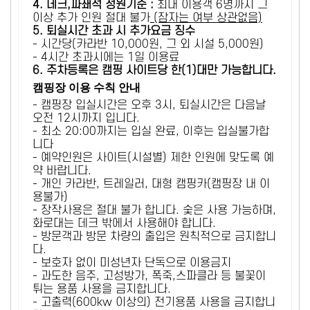
4. 데크,파쇄석 정원기준 :
​최대 이용객 6명까지 그
이상 추가 인원 절대 불가
(잠자는 여부 상관없음)
5
. 퇴실시간 초과 시 추가요금 징수
- 시간당(카라반 10,000원, 그 외 시설 5,000원)
- 4시간 초과시에는 1일 이용료
6
. 주차등록은 캠핑 사이트당 한(1)대만 가능합니다.
캠핑장 이용 수칙 안내
- 캠핑장 입실시간은 오후 3시, 퇴실시간은 다음날
오전 12시까지 입니다.
- 최소 20:00까지는 입실 완료, 이후는 입실불가합
니다
- 예약인원은 사이트(시설별) 제한 인원에 맞도록 예
약 바랍니다.
- 개인 카라반, 트레일러, 대형 캠핑카(캠핑장 내 이
용불가)
- 장작사용은 절대 불가 합니다. 숯은 사용 가능하며,
화로대는 데크 밖에서 사용해야 합니다.
- 방문객과 방문 차량의 출입은 원칙적으로 금지합니
다.
- 보호자 없이 미성년자 단독으로 이용금지
- 과도한 음주, 고성방가, 폭죽,스파클라 등 불꽃이
튀는 용품 사용을 금지합니다.
- 고출력(600kw 이상의) 전기용품 사용을 금지합니