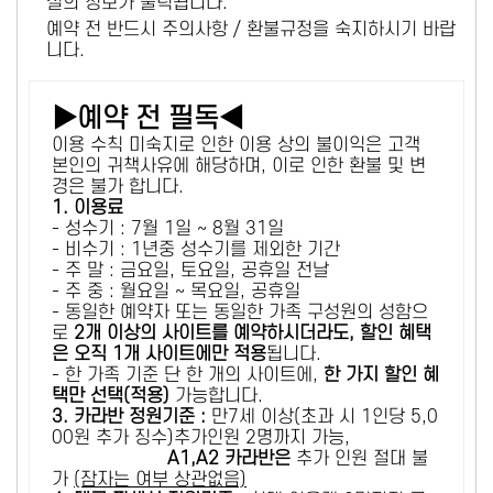
설의 정보가 출력됩니다.
예약 전 반드시 주의사항 / 환불규정을 숙지하시기 바랍
니다.
▶예약 전 필독◀
이용 수칙 미숙지로 인한 이용 상의 불이익은 고객
본인의 귀책사유에 해당하며, 이로 인한 환불 및 변
경은 불가 합니다.
1. 이용료
- 성수기 : 7월 1일 ~ 8월 31일
- 비수기 : 1년중 성수기를 제외한 기간
- 주 말 : 금요일, 토요일, 공휴일 전날
- 주 중 : 월요일 ~ 목요일, 공휴일
- 동일한 예약자 또는 동일한 가족 구성원의 성함으
로
2개 이상의 사이트를 예약하시더라도, 할인 혜택
은 오직 1개 사이트에만 적용
됩니다.
- 한 가족 기준 단 한 개의 사이트에,
한 가지 할인 혜
택만 선택(적용)
가능합니다.
3. 카라반 정원기준 :
만7세 이상(초과 시 1인당 5,0
00원 추가 징수)추가인원 2명까지 가능,
A1,A2 카라반은
추가 인원 절대 불
가
(잠자는 여부 상관없음)