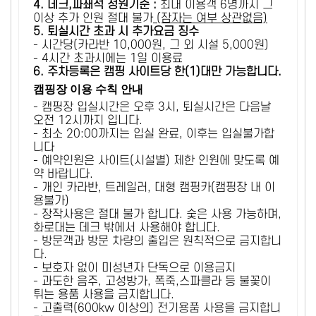
4. 데크,파쇄석 정원기준 :
​최대 이용객 6명까지 그
이상 추가 인원 절대 불가
(잠자는 여부 상관없음)
5
. 퇴실시간 초과 시 추가요금 징수
- 시간당(카라반 10,000원, 그 외 시설 5,000원)
- 4시간 초과시에는 1일 이용료
6
. 주차등록은 캠핑 사이트당 한(1)대만 가능합니다.
캠핑장 이용 수칙 안내
- 캠핑장 입실시간은 오후 3시, 퇴실시간은 다음날
오전 12시까지 입니다.
- 최소 20:00까지는 입실 완료, 이후는 입실불가합
니다
- 예약인원은 사이트(시설별) 제한 인원에 맞도록 예
약 바랍니다.
- 개인 카라반, 트레일러, 대형 캠핑카(캠핑장 내 이
용불가)
- 장작사용은 절대 불가 합니다. 숯은 사용 가능하며,
화로대는 데크 밖에서 사용해야 합니다.
- 방문객과 방문 차량의 출입은 원칙적으로 금지합니
다.
- 보호자 없이 미성년자 단독으로 이용금지
- 과도한 음주, 고성방가, 폭죽,스파클라 등 불꽃이
튀는 용품 사용을 금지합니다.
- 고출력(600kw 이상의) 전기용품 사용을 금지합니