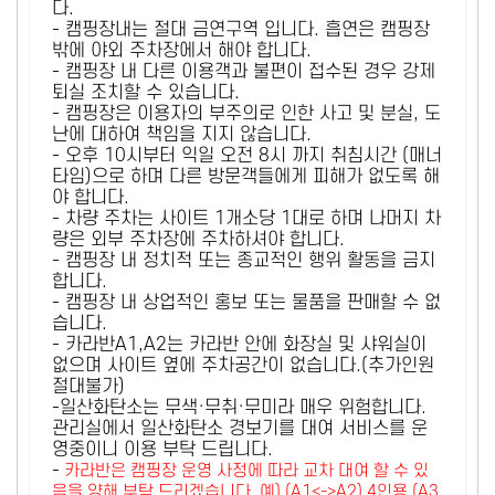
다.
- 캠핑장내는 절대 금연구역 입니다. 흡연은 캠핑장
밖에 야외 주차장에서 해야 합니다.
- 캠핑장 내 다른 이용객과 불편이 접수된 경우 강제
퇴실 조치할 수 있습니다.
- 캠핑장은 이용자의 부주의로 인한 사고 및 분실, 도
난에 대하여 책임을 지지 않습니다.
- 오후 10시부터 익일 오전 8시 까지 취침시간 (매너
타임)으로 하며 다른 방문객들에게 피해가 없도록 해
야 합니다.
- 차량 주차는 사이트 1개소당 1대로 하며 나머지 차
량은 외부 주차장에 주차하셔야 합니다.
- 캠핑장 내 정치적 또는 종교적인 행위 활동을 금지
합니다.
- 캠핑장 내 상업적인 홍보 또는 물품을 판매할 수 없
습니다.
- 카라반A1,A2는 카라반 안에 화장실 및 샤워실이
없으며 사이트 옆에 주차공간이 없습니다.(추가인원
절대불가)
-일산화탄소는 무색·무취·무미라 매우 위험합니다.
관리실에서 일산화탄소 경보기를 대여 서비스를 운
영중이니 이용 부탁 드립니다.
-
카라반은 캠핑장 운영 사정에 따라 교차 대여 할 수 있
음을 양해 부탁 드리겠습니다. 예) (A1<->A2) 4인용 (A3