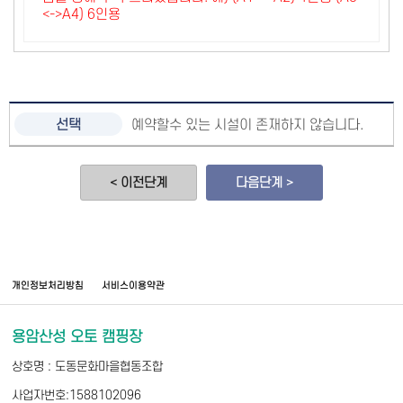
<->A4) 6인용
예약할수 있는 시설이 존재하지 않습니다.
< 이전단계
다음단계 >
개인정보처리방침
서비스이용약관
용암산성 오토 캠핑장
상호명 : 도동문화마을협동조합
사업자번호:1588102096