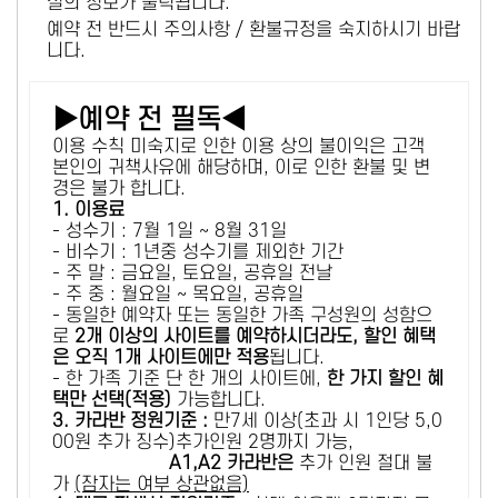
설의 정보가 출력됩니다.
예약 전 반드시 주의사항 / 환불규정을 숙지하시기 바랍
니다.
▶예약 전 필독◀
이용 수칙 미숙지로 인한 이용 상의 불이익은 고객
본인의 귀책사유에 해당하며, 이로 인한 환불 및 변
경은 불가 합니다.
1. 이용료
- 성수기 : 7월 1일 ~ 8월 31일
- 비수기 : 1년중 성수기를 제외한 기간
- 주 말 : 금요일, 토요일, 공휴일 전날
- 주 중 : 월요일 ~ 목요일, 공휴일
- 동일한 예약자 또는 동일한 가족 구성원의 성함으
로
2개 이상의 사이트를 예약하시더라도, 할인 혜택
은 오직 1개 사이트에만 적용
됩니다.
- 한 가족 기준 단 한 개의 사이트에,
한 가지 할인 혜
택만 선택(적용)
가능합니다.
3. 카라반 정원기준 :
만7세 이상(초과 시 1인당 5,0
00원 추가 징수)추가인원 2명까지 가능,
A1,A2 카라반은
추가 인원 절대 불
가
(잠자는 여부 상관없음)