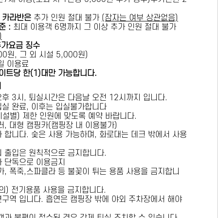
카라반은
추가 인원 절대 불가
(잠자는 여부 상관없음)
준 :
​최대 이용객 6명까지 그 이상 추가 인원 절대 불가
)
추가요금 징수
0원, 그 외 시설 5,000원)
1일 이용료
이트당 한(1)대만 가능합니다.
내
오후 3시, 퇴실시간은 다음날 오전 12시까지 입니다.
 입실 완료, 이후는 입실불가합니다
시설별) 제한 인원에 맞도록 예약 바랍니다.
러, 대형 캠핑카(캠핑장 내 이용불가)
가 합니다. 숯은 사용 가능하며, 화로대는 데크 밖에서 사용
의 출입은 원칙적으로 금지합니다.
자 단독으로 이용금지
방가, 폭죽,스파클라 등 불꽃이 튀는 용품 사용을 금지합니
상의) 전기용품 사용을 금지합니다.
연구역 입니다. 흡연은 캠핑장 밖에 야외 주차장에서 해야