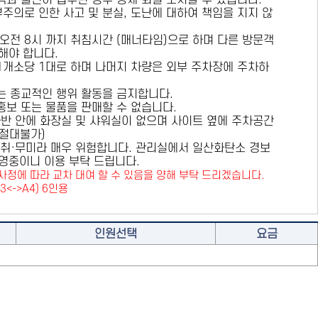
용객과 불편이 접수된 경우 강제 퇴실 조치할 수 있습니다.
부주의로 인한 사고 및 분실, 도난에 대하여 책임을 지지 않
 오전 8시 까지 취침시간 (매너타임)으로 하며 다른 방문객
해야 합니다.
 1개소당 1대로 하며 나머지 차량은 외부 주차장에 주차하
또는 종교적인 행위 활동을 금지합니다.
 홍보 또는 물품을 판매할 수 없습니다.
카라반 안에 화장실 및 샤워실이 없으며 사이트 옆에 주차공간
원절대불가)
취·무미라 매우 위험합니다. 관리실에서 일산화탄소 경보
영중이니 이용 부탁 드립니다.
사정에 따라 교차 대여 할 수 있음을 양해 부탁 드리겠습니다.
A3<->A4) 6인용
인원선택
요금