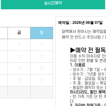
실시간예약
예약일 : 2026년 06월 07일
달력에서 원하시는 예약일을
금
토
예약 전 반드시 주의사항 /
5
6
▶예약 전 필
이용 수칙 미숙지로 인
12
13
이로 인한 환불 및 변
1. 이용료
19
20
- 성수기 : 7월 1일 ~
- 비수기 : 1년중 성
- 주 말 : 금요일, 토
26
27
- 주 중 : 월요일 ~ 
- 동일한 예약자 또는
하시더라도, 할인 혜택
- 한 가족 기준 단 한
다.
3. 카라반 정원기준 :
만