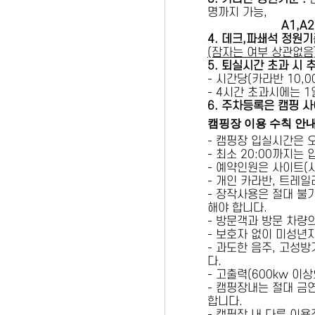
명까지 가능,
A1,A2 
4. 데크,파쇄석 정원기
(잠자는 여부 상관없음
5
. 퇴실시간 초과 시 
- 시간당(카라반 10,00
- 4시간 초과시에는 
6
. 주차등록은 캠핑 사
캠핑장 이용 수칙 안
- 캠핑장 입실시간은 
- 최소 20:00까지는
- 예약인원은 사이트(
- 개인 카라반, 트레일
- 장작사용은 절대 불
해야 합니다.
- 방문객과 방문 차량
- 보호자 없이 미성년
- 과도한 음주, 고성
다.
- 고출력(600kw 이
- 캠핑장내는 절대 금
합니다.