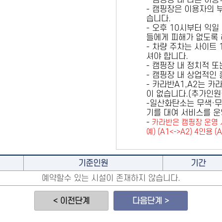
- 캠핑장 내 다른 이
- 캠핑장은 이용자의 
습니다.
- 오후 10시부터 익일
들에게 피해가 없도록 
- 차량 주차는 사이트
셔야 합니다.
- 캠핑장 내 정치적 
- 캠핑장 내 상업적인
- 카라반A1,A2는 
이 없습니다.(추가인
-일산화탄소는 무색·무
기를 대여 서비스를 운
-
카라반은 캠핑장 운영 
예) (A1<->A2) 4인용 (
기준인원
기간
예약할수 있는 시설이 존재하지 않습니다.
< 이전단계
다음단계 >