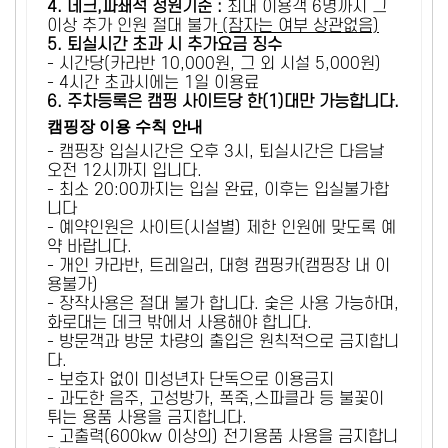
4. 데크,파쇄석 정원기준 :
​최대 이용객 6명까지 그
이상 추가 인원 절대 불가
(잠자는 여부 상관없음)
5
. 퇴실시간 초과 시 추가요금 징수
- 시간당(카라반 10,000원, 그 외 시설 5,000원)
- 4시간 초과시에는 1일 이용료
6
. 주차등록은 캠핑 사이트당 한(1)대만 가능합니다.
캠핑장 이용 수칙 안내
- 캠핑장 입실시간은 오후 3시, 퇴실시간은 다음날
오전 12시까지 입니다.
- 최소 20:00까지는 입실 완료, 이후는 입실불가합
니다
- 예약인원은 사이트(시설별) 제한 인원에 맞도록 예
약 바랍니다.
- 개인 카라반, 트레일러, 대형 캠핑카(캠핑장 내 이
용불가)
- 장작사용은 절대 불가 합니다. 숯은 사용 가능하며,
화로대는 데크 밖에서 사용해야 합니다.
- 방문객과 방문 차량의 출입은 원칙적으로 금지합니
다.
- 보호자 없이 미성년자 단독으로 이용금지
- 과도한 음주, 고성방가, 폭죽,스파클라 등 불꽃이
튀는 용품 사용을 금지합니다.
- 고출력(600kw 이상의) 전기용품 사용을 금지합니