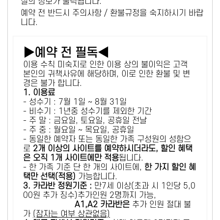
설의 정보가 출력됩니다.
예약 전 반드시 주의사항 / 환불규정을 숙지하시기 바랍
니다.
▶예약 전 필독◀
이용 수칙 미숙지로 인한 이용 상의 불이익은 고객
본인의 귀책사유에 해당하며, 이로 인한 환불 및 변
경은 불가 합니다.
1. 이용료
- 성수기 : 7월 1일 ~ 8월 31일
- 비수기 : 1년중 성수기를 제외한 기간
- 주 말 : 금요일, 토요일, 공휴일 전날
- 주 중 : 월요일 ~ 목요일, 공휴일
- 동일한 예약자 또는 동일한 가족 구성원의 성함으
로
2개 이상의 사이트를 예약하시더라도, 할인 혜택
은 오직 1개 사이트에만 적용
됩니다.
- 한 가족 기준 단 한 개의 사이트에,
한 가지 할인 혜
택만 선택(적용)
가능합니다.
3. 카라반 정원기준 :
만7세 이상(초과 시 1인당 5,0
00원 추가 징수)추가인원 2명까지 가능,
A1,A2 카라반은
추가 인원 절대 불
가
(잠자는 여부 상관없음)