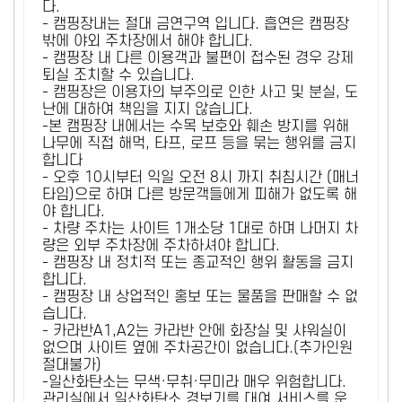
다.
- 캠핑장내는 절대 금연구역 입니다. 흡연은 캠핑장
밖에 야외 주차장에서 해야 합니다.
- 캠핑장 내 다른 이용객과 불편이 접수된 경우 강제
퇴실 조치할 수 있습니다.
- 캠핑장은 이용자의 부주의로 인한 사고 및 분실, 도
난에 대하여 책임을 지지 않습니다.
-본 캠핑장 내에서는 수목 보호와 훼손 방지를 위해
나무에 직접 해먹, 타프, 로프 등을 묶는 행위를 금지
합니다
- 오후 10시부터 익일 오전 8시 까지 취침시간 (매너
타임)으로 하며 다른 방문객들에게 피해가 없도록 해
야 합니다.
- 차량 주차는 사이트 1개소당 1대로 하며 나머지 차
량은 외부 주차장에 주차하셔야 합니다.
- 캠핑장 내 정치적 또는 종교적인 행위 활동을 금지
합니다.
- 캠핑장 내 상업적인 홍보 또는 물품을 판매할 수 없
습니다.
- 카라반A1,A2는 카라반 안에 화장실 및 샤워실이
없으며 사이트 옆에 주차공간이 없습니다.(추가인원
절대불가)
-일산화탄소는 무색·무취·무미라 매우 위험합니다.
관리실에서 일산화탄소 경보기를 대여 서비스를 운