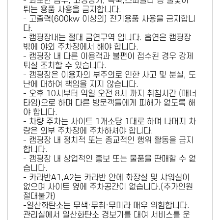
- 과도한 음주, 고성방가, 폭죽,스파클라 등 불꽃이
튀는 용품 사용을 금지합니다.
- 고출력(600kw 이상의) 전기용품 사용을 금지합니
다.
- 캠핑장내는 절대 금연구역 입니다. 흡연은 캠핑장
밖에 야외 주차장에서 해야 합니다.
- 캠핑장 내 다른 이용객과 불편이 접수된 경우 강제
퇴실 조치할 수 있습니다.
- 캠핑장은 이용자의 부주의로 인한 사고 및 분실, 도
난에 대하여 책임을 지지 않습니다.
- 오후 10시부터 익일 오전 8시 까지 취침시간 (매너
타임)으로 하며 다른 방문객들에게 피해가 없도록 해
야 합니다.
- 차량 주차는 사이트 1개소당 1대로 하며 나머지 차
량은 외부 주차장에 주차하셔야 합니다.
- 캠핑장 내 정치적 또는 종교적인 행위 활동을 금지
합니다.
- 캠핑장 내 상업적인 홍보 또는 물품을 판매할 수 없
습니다.
- 카라반A1,A2는 카라반 안에 화장실 및 샤워실이
없으며 사이트 옆에 주차공간이 없습니다.(추가인원
절대불가)
-일산화탄소는 무색·무취·무미라 매우 위험합니다.
관리실에서 일산화탄소 경보기를 대여 서비스를 운