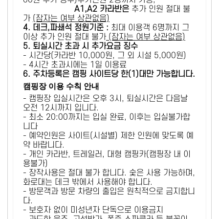
00원 추가 징수)추가인원 2명까지 가능,
A1,A2 카라반은
추가 인원 절대 불
가
(잠자는 여부 상관없음)
4. 데크,파쇄석 정원기준 :
​최대 이용객 6명까지 그
이상 추가 인원 절대 불가
(잠자는 여부 상관없음)
5
. 퇴실시간 초과 시 추가요금 징수
- 시간당(카라반 10,000원, 그 외 시설 5,000원)
- 4시간 초과시에는 1일 이용료
6
. 주차등록은 캠핑 사이트당 한(1)대만 가능합니다.
캠핑장 이용 수칙 안내
- 캠핑장 입실시간은 오후 3시, 퇴실시간은 다음날
오전 12시까지 입니다.
- 최소 20:00까지는 입실 완료, 이후는 입실불가합
니다
- 예약인원은 사이트(시설별) 제한 인원에 맞도록 예
약 바랍니다.
- 개인 카라반, 트레일러, 대형 캠핑카(캠핑장 내 이
용불가)
- 장작사용은 절대 불가 합니다. 숯은 사용 가능하며,
화로대는 데크 밖에서 사용해야 합니다.
- 방문객과 방문 차량의 출입은 원칙적으로 금지합니
다.
- 보호자 없이 미성년자 단독으로 이용금지