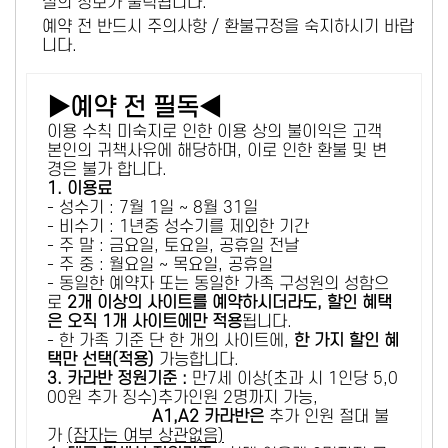
설의 정보가 출력됩니다.
예약 전 반드시 주의사항 / 환불규정을 숙지하시기 바랍
니다.
▶예약 전 필독◀
이용 수칙 미숙지로 인한 이용 상의 불이익은 고객
본인의 귀책사유에 해당하며, 이로 인한 환불 및 변
경은 불가 합니다.
1. 이용료
- 성수기 : 7월 1일 ~ 8월 31일
- 비수기 : 1년중 성수기를 제외한 기간
- 주 말 : 금요일, 토요일, 공휴일 전날
- 주 중 : 월요일 ~ 목요일, 공휴일
- 동일한 예약자 또는 동일한 가족 구성원의 성함으
로
2개 이상의 사이트를 예약하시더라도, 할인 혜택
은 오직 1개 사이트에만 적용
됩니다.
- 한 가족 기준 단 한 개의 사이트에,
한 가지 할인 혜
택만 선택(적용)
가능합니다.
3. 카라반 정원기준 :
만7세 이상(초과 시 1인당 5,0
00원 추가 징수)추가인원 2명까지 가능,
A1,A2 카라반은
추가 인원 절대 불
가
(잠자는 여부 상관없음)