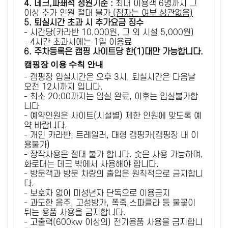
4. 데크,파쇄석 정원기준 :
​최대 이용객 6명까지 그
이상 추가 인원 절대 불가
(잠자는 여부 상관없음)
5
. 퇴실시간 초과 시 추가요금 징수
- 시간당(카라반 10,000원, 그 외 시설 5,000원)
- 4시간 초과시에는 1일 이용료
6
. 주차등록은 캠핑 사이트당 한(1)대만 가능합니다.
캠핑장 이용 수칙 안내
- 캠핑장 입실시간은 오후 3시, 퇴실시간은 다음날
오전 12시까지 입니다.
- 최소 20:00까지는 입실 완료, 이후는 입실불가합
니다
- 예약인원은 사이트(시설별) 제한 인원에 맞도록 예
약 바랍니다.
- 개인 카라반, 트레일러, 대형 캠핑카(캠핑장 내 이
용불가)
- 장작사용은 절대 불가 합니다. 숯은 사용 가능하며,
화로대는 데크 밖에서 사용해야 합니다.
- 방문객과 방문 차량의 출입은 원칙적으로 금지합니
다.
- 보호자 없이 미성년자 단독으로 이용금지
- 과도한 음주, 고성방가, 폭죽,스파클라 등 불꽃이
튀는 용품 사용을 금지합니다.
- 고출력(600kw 이상의) 전기용품 사용을 금지합니