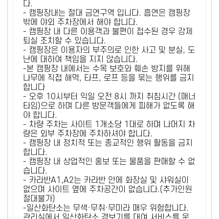
다.
- 캠핑장내는 절대 금연구역 입니다. 흡연은 캠핑장
밖에 야외 주차장에서 해야 합니다.
- 캠핑장 내 다른 이용객과 불편이 접수된 경우 강제
퇴실 조치할 수 있습니다.
- 캠핑장은 이용자의 부주의로 인한 사고 및 분실, 도
난에 대하여 책임을 지지 않습니다.
-본 캠핑장 내에서는 수목 보호와 훼손 방지를 위해
나무에 직접 해먹, 타프, 로프 등을 묶는 행위를 금지
합니다
- 오후 10시부터 익일 오전 8시 까지 취침시간 (매너
타임)으로 하며 다른 방문객들에게 피해가 없도록 해
야 합니다.
- 차량 주차는 사이트 1개소당 1대로 하며 나머지 차
량은 외부 주차장에 주차하셔야 합니다.
- 캠핑장 내 정치적 또는 종교적인 행위 활동을 금지
합니다.
- 캠핑장 내 상업적인 홍보 또는 물품을 판매할 수 없
습니다.
- 카라반A1,A2는 카라반 안에 화장실 및 샤워실이
없으며 사이트 옆에 주차공간이 없습니다.(추가인원
절대불가)
-일산화탄소는 무색·무취·무미라 매우 위험합니다.
관리실에서 일산화탄소 경보기를 대여 서비스를 운