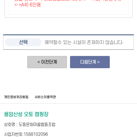
<->A4) 6인용
예약할수 있는 시설이 존재하지 않습니다.
< 이전단계
다음단계 >
개인정보처리방침
서비스이용약관
용암산성 오토 캠핑장
상호명 : 도동문화마을협동조합
사업자번호:1588102096