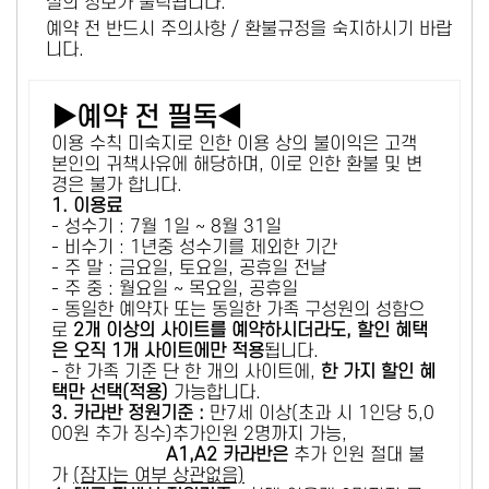
설의 정보가 출력됩니다.
예약 전 반드시 주의사항 / 환불규정을 숙지하시기 바랍
니다.
▶예약 전 필독◀
이용 수칙 미숙지로 인한 이용 상의 불이익은 고객
본인의 귀책사유에 해당하며, 이로 인한 환불 및 변
경은 불가 합니다.
1. 이용료
- 성수기 : 7월 1일 ~ 8월 31일
- 비수기 : 1년중 성수기를 제외한 기간
- 주 말 : 금요일, 토요일, 공휴일 전날
- 주 중 : 월요일 ~ 목요일, 공휴일
- 동일한 예약자 또는 동일한 가족 구성원의 성함으
로
2개 이상의 사이트를 예약하시더라도, 할인 혜택
은 오직 1개 사이트에만 적용
됩니다.
- 한 가족 기준 단 한 개의 사이트에,
한 가지 할인 혜
택만 선택(적용)
가능합니다.
3. 카라반 정원기준 :
만7세 이상(초과 시 1인당 5,0
00원 추가 징수)추가인원 2명까지 가능,
A1,A2 카라반은
추가 인원 절대 불
가
(잠자는 여부 상관없음)