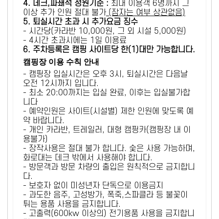
4. 데크,파쇄석 정원기준 :
​최대 이용객 6명까지 그
이상 추가 인원 절대 불가
(잠자는 여부 상관없음)
5
. 퇴실시간 초과 시 추가요금 징수
- 시간당(카라반 10,000원, 그 외 시설 5,000원)
- 4시간 초과시에는 1일 이용료
6
. 주차등록은 캠핑 사이트당 한(1)대만 가능합니다.
캠핑장 이용 수칙 안내
- 캠핑장 입실시간은 오후 3시, 퇴실시간은 다음날
오전 12시까지 입니다.
- 최소 20:00까지는 입실 완료, 이후는 입실불가합
니다
- 예약인원은 사이트(시설별) 제한 인원에 맞도록 예
약 바랍니다.
- 개인 카라반, 트레일러, 대형 캠핑카(캠핑장 내 이
용불가)
- 장작사용은 절대 불가 합니다. 숯은 사용 가능하며,
화로대는 데크 밖에서 사용해야 합니다.
- 방문객과 방문 차량의 출입은 원칙적으로 금지합니
다.
- 보호자 없이 미성년자 단독으로 이용금지
- 과도한 음주, 고성방가, 폭죽,스파클라 등 불꽃이
튀는 용품 사용을 금지합니다.
- 고출력(600kw 이상의) 전기용품 사용을 금지합니