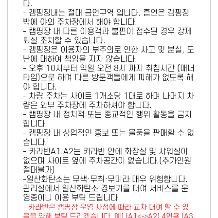
다.
- 캠핑장내는 절대 금연구역 입니다. 흡연은 캠핑장
밖에 야외 주차장에서 해야 합니다.
- 캠핑장 내 다른 이용객과 불편이 접수된 경우 강제
퇴실 조치할 수 있습니다.
- 캠핑장은 이용자의 부주의로 인한 사고 및 분실, 도
난에 대하여 책임을 지지 않습니다.
- 오후 10시부터 익일 오전 8시 까지 취침시간 (매너
타임)으로 하며 다른 방문객들에게 피해가 없도록 해
야 합니다.
- 차량 주차는 사이트 1개소당 1대로 하며 나머지 차
량은 외부 주차장에 주차하셔야 합니다.
- 캠핑장 내 정치적 또는 종교적인 행위 활동을 금지
합니다.
- 캠핑장 내 상업적인 홍보 또는 물품을 판매할 수 없
습니다.
- 카라반A1,A2는 카라반 안에 화장실 및 샤워실이
없으며 사이트 옆에 주차공간이 없습니다.(추가인원
절대불가)
-일산화탄소는 무색·무취·무미라 매우 위험합니다.
관리실에서 일산화탄소 경보기를 대여 서비스를 운
영중이니 이용 부탁 드립니다.
-
카라반은 캠핑장 운영 사정에 따라 교차 대여 할 수 있
음을 양해 부탁 드리겠습니다. 예) (A1<->A2) 4인용 (A3