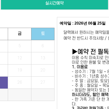
실시간예약
예약일 : 2026년 06월 25일
달력에서 원하시는 예약일을
금
토
예약 전 반드시 주의사항 /
5
6
▶예약 전 필
이용 수칙 미숙지로 인
12
13
이로 인한 환불 및 변
1. 이용료
19
20
- 성수기 : 7월 1일 ~
- 비수기 : 1년중 성
- 주 말 : 금요일, 토
26
27
- 주 중 : 월요일 ~ 
- 동일한 예약자 또는
하시더라도, 할인 혜택
- 한 가족 기준 단 한
다.
3. 카라반 정원기준 :
만