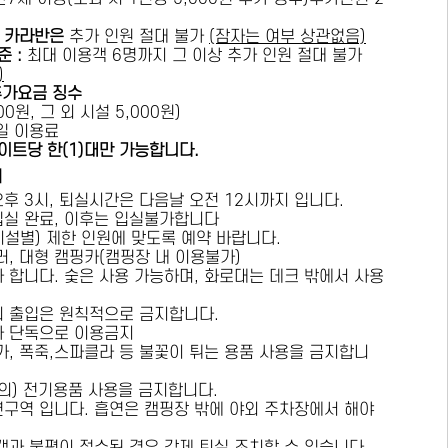
카라반은
추가 인원 절대 불가
(잠자는 여부 상관없음)
준 :
​최대 이용객 6명까지 그 이상 추가 인원 절대 불가
)
추가요금 징수
0원, 그 외 시설 5,000원)
1일 이용료
이트당 한(1)대만 가능합니다.
내
오후 3시, 퇴실시간은 다음날 오전 12시까지 입니다.
 입실 완료, 이후는 입실불가합니다
시설별) 제한 인원에 맞도록 예약 바랍니다.
러, 대형 캠핑카(캠핑장 내 이용불가)
가 합니다. 숯은 사용 가능하며, 화로대는 데크 밖에서 사용
의 출입은 원칙적으로 금지합니다.
자 단독으로 이용금지
방가, 폭죽,스파클라 등 불꽃이 튀는 용품 사용을 금지합니
상의) 전기용품 사용을 금지합니다.
연구역 입니다. 흡연은 캠핑장 밖에 야외 주차장에서 해야