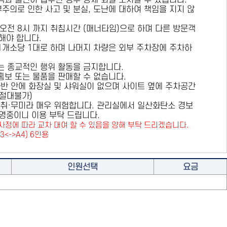
용객과 불편이 접수된 경우 강제 퇴실 조치할 수 있습니다.
부주의로 인한 사고 및 분실, 도난에 대하여 책임을 지지 않
 오전 8시 까지 취침시간 (매너타임)으로 하며 다른 방문객
해야 합니다.
 1개소당 1대로 하며 나머지 차량은 외부 주차장에 주차하
또는 종교적인 행위 활동을 금지합니다.
 홍보 또는 물품을 판매할 수 없습니다.
카라반 안에 화장실 및 샤워실이 없으며 사이트 옆에 주차공간
원절대불가)
취·무미라 매우 위험합니다. 관리실에서 일산화탄소 경보
영중이니 이용 부탁 드립니다.
사정에 따라 교차 대여 할 수 있음을 양해 부탁 드리겠습니다.
A3<->A4) 6인용
인원선택
요금