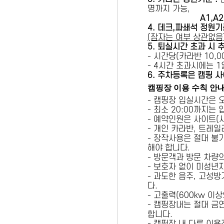
명까지 가능,
A1,A2 
4. 데크,파쇄석 정원기
(잠자는 여부 상관없음
5
. 퇴실시간 초과 시 
- 시간당(카라반 10,00
- 4시간 초과시에는 
6
. 주차등록은 캠핑 사
캠핑장 이용 수칙 안
- 캠핑장 입실시간은 
- 최소 20:00까지는
- 예약인원은 사이트(
- 개인 카라반, 트레일
- 장작사용은 절대 불
해야 합니다.
- 방문객과 방문 차량
- 보호자 없이 미성년
- 과도한 음주, 고성
다.
- 고출력(600kw 이
- 캠핑장내는 절대 금
합니다.