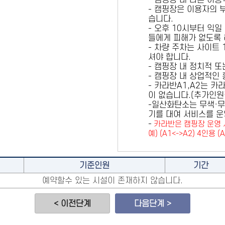
- 캠핑장 내 다른 이
- 캠핑장은 이용자의 
습니다.
- 오후 10시부터 익일
들에게 피해가 없도록 
- 차량 주차는 사이트
셔야 합니다.
- 캠핑장 내 정치적 
- 캠핑장 내 상업적인
- 카라반A1,A2는 
이 없습니다.(추가인
-일산화탄소는 무색·무
기를 대여 서비스를 운
-
카라반은 캠핑장 운영 
예) (A1<->A2) 4인용 (
기준인원
기간
예약할수 있는 시설이 존재하지 않습니다.
< 이전단계
다음단계 >