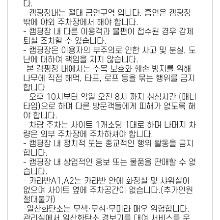
다.
- 캠핑장내는 절대 금연구역 입니다. 흡연은 캠핑장
밖에 야외 주차장에서 해야 합니다.
- 캠핑장 내 다른 이용객과 불편이 접수된 경우 강제
퇴실 조치할 수 있습니다.
- 캠핑장은 이용자의 부주의로 인한 사고 및 분실, 도
난에 대하여 책임을 지지 않습니다.
-본 캠핑장 내에서는 수목 보호와 훼손 방지를 위해
나무에 직접 해먹, 타프, 로프 등을 묶는 행위를 금지
합니다
- 오후 10시부터 익일 오전 8시 까지 취침시간 (매너
타임)으로 하며 다른 방문객들에게 피해가 없도록 해
야 합니다.
- 차량 주차는 사이트 1개소당 1대로 하며 나머지 차
량은 외부 주차장에 주차하셔야 합니다.
- 캠핑장 내 정치적 또는 종교적인 행위 활동을 금지
합니다.
- 캠핑장 내 상업적인 홍보 또는 물품을 판매할 수 없
습니다.
- 카라반A1,A2는 카라반 안에 화장실 및 샤워실이
없으며 사이트 옆에 주차공간이 없습니다.(추가인원
절대불가)
-일산화탄소는 무색·무취·무미라 매우 위험합니다.
관리실에서 일산화탄소 경보기를 대여 서비스를 운