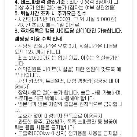
4. 데크,파쇄석 정원기준 :
​최대 이용객 6명까지 그
이상 추가 인원 절대 불가
(잠자는 여부 상관없음)
5
. 퇴실시간 초과 시 추가요금 징수
- 시간당(카라반 10,000원, 그 외 시설 5,000원)
- 4시간 초과시에는 1일 이용료
6
. 주차등록은 캠핑 사이트당 한(1)대만 가능합니다.
캠핑장 이용 수칙 안내
- 캠핑장 입실시간은 오후 3시, 퇴실시간은 다음날
오전 12시까지 입니다.
- 최소 20:00까지는 입실 완료, 이후는 입실불가합
니다
- 예약인원은 사이트(시설별) 제한 인원에 맞도록 예
약 바랍니다.
- 개인 카라반, 트레일러, 대형 캠핑카(캠핑장 내 이
용불가)
- 장작사용은 절대 불가 합니다. 숯은 사용 가능하며,
화로대는 데크 밖에서 사용해야 합니다.
- 방문객과 방문 차량의 출입은 원칙적으로 금지합니
다.
- 보호자 없이 미성년자 단독으로 이용금지
- 과도한 음주, 고성방가, 폭죽,스파클라 등 불꽃이
튀는 용품 사용을 금지합니다.
- 고출력(600kw 이상의) 전기용품 사용을 금지합니