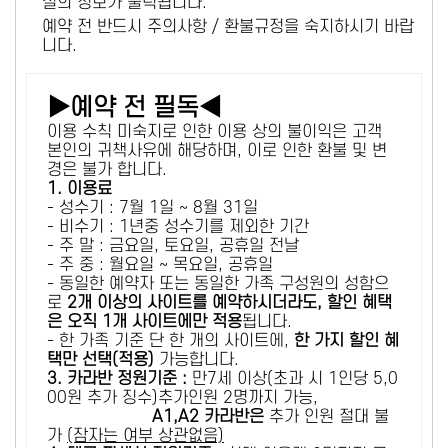
설의 정보가 출력됩니다.
예약 전 반드시 주의사항 / 환불규정을 숙지하시기 바랍
니다.
▶예약 전 필독◀
이용 수칙 미숙지로 인한 이용 상의 불이익은 고객
본인의 귀책사유에 해당하며, 이로 인한 환불 및 변
경은 불가 합니다.
1. 이용료
- 성수기 : 7월 1일 ~ 8월 31일
- 비수기 : 1년중 성수기를 제외한 기간
- 주 말 : 금요일, 토요일, 공휴일 전날
- 주 중 : 월요일 ~ 목요일, 공휴일
- 동일한 예약자 또는 동일한 가족 구성원의 성함으
로
2개 이상의 사이트를 예약하시더라도, 할인 혜택
은 오직 1개 사이트에만 적용
됩니다.
- 한 가족 기준 단 한 개의 사이트에,
한 가지 할인 혜
택만 선택(적용)
가능합니다.
3. 카라반 정원기준 :
만7세 이상(초과 시 1인당 5,0
00원 추가 징수)추가인원 2명까지 가능,
A1,A2 카라반은
추가 인원 절대 불
가
(잠자는 여부 상관없음)