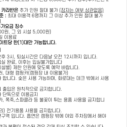
카라반은
추가 인원 절대 불가
(잠자는 여부 상관없음)
준 :
​최대 이용객 6명까지 그 이상 추가 인원 절대 불가
)
추가요금 징수
0원, 그 외 시설 5,000원)
1일 이용료
이트당 한(1)대만 가능합니다.
내
오후 3시, 퇴실시간은 다음날 오전 12시까지 입니다.
 입실 완료, 이후는 입실불가합니다
시설별) 제한 인원에 맞도록 예약 바랍니다.
러, 대형 캠핑카(캠핑장 내 이용불가)
가 합니다. 숯은 사용 가능하며, 화로대는 데크 밖에서 사용
의 출입은 원칙적으로 금지합니다.
자 단독으로 이용금지
방가, 폭죽,스파클라 등 불꽃이 튀는 용품 사용을 금지합니
상의) 전기용품 사용을 금지합니다.
연구역 입니다. 흡연은 캠핑장 밖에 야외 주차장에서 해야