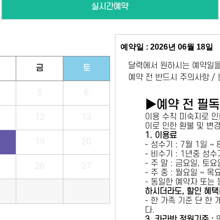
실시간예약
예약일 : 2026년 06월 18일
달력에서 원하시는 예약일을
금
토
예약 전 반드시 주의사항 /
5
6
▶예약 전 필
이용 수칙 미숙지로 인
12
13
이로 인한 환불 및 변
1. 이용료
19
20
- 성수기 : 7월 1일 ~
- 비수기 : 1년중 성
- 주 말 : 금요일, 토
26
27
- 주 중 : 월요일 ~ 
- 동일한 예약자 또는
하시더라도, 할인 혜택
- 한 가족 기준 단 한
다.
3. 카라반 정원기준 :
만