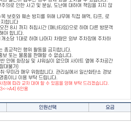
용객과 불편이 접수된 경우 강제 퇴실 조치할 수 있습니다.
부주의로 인한 사고 및 분실, 도난에 대하여 책임을 지지 않
수목 보호와 훼손 방지를 위해
나무에 직접 해먹, 타프, 로
금지
합니다
 오전 8시 까지 취침시간 (매너타임)으로 하며 다른 방문객
해야 합니다.
 1개소당 1대로 하며 나머지 차량은 외부 주차장에 주차하
또는 종교적인 행위 활동을 금지합니다.
 홍보 또는 물품을 판매할 수 없습니다.
카라반 안에 화장실 및 샤워실이 없으며 사이트 옆에 주차공간
원절대불가)
취·무미라 매우 위험합니다. 관리실에서 일산화탄소 경보
영중이니 이용 부탁 드립니다.
사정에 따라 교차 대여 할 수 있음을 양해 부탁 드리겠습니다.
A3<->A4) 6인용
인원선택
요금