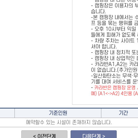
- 캠핑장 내 다른 이
- 캠핑장은 이용자의 
습니다.
-본 캠핑장 내에서는 
프 등을 묶는 행위를 
- 오후 10시부터 익일
들에게 피해가 없도록 
- 차량 주차는 사이트
셔야 합니다.
- 캠핑장 내 정치적 
- 캠핑장 내 상업적인
- 카라반A1,A2는 
이 없습니다.(추가인
-일산화탄소는 무색·무
기를 대여 서비스를 운
-
카라반은 캠핑장 운영 
예) (A1<->A2) 4인용 (
기준인원
기간
예약할수 있는 시설이 존재하지 않습니다.
< 이전단계
다음단계 >