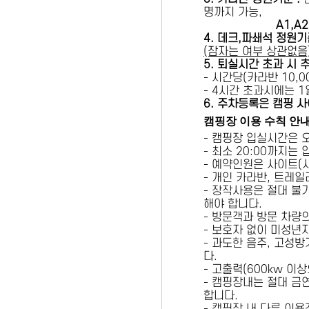
명까지 가능,
A1,A2 
4. 데크,파쇄석 정원기
(잠자는 여부 상관없음
5
. 퇴실시간 초과 시 
- 시간당(카라반 10,00
- 4시간 초과시에는 
6
. 주차등록은 캠핑 사
캠핑장 이용 수칙 안
- 캠핑장 입실시간은 
- 최소 20:00까지는
- 예약인원은 사이트(
- 개인 카라반, 트레일
- 장작사용은 절대 불
해야 합니다.
- 방문객과 방문 차량
- 보호자 없이 미성년
- 과도한 음주, 고성
다.
- 고출력(600kw 이
- 캠핑장내는 절대 금
합니다.