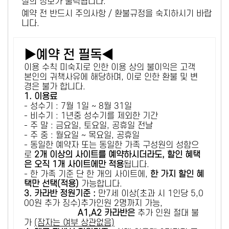
설의 정보가 출력됩니다.
예약 전 반드시 주의사항 / 환불규정을 숙지하시기 바랍
니다.
▶예약 전 필독◀
이용 수칙 미숙지로 인한 이용 상의 불이익은 고객
본인의 귀책사유에 해당하며, 이로 인한 환불 및 변
경은 불가 합니다.
1. 이용료
- 성수기 : 7월 1일 ~ 8월 31일
- 비수기 : 1년중 성수기를 제외한 기간
- 주 말 : 금요일, 토요일, 공휴일 전날
- 주 중 : 월요일 ~ 목요일, 공휴일
- 동일한 예약자 또는 동일한 가족 구성원의 성함으
로
2개 이상의 사이트를 예약하시더라도, 할인 혜택
은 오직 1개 사이트에만 적용
됩니다.
- 한 가족 기준 단 한 개의 사이트에,
한 가지 할인 혜
택만 선택(적용)
가능합니다.
3. 카라반 정원기준 :
만7세 이상(초과 시 1인당 5,0
00원 추가 징수)추가인원 2명까지 가능,
A1,A2 카라반은
추가 인원 절대 불
가
(잠자는 여부 상관없음)