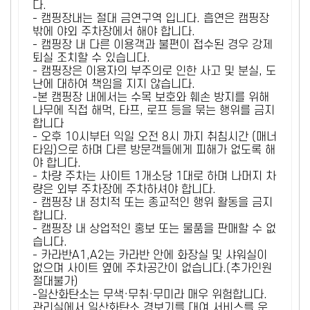
다.
- 캠핑장내는 절대 금연구역 입니다. 흡연은 캠핑장
밖에 야외 주차장에서 해야 합니다.
- 캠핑장 내 다른 이용객과 불편이 접수된 경우 강제
퇴실 조치할 수 있습니다.
- 캠핑장은 이용자의 부주의로 인한 사고 및 분실, 도
난에 대하여 책임을 지지 않습니다.
-본 캠핑장 내에서는 수목 보호와 훼손 방지를 위해
나무에 직접 해먹, 타프, 로프 등을 묶는 행위를 금지
합니다
- 오후 10시부터 익일 오전 8시 까지 취침시간 (매너
타임)으로 하며 다른 방문객들에게 피해가 없도록 해
야 합니다.
- 차량 주차는 사이트 1개소당 1대로 하며 나머지 차
량은 외부 주차장에 주차하셔야 합니다.
- 캠핑장 내 정치적 또는 종교적인 행위 활동을 금지
합니다.
- 캠핑장 내 상업적인 홍보 또는 물품을 판매할 수 없
습니다.
- 카라반A1,A2는 카라반 안에 화장실 및 샤워실이
없으며 사이트 옆에 주차공간이 없습니다.(추가인원
절대불가)
-일산화탄소는 무색·무취·무미라 매우 위험합니다.
관리실에서 일산화탄소 경보기를 대여 서비스를 운