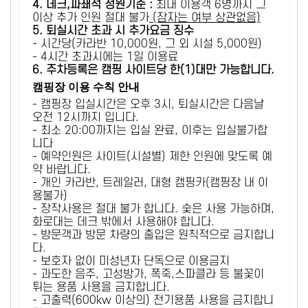
4. 데크,파쇄석 정원기준 :
​최대 이용객 6명까지 그
이상 추가 인원 절대 불가
(잠자는 여부 상관없음)
5
. 퇴실시간 초과 시 추가요금 징수
- 시간당(카라반 10,000원, 그 외 시설 5,000원)
- 4시간 초과시에는 1일 이용료
6
. 주차등록은 캠핑 사이트당 한(1)대만 가능합니다.
캠핑장 이용 수칙 안내
- 캠핑장 입실시간은 오후 3시, 퇴실시간은 다음날
오전 12시까지 입니다.
- 최소 20:00까지는 입실 완료, 이후는 입실불가합
니다
- 예약인원은 사이트(시설별) 제한 인원에 맞도록 예
약 바랍니다.
- 개인 카라반, 트레일러, 대형 캠핑카(캠핑장 내 이
용불가)
- 장작사용은 절대 불가 합니다. 숯은 사용 가능하며,
화로대는 데크 밖에서 사용해야 합니다.
- 방문객과 방문 차량의 출입은 원칙적으로 금지합니
다.
- 보호자 없이 미성년자 단독으로 이용금지
- 과도한 음주, 고성방가, 폭죽,스파클라 등 불꽃이
튀는 용품 사용을 금지합니다.
- 고출력(600kw 이상의) 전기용품 사용을 금지합니