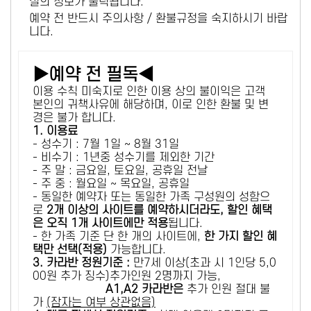
설의 정보가 출력됩니다.
예약 전 반드시 주의사항 / 환불규정을 숙지하시기 바랍
니다.
▶예약 전 필독◀
이용 수칙 미숙지로 인한 이용 상의 불이익은 고객
본인의 귀책사유에 해당하며, 이로 인한 환불 및 변
경은 불가 합니다.
1. 이용료
- 성수기 : 7월 1일 ~ 8월 31일
- 비수기 : 1년중 성수기를 제외한 기간
- 주 말 : 금요일, 토요일, 공휴일 전날
- 주 중 : 월요일 ~ 목요일, 공휴일
- 동일한 예약자 또는 동일한 가족 구성원의 성함으
로
2개 이상의 사이트를 예약하시더라도, 할인 혜택
은 오직 1개 사이트에만 적용
됩니다.
- 한 가족 기준 단 한 개의 사이트에,
한 가지 할인 혜
택만 선택(적용)
가능합니다.
3. 카라반 정원기준 :
만7세 이상(초과 시 1인당 5,0
00원 추가 징수)추가인원 2명까지 가능,
A1,A2 카라반은
추가 인원 절대 불
가
(잠자는 여부 상관없음)