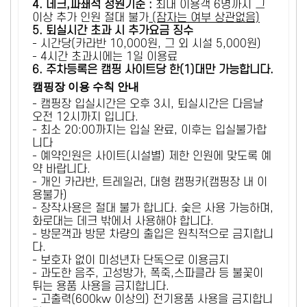
4. 데크,파쇄석 정원기준 :
​최대 이용객 6명까지 그
이상 추가 인원 절대 불가
(잠자는 여부 상관없음)
5
. 퇴실시간 초과 시 추가요금 징수
- 시간당(카라반 10,000원, 그 외 시설 5,000원)
- 4시간 초과시에는 1일 이용료
6
. 주차등록은 캠핑 사이트당 한(1)대만 가능합니다.
캠핑장 이용 수칙 안내
- 캠핑장 입실시간은 오후 3시, 퇴실시간은 다음날
오전 12시까지 입니다.
- 최소 20:00까지는 입실 완료, 이후는 입실불가합
니다
- 예약인원은 사이트(시설별) 제한 인원에 맞도록 예
약 바랍니다.
- 개인 카라반, 트레일러, 대형 캠핑카(캠핑장 내 이
용불가)
- 장작사용은 절대 불가 합니다. 숯은 사용 가능하며,
화로대는 데크 밖에서 사용해야 합니다.
- 방문객과 방문 차량의 출입은 원칙적으로 금지합니
다.
- 보호자 없이 미성년자 단독으로 이용금지
- 과도한 음주, 고성방가, 폭죽,스파클라 등 불꽃이
튀는 용품 사용을 금지합니다.
- 고출력(600kw 이상의) 전기용품 사용을 금지합니