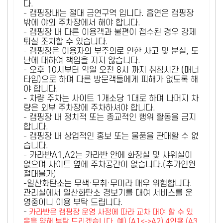
다.
- 캠핑장내는 절대 금연구역 입니다. 흡연은 캠핑장
밖에 야외 주차장에서 해야 합니다.
- 캠핑장 내 다른 이용객과 불편이 접수된 경우 강제
퇴실 조치할 수 있습니다.
- 캠핑장은 이용자의 부주의로 인한 사고 및 분실, 도
난에 대하여 책임을 지지 않습니다.
- 오후 10시부터 익일 오전 8시 까지 취침시간 (매너
타임)으로 하며 다른 방문객들에게 피해가 없도록 해
야 합니다.
- 차량 주차는 사이트 1개소당 1대로 하며 나머지 차
량은 외부 주차장에 주차하셔야 합니다.
- 캠핑장 내 정치적 또는 종교적인 행위 활동을 금지
합니다.
- 캠핑장 내 상업적인 홍보 또는 물품을 판매할 수 없
습니다.
- 카라반A1,A2는 카라반 안에 화장실 및 샤워실이
없으며 사이트 옆에 주차공간이 없습니다.(추가인원
절대불가)
-일산화탄소는 무색·무취·무미라 매우 위험합니다.
관리실에서 일산화탄소 경보기를 대여 서비스를 운
영중이니 이용 부탁 드립니다.
-
카라반은 캠핑장 운영 사정에 따라 교차 대여 할 수 있
음을 양해 부탁 드리겠습니다. 예) (A1<->A2) 4인용 (A3