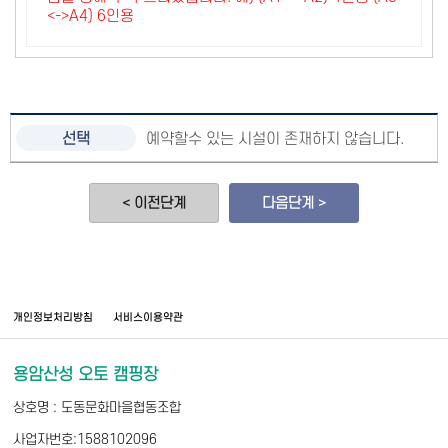
<->A4) 6인용
예약할수 있는 시설이 존재하지 않습니다.
< 이전단계
다음단계 >
개인정보처리방침
서비스이용약관
용암산성 오토 캠핑장
상호명 : 도동문화마을협동조합
사업자번호:1588102096