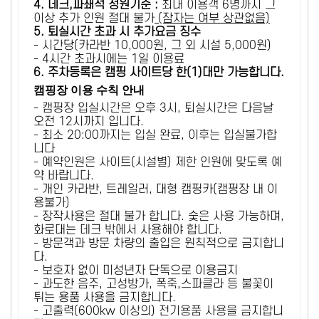
4. 데크,파쇄석 정원기준 :
​최대 이용객 6명까지 그
이상 추가 인원 절대 불가
(잠자는 여부 상관없음)
5
. 퇴실시간 초과 시 추가요금 징수
- 시간당(카라반 10,000원, 그 외 시설 5,000원)
- 4시간 초과시에는 1일 이용료
6
. 주차등록은 캠핑 사이트당 한(1)대만 가능합니다.
캠핑장 이용 수칙 안내
- 캠핑장 입실시간은 오후 3시, 퇴실시간은 다음날
오전 12시까지 입니다.
- 최소 20:00까지는 입실 완료, 이후는 입실불가합
니다
- 예약인원은 사이트(시설별) 제한 인원에 맞도록 예
약 바랍니다.
- 개인 카라반, 트레일러, 대형 캠핑카(캠핑장 내 이
용불가)
- 장작사용은 절대 불가 합니다. 숯은 사용 가능하며,
화로대는 데크 밖에서 사용해야 합니다.
- 방문객과 방문 차량의 출입은 원칙적으로 금지합니
다.
- 보호자 없이 미성년자 단독으로 이용금지
- 과도한 음주, 고성방가, 폭죽,스파클라 등 불꽃이
튀는 용품 사용을 금지합니다.
- 고출력(600kw 이상의) 전기용품 사용을 금지합니