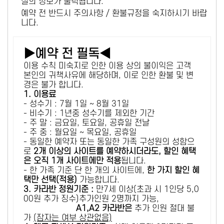
설의 정보가 출력됩니다.
예약 전 반드시 주의사항 / 환불규정을 숙지하시기 바랍
니다.
▶예약 전 필독◀
이용 수칙 미숙지로 인한 이용 상의 불이익은 고객
본인의 귀책사유에 해당하며, 이로 인한 환불 및 변
경은 불가 합니다.
1. 이용료
- 성수기 : 7월 1일 ~ 8월 31일
- 비수기 : 1년중 성수기를 제외한 기간
- 주 말 : 금요일, 토요일, 공휴일 전날
- 주 중 : 월요일 ~ 목요일, 공휴일
- 동일한 예약자 또는 동일한 가족 구성원의 성함으
로
2개 이상의 사이트를 예약하시더라도, 할인 혜택
은 오직 1개 사이트에만 적용
됩니다.
- 한 가족 기준 단 한 개의 사이트에,
한 가지 할인 혜
택만 선택(적용)
가능합니다.
3. 카라반 정원기준 :
만7세 이상(초과 시 1인당 5,0
00원 추가 징수)추가인원 2명까지 가능,
A1,A2 카라반은
추가 인원 절대 불
가
(잠자는 여부 상관없음)