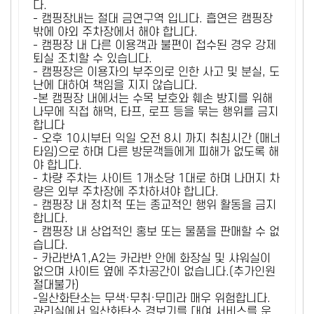
다.
- 캠핑장내는 절대 금연구역 입니다. 흡연은 캠핑장
밖에 야외 주차장에서 해야 합니다.
- 캠핑장 내 다른 이용객과 불편이 접수된 경우 강제
퇴실 조치할 수 있습니다.
- 캠핑장은 이용자의 부주의로 인한 사고 및 분실, 도
난에 대하여 책임을 지지 않습니다.
-본 캠핑장 내에서는 수목 보호와 훼손 방지를 위해
나무에 직접 해먹, 타프, 로프 등을 묶는 행위를 금지
합니다
- 오후 10시부터 익일 오전 8시 까지 취침시간 (매너
타임)으로 하며 다른 방문객들에게 피해가 없도록 해
야 합니다.
- 차량 주차는 사이트 1개소당 1대로 하며 나머지 차
량은 외부 주차장에 주차하셔야 합니다.
- 캠핑장 내 정치적 또는 종교적인 행위 활동을 금지
합니다.
- 캠핑장 내 상업적인 홍보 또는 물품을 판매할 수 없
습니다.
- 카라반A1,A2는 카라반 안에 화장실 및 샤워실이
없으며 사이트 옆에 주차공간이 없습니다.(추가인원
절대불가)
-일산화탄소는 무색·무취·무미라 매우 위험합니다.
관리실에서 일산화탄소 경보기를 대여 서비스를 운