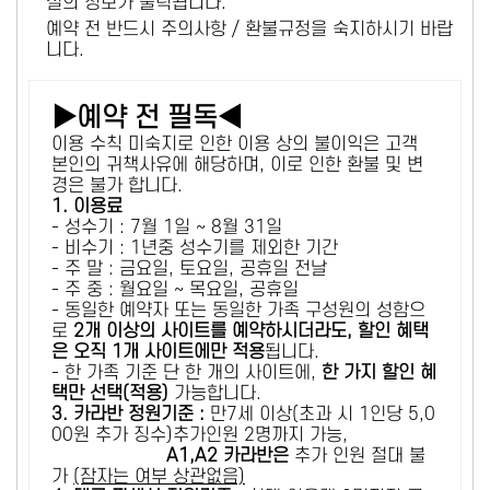
설의 정보가 출력됩니다.
예약 전 반드시 주의사항 / 환불규정을 숙지하시기 바랍
니다.
▶예약 전 필독◀
이용 수칙 미숙지로 인한 이용 상의 불이익은 고객
본인의 귀책사유에 해당하며, 이로 인한 환불 및 변
경은 불가 합니다.
1. 이용료
- 성수기 : 7월 1일 ~ 8월 31일
- 비수기 : 1년중 성수기를 제외한 기간
- 주 말 : 금요일, 토요일, 공휴일 전날
- 주 중 : 월요일 ~ 목요일, 공휴일
- 동일한 예약자 또는 동일한 가족 구성원의 성함으
로
2개 이상의 사이트를 예약하시더라도, 할인 혜택
은 오직 1개 사이트에만 적용
됩니다.
- 한 가족 기준 단 한 개의 사이트에,
한 가지 할인 혜
택만 선택(적용)
가능합니다.
3. 카라반 정원기준 :
만7세 이상(초과 시 1인당 5,0
00원 추가 징수)추가인원 2명까지 가능,
A1,A2 카라반은
추가 인원 절대 불
가
(잠자는 여부 상관없음)