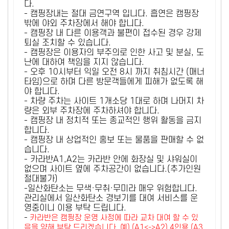
다.
- 캠핑장내는 절대 금연구역 입니다. 흡연은 캠핑장
밖에 야외 주차장에서 해야 합니다.
- 캠핑장 내 다른 이용객과 불편이 접수된 경우 강제
퇴실 조치할 수 있습니다.
- 캠핑장은 이용자의 부주의로 인한 사고 및 분실, 도
난에 대하여 책임을 지지 않습니다.
- 오후 10시부터 익일 오전 8시 까지 취침시간 (매너
타임)으로 하며 다른 방문객들에게 피해가 없도록 해
야 합니다.
- 차량 주차는 사이트 1개소당 1대로 하며 나머지 차
량은 외부 주차장에 주차하셔야 합니다.
- 캠핑장 내 정치적 또는 종교적인 행위 활동을 금지
합니다.
- 캠핑장 내 상업적인 홍보 또는 물품을 판매할 수 없
습니다.
- 카라반A1,A2는 카라반 안에 화장실 및 샤워실이
없으며 사이트 옆에 주차공간이 없습니다.(추가인원
절대불가)
-일산화탄소는 무색·무취·무미라 매우 위험합니다.
관리실에서 일산화탄소 경보기를 대여 서비스를 운
영중이니 이용 부탁 드립니다.
-
카라반은 캠핑장 운영 사정에 따라 교차 대여 할 수 있
음을 양해 부탁 드리겠습니다. 예) (A1<->A2) 4인용 (A3