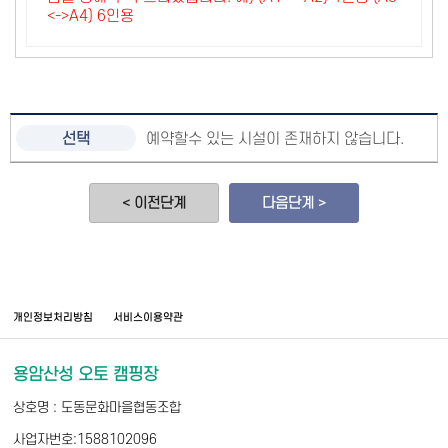
<->A4) 6인용
예약할수 있는 시설이 존재하지 않습니다.
< 이전단계
다음단계 >
개인정보처리방침
서비스이용약관
용암산성 오토 캠핑장
상호명 : 도동문화마을협동조합
사업자번호:1588102096