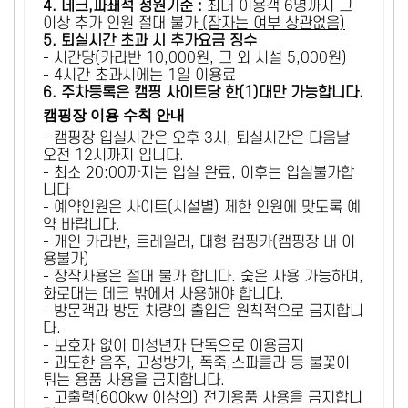
4. 데크,파쇄석 정원기준 :
​최대 이용객 6명까지 그
이상 추가 인원 절대 불가
(잠자는 여부 상관없음)
5
. 퇴실시간 초과 시 추가요금 징수
- 시간당(카라반 10,000원, 그 외 시설 5,000원)
- 4시간 초과시에는 1일 이용료
6
. 주차등록은 캠핑 사이트당 한(1)대만 가능합니다.
캠핑장 이용 수칙 안내
- 캠핑장 입실시간은 오후 3시, 퇴실시간은 다음날
오전 12시까지 입니다.
- 최소 20:00까지는 입실 완료, 이후는 입실불가합
니다
- 예약인원은 사이트(시설별) 제한 인원에 맞도록 예
약 바랍니다.
- 개인 카라반, 트레일러, 대형 캠핑카(캠핑장 내 이
용불가)
- 장작사용은 절대 불가 합니다. 숯은 사용 가능하며,
화로대는 데크 밖에서 사용해야 합니다.
- 방문객과 방문 차량의 출입은 원칙적으로 금지합니
다.
- 보호자 없이 미성년자 단독으로 이용금지
- 과도한 음주, 고성방가, 폭죽,스파클라 등 불꽃이
튀는 용품 사용을 금지합니다.
- 고출력(600kw 이상의) 전기용품 사용을 금지합니