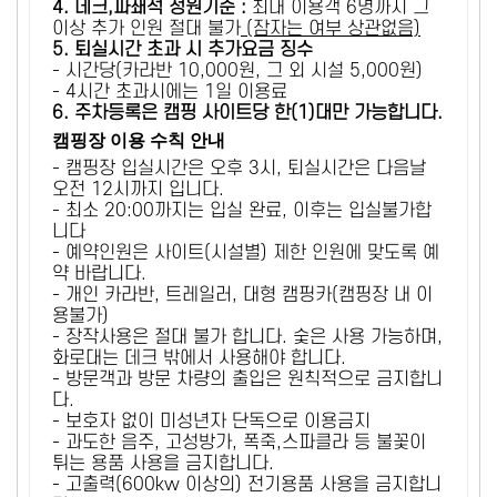
4. 데크,파쇄석 정원기준 :
​최대 이용객 6명까지 그
이상 추가 인원 절대 불가
(잠자는 여부 상관없음)
5
. 퇴실시간 초과 시 추가요금 징수
- 시간당(카라반 10,000원, 그 외 시설 5,000원)
- 4시간 초과시에는 1일 이용료
6
. 주차등록은 캠핑 사이트당 한(1)대만 가능합니다.
캠핑장 이용 수칙 안내
- 캠핑장 입실시간은 오후 3시, 퇴실시간은 다음날
오전 12시까지 입니다.
- 최소 20:00까지는 입실 완료, 이후는 입실불가합
니다
- 예약인원은 사이트(시설별) 제한 인원에 맞도록 예
약 바랍니다.
- 개인 카라반, 트레일러, 대형 캠핑카(캠핑장 내 이
용불가)
- 장작사용은 절대 불가 합니다. 숯은 사용 가능하며,
화로대는 데크 밖에서 사용해야 합니다.
- 방문객과 방문 차량의 출입은 원칙적으로 금지합니
다.
- 보호자 없이 미성년자 단독으로 이용금지
- 과도한 음주, 고성방가, 폭죽,스파클라 등 불꽃이
튀는 용품 사용을 금지합니다.
- 고출력(600kw 이상의) 전기용품 사용을 금지합니