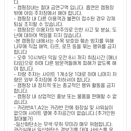
다.
- 캠핑장내는 절대 금연구역 입니다. 흡연은 캠핑장
밖에 야외 주차장에서 해야 합니다.
- 캠핑장 내 다른 이용객과 불편이 접수된 경우 강제
퇴실 조치할 수 있습니다.
- 캠핑장은 이용자의 부주의로 인한 사고 및 분실, 도
난에 대하여 책임을 지지 않습니다.
-본 캠핑장 내에서는 수목 보호와 훼손 방지를 위해
나무에 직접 해먹, 타프, 로프 등을 묶는 행위를 금지
합니다
- 오후 10시부터 익일 오전 8시 까지 취침시간 (매너
타임)으로 하며 다른 방문객들에게 피해가 없도록 해
야 합니다.
- 차량 주차는 사이트 1개소당 1대로 하며 나머지 차
량은 외부 주차장에 주차하셔야 합니다.
- 캠핑장 내 정치적 또는 종교적인 행위 활동을 금지
합니다.
- 캠핑장 내 상업적인 홍보 또는 물품을 판매할 수 없
습니다.
- 카라반A1,A2는 카라반 안에 화장실 및 샤워실이
없으며 사이트 옆에 주차공간이 없습니다.(추가인원
절대불가)
-일산화탄소는 무색·무취·무미라 매우 위험합니다.
관리실에서 일산화탄소 경보기를 대여 서비스를 운