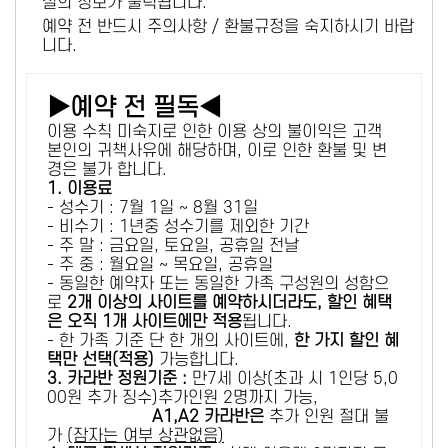
설의 정보가 출력됩니다.
예약 전 반드시 주의사항 / 환불규정을 숙지하시기 바랍
니다.
▶예약 전 필독◀
이용 수칙 미숙지로 인한 이용 상의 불이익은 고객
본인의 귀책사유에 해당하며, 이로 인한 환불 및 변
경은 불가 합니다.
1. 이용료
- 성수기 : 7월 1일 ~ 8월 31일
- 비수기 : 1년중 성수기를 제외한 기간
- 주 말 : 금요일, 토요일, 공휴일 전날
- 주 중 : 월요일 ~ 목요일, 공휴일
- 동일한 예약자 또는 동일한 가족 구성원의 성함으
로
2개 이상의 사이트를 예약하시더라도, 할인 혜택
은 오직 1개 사이트에만 적용
됩니다.
- 한 가족 기준 단 한 개의 사이트에,
한 가지 할인 혜
택만 선택(적용)
가능합니다.
3. 카라반 정원기준 :
만7세 이상(초과 시 1인당 5,0
00원 추가 징수)추가인원 2명까지 가능,
A1,A2 카라반은
추가 인원 절대 불
가
(잠자는 여부 상관없음)