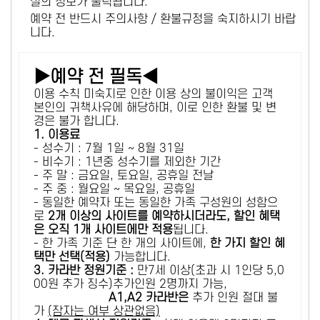
설의 정보가 출력됩니다.
예약 전 반드시 주의사항 / 환불규정을 숙지하시기 바랍
니다.
▶예약 전 필독◀
이용 수칙 미숙지로 인한 이용 상의 불이익은 고객
본인의 귀책사유에 해당하며, 이로 인한 환불 및 변
경은 불가 합니다.
1. 이용료
- 성수기 : 7월 1일 ~ 8월 31일
- 비수기 : 1년중 성수기를 제외한 기간
- 주 말 : 금요일, 토요일, 공휴일 전날
- 주 중 : 월요일 ~ 목요일, 공휴일
- 동일한 예약자 또는 동일한 가족 구성원의 성함으
로
2개 이상의 사이트를 예약하시더라도, 할인 혜택
은 오직 1개 사이트에만 적용
됩니다.
- 한 가족 기준 단 한 개의 사이트에,
한 가지 할인 혜
택만 선택(적용)
가능합니다.
3. 카라반 정원기준 :
만7세 이상(초과 시 1인당 5,0
00원 추가 징수)추가인원 2명까지 가능,
A1,A2 카라반은
추가 인원 절대 불
가
(잠자는 여부 상관없음)