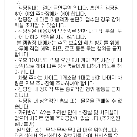
다.
- 캠핑장내는 절대 금연구역 입니다. 흡연은 캠핑장
밖에 야외 주차장에서 해야 합니다.
- 캠핑장 내 다른 이용객과 불편이 접수된 경우 강제
퇴실 조치할 수 있습니다.
- 캠핑장은 이용자의 부주의로 인한 사고 및 분실, 도
난에 대하여 책임을 지지 않습니다.
-본 캠핑장 내에서는 수목 보호와 훼손 방지를 위해
나무에 직접 해먹, 타프, 로프 등을 묶는 행위를 금지
합니다
- 오후 10시부터 익일 오전 8시 까지 취침시간 (매너
타임)으로 하며 다른 방문객들에게 피해가 없도록 해
야 합니다.
- 차량 주차는 사이트 1개소당 1대로 하며 나머지 차
량은 외부 주차장에 주차하셔야 합니다.
- 캠핑장 내 정치적 또는 종교적인 행위 활동을 금지
합니다.
- 캠핑장 내 상업적인 홍보 또는 물품을 판매할 수 없
습니다.
- 카라반A1,A2는 카라반 안에 화장실 및 샤워실이
없으며 사이트 옆에 주차공간이 없습니다.(추가인원
절대불가)
-일산화탄소는 무색·무취·무미라 매우 위험합니다.
관리실에서 일산화탄소 경보기를 대여 서비스를 운