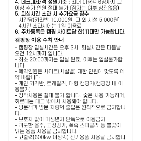
4. 데크,파쇄석 정원기준 :
​최대 이용객 6명까지 그
이상 추가 인원 절대 불가
(잠자는 여부 상관없음)
5
. 퇴실시간 초과 시 추가요금 징수
- 시간당(카라반 10,000원, 그 외 시설 5,000원)
- 4시간 초과시에는 1일 이용료
6
. 주차등록은 캠핑 사이트당 한(1)대만 가능합니다.
캠핑장 이용 수칙 안내
- 캠핑장 입실시간은 오후 3시, 퇴실시간은 다음날
오전 12시까지 입니다.
- 최소 20:00까지는 입실 완료, 이후는 입실불가합
니다
- 예약인원은 사이트(시설별) 제한 인원에 맞도록 예
약 바랍니다.
- 개인 카라반, 트레일러, 대형 캠핑카(캠핑장 내 이
용불가)
- 장작사용은 절대 불가 합니다. 숯은 사용 가능하며,
화로대는 데크 밖에서 사용해야 합니다.
- 방문객과 방문 차량의 출입은 원칙적으로 금지합니
다.
- 보호자 없이 미성년자 단독으로 이용금지
- 과도한 음주, 고성방가, 폭죽,스파클라 등 불꽃이
튀는 용품 사용을 금지합니다.
- 고출력(600kw 이상의) 전기용품 사용을 금지합니