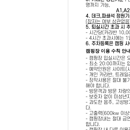
명까지 가능,
A1,A2 
4. 데크,파쇄석 정원기
(잠자는 여부 상관없음
5
. 퇴실시간 초과 시 
- 시간당(카라반 10,00
- 4시간 초과시에는 
6
. 주차등록은 캠핑 사
캠핑장 이용 수칙 안
- 캠핑장 입실시간은 
- 최소 20:00까지는
- 예약인원은 사이트(
- 개인 카라반, 트레일
- 장작사용은 절대 불
해야 합니다.
- 방문객과 방문 차량
- 보호자 없이 미성년
- 과도한 음주, 고성
다.
- 고출력(600kw 이
- 캠핑장내는 절대 금
합니다.