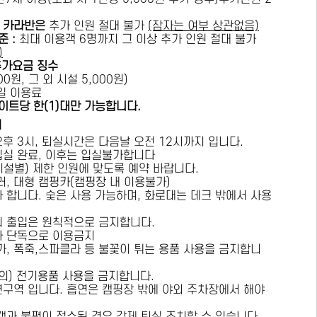
카라반은
추가 인원 절대 불가
(잠자는 여부 상관없음)
준 :
​최대 이용객 6명까지 그 이상 추가 인원 절대 불가
)
추가요금 징수
0원, 그 외 시설 5,000원)
1일 이용료
이트당 한(1)대만 가능합니다.
내
오후 3시, 퇴실시간은 다음날 오전 12시까지 입니다.
 입실 완료, 이후는 입실불가합니다
시설별) 제한 인원에 맞도록 예약 바랍니다.
러, 대형 캠핑카(캠핑장 내 이용불가)
가 합니다. 숯은 사용 가능하며, 화로대는 데크 밖에서 사용
의 출입은 원칙적으로 금지합니다.
자 단독으로 이용금지
방가, 폭죽,스파클라 등 불꽃이 튀는 용품 사용을 금지합니
상의) 전기용품 사용을 금지합니다.
연구역 입니다. 흡연은 캠핑장 밖에 야외 주차장에서 해야