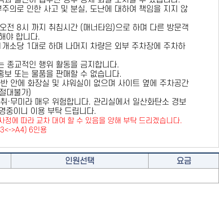
용객과 불편이 접수된 경우 강제 퇴실 조치할 수 있습니다.
부주의로 인한 사고 및 분실, 도난에 대하여 책임을 지지 않
 오전 8시 까지 취침시간 (매너타임)으로 하며 다른 방문객
해야 합니다.
 1개소당 1대로 하며 나머지 차량은 외부 주차장에 주차하
또는 종교적인 행위 활동을 금지합니다.
 홍보 또는 물품을 판매할 수 없습니다.
카라반 안에 화장실 및 샤워실이 없으며 사이트 옆에 주차공간
원절대불가)
취·무미라 매우 위험합니다. 관리실에서 일산화탄소 경보
영중이니 이용 부탁 드립니다.
사정에 따라 교차 대여 할 수 있음을 양해 부탁 드리겠습니다.
A3<->A4) 6인용
인원선택
요금