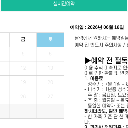
실시간예약
예약일 : 2026년 06월 16일
달력에서 원하시는 예약일을
금
토
예약 전 반드시 주의사항 /
5
6
▶예약 전 필
이용 수칙 미숙지로 인
12
13
이로 인한 환불 및 변
1. 이용료
19
20
- 성수기 : 7월 1일 ~
- 비수기 : 1년중 성
- 주 말 : 금요일, 토
26
27
- 주 중 : 월요일 ~ 
- 동일한 예약자 또는
하시더라도, 할인 혜택
- 한 가족 기준 단 한
다.
3. 카라반 정원기준 :
만