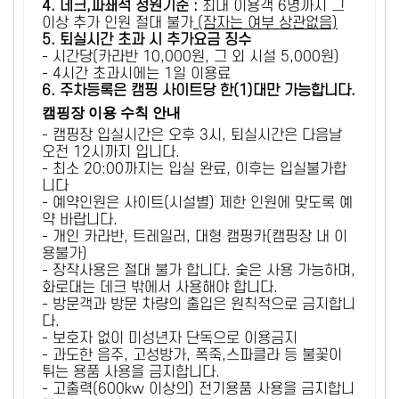
4. 데크,파쇄석 정원기준 :
​최대 이용객 6명까지 그
이상 추가 인원 절대 불가
(잠자는 여부 상관없음)
5
. 퇴실시간 초과 시 추가요금 징수
- 시간당(카라반 10,000원, 그 외 시설 5,000원)
- 4시간 초과시에는 1일 이용료
6
. 주차등록은 캠핑 사이트당 한(1)대만 가능합니다.
캠핑장 이용 수칙 안내
- 캠핑장 입실시간은 오후 3시, 퇴실시간은 다음날
오전 12시까지 입니다.
- 최소 20:00까지는 입실 완료, 이후는 입실불가합
니다
- 예약인원은 사이트(시설별) 제한 인원에 맞도록 예
약 바랍니다.
- 개인 카라반, 트레일러, 대형 캠핑카(캠핑장 내 이
용불가)
- 장작사용은 절대 불가 합니다. 숯은 사용 가능하며,
화로대는 데크 밖에서 사용해야 합니다.
- 방문객과 방문 차량의 출입은 원칙적으로 금지합니
다.
- 보호자 없이 미성년자 단독으로 이용금지
- 과도한 음주, 고성방가, 폭죽,스파클라 등 불꽃이
튀는 용품 사용을 금지합니다.
- 고출력(600kw 이상의) 전기용품 사용을 금지합니