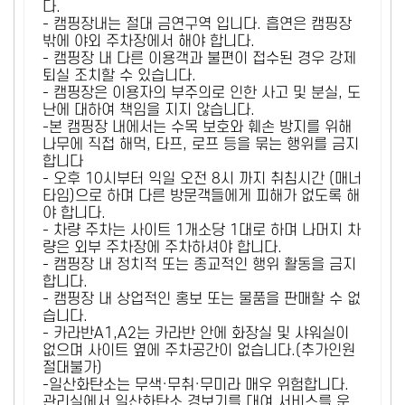
다.
- 캠핑장내는 절대 금연구역 입니다. 흡연은 캠핑장
밖에 야외 주차장에서 해야 합니다.
- 캠핑장 내 다른 이용객과 불편이 접수된 경우 강제
퇴실 조치할 수 있습니다.
- 캠핑장은 이용자의 부주의로 인한 사고 및 분실, 도
난에 대하여 책임을 지지 않습니다.
-본 캠핑장 내에서는 수목 보호와 훼손 방지를 위해
나무에 직접 해먹, 타프, 로프 등을 묶는 행위를 금지
합니다
- 오후 10시부터 익일 오전 8시 까지 취침시간 (매너
타임)으로 하며 다른 방문객들에게 피해가 없도록 해
야 합니다.
- 차량 주차는 사이트 1개소당 1대로 하며 나머지 차
량은 외부 주차장에 주차하셔야 합니다.
- 캠핑장 내 정치적 또는 종교적인 행위 활동을 금지
합니다.
- 캠핑장 내 상업적인 홍보 또는 물품을 판매할 수 없
습니다.
- 카라반A1,A2는 카라반 안에 화장실 및 샤워실이
없으며 사이트 옆에 주차공간이 없습니다.(추가인원
절대불가)
-일산화탄소는 무색·무취·무미라 매우 위험합니다.
관리실에서 일산화탄소 경보기를 대여 서비스를 운