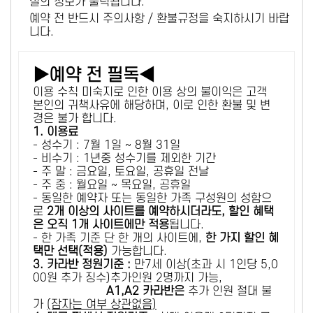
설의 정보가 출력됩니다.
예약 전 반드시 주의사항 / 환불규정을 숙지하시기 바랍
니다.
▶예약 전 필독◀
이용 수칙 미숙지로 인한 이용 상의 불이익은 고객
본인의 귀책사유에 해당하며, 이로 인한 환불 및 변
경은 불가 합니다.
1. 이용료
- 성수기 : 7월 1일 ~ 8월 31일
- 비수기 : 1년중 성수기를 제외한 기간
- 주 말 : 금요일, 토요일, 공휴일 전날
- 주 중 : 월요일 ~ 목요일, 공휴일
- 동일한 예약자 또는 동일한 가족 구성원의 성함으
로
2개 이상의 사이트를 예약하시더라도, 할인 혜택
은 오직 1개 사이트에만 적용
됩니다.
- 한 가족 기준 단 한 개의 사이트에,
한 가지 할인 혜
택만 선택(적용)
가능합니다.
3. 카라반 정원기준 :
만7세 이상(초과 시 1인당 5,0
00원 추가 징수)추가인원 2명까지 가능,
A1,A2 카라반은
추가 인원 절대 불
가
(잠자는 여부 상관없음)