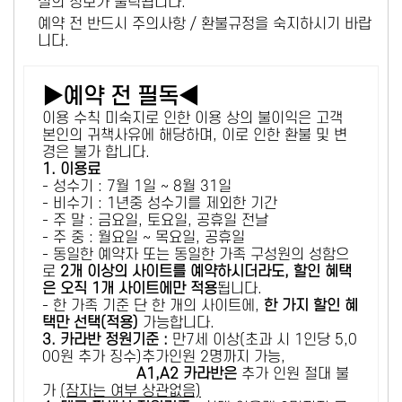
설의 정보가 출력됩니다.
예약 전 반드시 주의사항 / 환불규정을 숙지하시기 바랍
니다.
▶예약 전 필독◀
이용 수칙 미숙지로 인한 이용 상의 불이익은 고객
본인의 귀책사유에 해당하며, 이로 인한 환불 및 변
경은 불가 합니다.
1. 이용료
- 성수기 : 7월 1일 ~ 8월 31일
- 비수기 : 1년중 성수기를 제외한 기간
- 주 말 : 금요일, 토요일, 공휴일 전날
- 주 중 : 월요일 ~ 목요일, 공휴일
- 동일한 예약자 또는 동일한 가족 구성원의 성함으
로
2개 이상의 사이트를 예약하시더라도, 할인 혜택
은 오직 1개 사이트에만 적용
됩니다.
- 한 가족 기준 단 한 개의 사이트에,
한 가지 할인 혜
택만 선택(적용)
가능합니다.
3. 카라반 정원기준 :
만7세 이상(초과 시 1인당 5,0
00원 추가 징수)추가인원 2명까지 가능,
A1,A2 카라반은
추가 인원 절대 불
가
(잠자는 여부 상관없음)