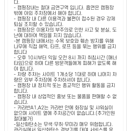
다.
- 캠핑장내는 절대 금연구역 입니다. 흡연은 캠핑장
밖에 야외 주차장에서 해야 합니다.
- 캠핑장 내 다른 이용객과 불편이 접수된 경우 강제
퇴실 조치할 수 있습니다.
- 캠핑장은 이용자의 부주의로 인한 사고 및 분실, 도
난에 대하여 책임을 지지 않습니다.
-본 캠핑장 내에서는 수목 보호와 훼손 방지를 위해
나무에 직접 해먹, 타프, 로프 등을 묶는 행위를 금지
합니다
- 오후 10시부터 익일 오전 8시 까지 취침시간 (매너
타임)으로 하며 다른 방문객들에게 피해가 없도록 해
야 합니다.
- 차량 주차는 사이트 1개소당 1대로 하며 나머지 차
량은 외부 주차장에 주차하셔야 합니다.
- 캠핑장 내 정치적 또는 종교적인 행위 활동을 금지
합니다.
- 캠핑장 내 상업적인 홍보 또는 물품을 판매할 수 없
습니다.
- 카라반A1,A2는 카라반 안에 화장실 및 샤워실이
없으며 사이트 옆에 주차공간이 없습니다.(추가인원
절대불가)
-일산화탄소는 무색·무취·무미라 매우 위험합니다.
관리실에서 일산화탄소 경보기를 대여 서비스를 운