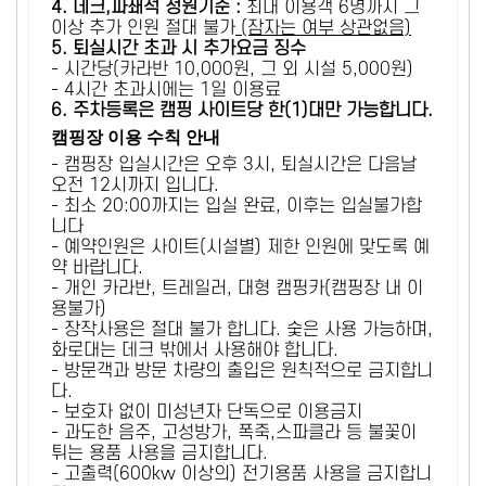
4. 데크,파쇄석 정원기준 :
​최대 이용객 6명까지 그
이상 추가 인원 절대 불가
(잠자는 여부 상관없음)
5
. 퇴실시간 초과 시 추가요금 징수
- 시간당(카라반 10,000원, 그 외 시설 5,000원)
- 4시간 초과시에는 1일 이용료
6
. 주차등록은 캠핑 사이트당 한(1)대만 가능합니다.
캠핑장 이용 수칙 안내
- 캠핑장 입실시간은 오후 3시, 퇴실시간은 다음날
오전 12시까지 입니다.
- 최소 20:00까지는 입실 완료, 이후는 입실불가합
니다
- 예약인원은 사이트(시설별) 제한 인원에 맞도록 예
약 바랍니다.
- 개인 카라반, 트레일러, 대형 캠핑카(캠핑장 내 이
용불가)
- 장작사용은 절대 불가 합니다. 숯은 사용 가능하며,
화로대는 데크 밖에서 사용해야 합니다.
- 방문객과 방문 차량의 출입은 원칙적으로 금지합니
다.
- 보호자 없이 미성년자 단독으로 이용금지
- 과도한 음주, 고성방가, 폭죽,스파클라 등 불꽃이
튀는 용품 사용을 금지합니다.
- 고출력(600kw 이상의) 전기용품 사용을 금지합니