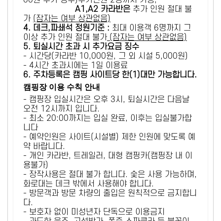
00원 추가 징수)추가인원 2명까지 가능,
A1,A2 카라반은
추가 인원 절대 불
가
(잠자는 여부 상관없음)
4. 데크,파쇄석 정원기준 :
​최대 이용객 6명까지 그
이상 추가 인원 절대 불가
(잠자는 여부 상관없음)
5
. 퇴실시간 초과 시 추가요금 징수
- 시간당(카라반 10,000원, 그 외 시설 5,000원)
- 4시간 초과시에는 1일 이용료
6
. 주차등록은 캠핑 사이트당 한(1)대만 가능합니다.
캠핑장 이용 수칙 안내
- 캠핑장 입실시간은 오후 3시, 퇴실시간은 다음날
오전 12시까지 입니다.
- 최소 20:00까지는 입실 완료, 이후는 입실불가합
니다
- 예약인원은 사이트(시설별) 제한 인원에 맞도록 예
약 바랍니다.
- 개인 카라반, 트레일러, 대형 캠핑카(캠핑장 내 이
용불가)
- 장작사용은 절대 불가 합니다. 숯은 사용 가능하며,
화로대는 데크 밖에서 사용해야 합니다.
- 방문객과 방문 차량의 출입은 원칙적으로 금지합니
다.
- 보호자 없이 미성년자 단독으로 이용금지