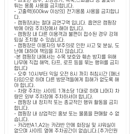
- 과도한 음주, 고성방가, 폭죽,스파클라 등 불꽃이
튀는 용품 사용을 금지합니다.
- 고출력(600kw 이상의) 전기용품 사용을 금지합니
다.
- 캠핑장내는 절대 금연구역 입니다. 흡연은 캠핑장
밖에 야외 주차장에서 해야 합니다.
- 캠핑장 내 다른 이용객과 불편이 접수된 경우 강제
퇴실 조치할 수 있습니다.
- 캠핑장은 이용자의 부주의로 인한 사고 및 분실, 도
난에 대하여 책임을 지지 않습니다.
-본 캠핑장 내에서는 수목 보호와 훼손 방지를 위해
나무에 직접 해먹, 타프, 로프 등을 묶는 행위를 금지
합니다
- 오후 10시부터 익일 오전 8시 까지 취침시간 (매너
타임)으로 하며 다른 방문객들에게 피해가 없도록 해
야 합니다.
- 차량 주차는 사이트 1개소당 1대로 하며 나머지 차
량은 외부 주차장에 주차하셔야 합니다.
- 캠핑장 내 정치적 또는 종교적인 행위 활동을 금지
합니다.
- 캠핑장 내 상업적인 홍보 또는 물품을 판매할 수 없
습니다.
- 카라반A1,A2는 카라반 안에 화장실 및 샤워실이
없으며 사이트 옆에 주차공간이 없습니다.(추가인원