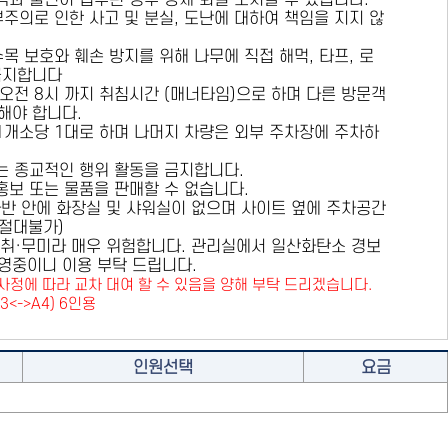
용객과 불편이 접수된 경우 강제 퇴실 조치할 수 있습니다.
부주의로 인한 사고 및 분실, 도난에 대하여 책임을 지지 않
수목 보호와 훼손 방지를 위해
나무에 직접 해먹, 타프, 로
금지
합니다
 오전 8시 까지 취침시간 (매너타임)으로 하며 다른 방문객
해야 합니다.
 1개소당 1대로 하며 나머지 차량은 외부 주차장에 주차하
또는 종교적인 행위 활동을 금지합니다.
 홍보 또는 물품을 판매할 수 없습니다.
카라반 안에 화장실 및 샤워실이 없으며 사이트 옆에 주차공간
원절대불가)
취·무미라 매우 위험합니다. 관리실에서 일산화탄소 경보
영중이니 이용 부탁 드립니다.
사정에 따라 교차 대여 할 수 있음을 양해 부탁 드리겠습니다.
A3<->A4) 6인용
인원선택
요금