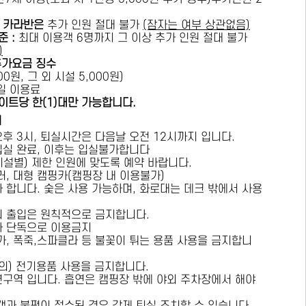
카라반은
추가 인원 절대 불가
(잠자는 여부 상관없음)
준 :
​최대 이용객 6명까지 그 이상 추가 인원 절대 불가
)
추가요금 징수
0원, 그 외 시설 5,000원)
1일 이용료
이트당 한(1)대만 가능합니다.
내
오후 3시, 퇴실시간은 다음날 오전 12시까지 입니다.
 입실 완료, 이후는 입실불가합니다
시설별) 제한 인원에 맞도록 예약 바랍니다.
러, 대형 캠핑카(캠핑장 내 이용불가)
가 합니다. 숯은 사용 가능하며, 화로대는 데크 밖에서 사용
의 출입은 원칙적으로 금지합니다.
자 단독으로 이용금지
방가, 폭죽,스파클라 등 불꽃이 튀는 용품 사용을 금지합니
상의) 전기용품 사용을 금지합니다.
연구역 입니다. 흡연은 캠핑장 밖에 야외 주차장에서 해야