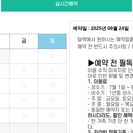
실시간예약
예약일 : 2025년 08월 24일
달력에서 원하시는 예약일을
금
토
예약 전 반드시 주의사항 /
1
2
▶예약 전 필
이용 수칙 미숙지로 인
8
9
이로 인한 환불 및 변
1. 이용료
15
16
- 성수기 : 7월 1일 ~
- 비수기 : 1년중 성
- 주 말 : 금요일, 토
22
23
- 주 중 : 월요일 ~ 
- 동일한 예약자 또는
29
30
하시더라도, 할인 혜택
- 한 가족 기준 단 한
다.
3. 카라반 정원기준 :
만