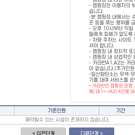
- 캠핑장 내 다른 이
- 캠핑장은 이용자의 
습니다.
-본 캠핑장 내에서는 
프 등을 묶는 행위를 
- 오후 10시부터 익일
들에게 피해가 없도록 
- 차량 주차는 사이트
셔야 합니다.
- 캠핑장 내 정치적 
- 캠핑장 내 상업적인
- 카라반A1,A2는 
이 없습니다.(추가인
-일산화탄소는 무색·무
기를 대여 서비스를 운
-
카라반은 캠핑장 운영 
예) (A1<->A2) 4인용 (
기준인원
기간
예약할수 있는 시설이 존재하지 않습니다.
< 이전단계
다음단계 >