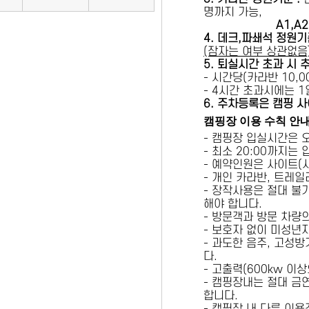
명까지 가능,
A1,A2 
4. 데크,파쇄석 정원기
(잠자는 여부 상관없음
5
. 퇴실시간 초과 시 
- 시간당(카라반 10,00
- 4시간 초과시에는 
6
. 주차등록은 캠핑 사
캠핑장 이용 수칙 안
- 캠핑장 입실시간은 
- 최소 20:00까지는
- 예약인원은 사이트(
- 개인 카라반, 트레일
- 장작사용은 절대 불
해야 합니다.
- 방문객과 방문 차량
- 보호자 없이 미성년
- 과도한 음주, 고성
다.
- 고출력(600kw 이
- 캠핑장내는 절대 금
합니다.