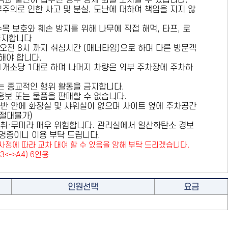
용객과 불편이 접수된 경우 강제 퇴실 조치할 수 있습니다.
부주의로 인한 사고 및 분실, 도난에 대하여 책임을 지지 않
수목 보호와 훼손 방지를 위해
나무에 직접 해먹, 타프, 로
금지
합니다
 오전 8시 까지 취침시간 (매너타임)으로 하며 다른 방문객
해야 합니다.
 1개소당 1대로 하며 나머지 차량은 외부 주차장에 주차하
또는 종교적인 행위 활동을 금지합니다.
 홍보 또는 물품을 판매할 수 없습니다.
카라반 안에 화장실 및 샤워실이 없으며 사이트 옆에 주차공간
원절대불가)
취·무미라 매우 위험합니다. 관리실에서 일산화탄소 경보
영중이니 이용 부탁 드립니다.
사정에 따라 교차 대여 할 수 있음을 양해 부탁 드리겠습니다.
A3<->A4) 6인용
인원선택
요금