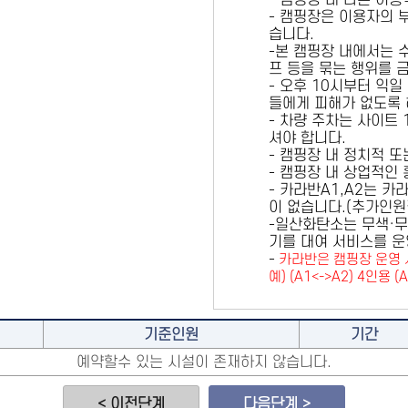
- 캠핑장 내 다른 이
- 캠핑장은 이용자의 
습니다.
-본 캠핑장 내에서는 
프 등을 묶는 행위를 
- 오후 10시부터 익일
들에게 피해가 없도록 
- 차량 주차는 사이트
셔야 합니다.
- 캠핑장 내 정치적 
- 캠핑장 내 상업적인
- 카라반A1,A2는 
이 없습니다.(추가인
-일산화탄소는 무색·무
기를 대여 서비스를 운
-
카라반은 캠핑장 운영 
예) (A1<->A2) 4인용 (
기준인원
기간
예약할수 있는 시설이 존재하지 않습니다.
< 이전단계
다음단계 >