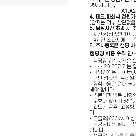
명까지 가능,
A1,A2 
4. 데크,파쇄석 정원기
(잠자는 여부 상관없음
5
. 퇴실시간 초과 시 
- 시간당(카라반 10,00
- 4시간 초과시에는 
6
. 주차등록은 캠핑 사
캠핑장 이용 수칙 안
- 캠핑장 입실시간은 
- 최소 20:00까지는
- 예약인원은 사이트(
- 개인 카라반, 트레일
- 장작사용은 절대 불
해야 합니다.
- 방문객과 방문 차량
- 보호자 없이 미성년
- 과도한 음주, 고성
다.
- 고출력(600kw 이
- 캠핑장내는 절대 금
합니다.