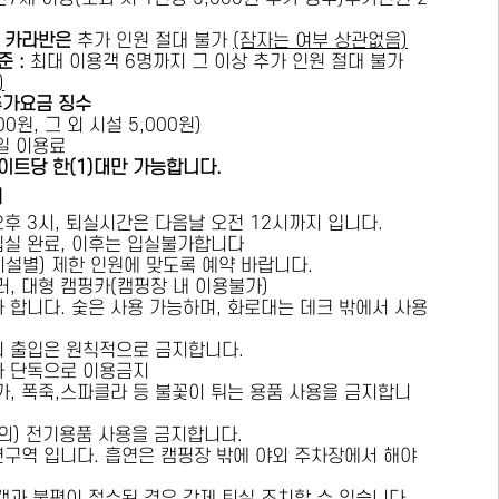
카라반은
추가 인원 절대 불가
(잠자는 여부 상관없음)
준 :
​최대 이용객 6명까지 그 이상 추가 인원 절대 불가
)
추가요금 징수
0원, 그 외 시설 5,000원)
1일 이용료
이트당 한(1)대만 가능합니다.
내
오후 3시, 퇴실시간은 다음날 오전 12시까지 입니다.
 입실 완료, 이후는 입실불가합니다
시설별) 제한 인원에 맞도록 예약 바랍니다.
러, 대형 캠핑카(캠핑장 내 이용불가)
가 합니다. 숯은 사용 가능하며, 화로대는 데크 밖에서 사용
의 출입은 원칙적으로 금지합니다.
자 단독으로 이용금지
방가, 폭죽,스파클라 등 불꽃이 튀는 용품 사용을 금지합니
상의) 전기용품 사용을 금지합니다.
연구역 입니다. 흡연은 캠핑장 밖에 야외 주차장에서 해야