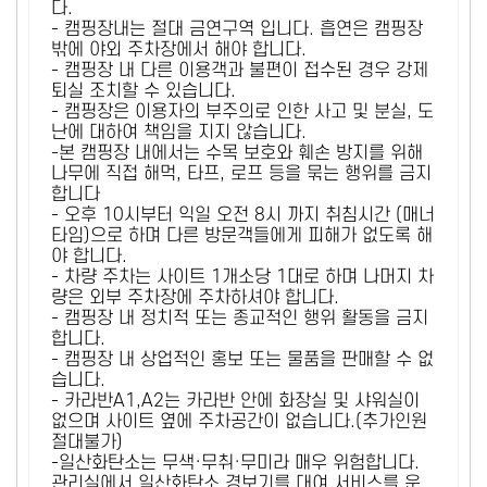
다.
- 캠핑장내는 절대 금연구역 입니다. 흡연은 캠핑장
밖에 야외 주차장에서 해야 합니다.
- 캠핑장 내 다른 이용객과 불편이 접수된 경우 강제
퇴실 조치할 수 있습니다.
- 캠핑장은 이용자의 부주의로 인한 사고 및 분실, 도
난에 대하여 책임을 지지 않습니다.
-본 캠핑장 내에서는 수목 보호와 훼손 방지를 위해
나무에 직접 해먹, 타프, 로프 등을 묶는 행위를 금지
합니다
- 오후 10시부터 익일 오전 8시 까지 취침시간 (매너
타임)으로 하며 다른 방문객들에게 피해가 없도록 해
야 합니다.
- 차량 주차는 사이트 1개소당 1대로 하며 나머지 차
량은 외부 주차장에 주차하셔야 합니다.
- 캠핑장 내 정치적 또는 종교적인 행위 활동을 금지
합니다.
- 캠핑장 내 상업적인 홍보 또는 물품을 판매할 수 없
습니다.
- 카라반A1,A2는 카라반 안에 화장실 및 샤워실이
없으며 사이트 옆에 주차공간이 없습니다.(추가인원
절대불가)
-일산화탄소는 무색·무취·무미라 매우 위험합니다.
관리실에서 일산화탄소 경보기를 대여 서비스를 운