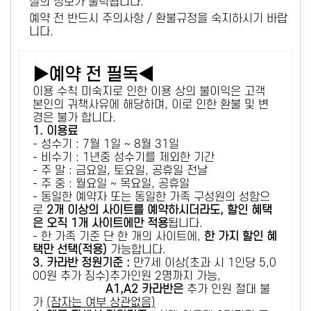
설의 정보가 출력됩니다.
예약 전 반드시 주의사항 / 환불규정을 숙지하시기 바랍
니다.
▶예약 전 필독◀
이용 수칙 미숙지로 인한 이용 상의 불이익은 고객
본인의 귀책사유에 해당하며, 이로 인한 환불 및 변
경은 불가 합니다.
1. 이용료
- 성수기 : 7월 1일 ~ 8월 31일
- 비수기 : 1년중 성수기를 제외한 기간
- 주 말 : 금요일, 토요일, 공휴일 전날
- 주 중 : 월요일 ~ 목요일, 공휴일
- 동일한 예약자 또는 동일한 가족 구성원의 성함으
로
2개 이상의 사이트를 예약하시더라도, 할인 혜택
은 오직 1개 사이트에만 적용
됩니다.
- 한 가족 기준 단 한 개의 사이트에,
한 가지 할인 혜
택만 선택(적용)
가능합니다.
3. 카라반 정원기준 :
만7세 이상(초과 시 1인당 5,0
00원 추가 징수)추가인원 2명까지 가능,
A1,A2 카라반은
추가 인원 절대 불
가
(잠자는 여부 상관없음)