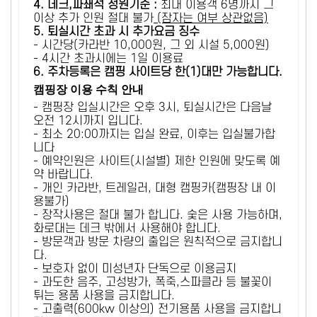
4. 데크,파쇄석 정원기준 :
​최대 이용객 6명까지 그
이상 추가 인원 절대 불가
(잠자는 여부 상관없음)
5
. 퇴실시간 초과 시 추가요금 징수
- 시간당(카라반 10,000원, 그 외 시설 5,000원)
- 4시간 초과시에는 1일 이용료
6
. 주차등록은 캠핑 사이트당 한(1)대만 가능합니다.
캠핑장 이용 수칙 안내
- 캠핑장 입실시간은 오후 3시, 퇴실시간은 다음날
오전 12시까지 입니다.
- 최소 20:00까지는 입실 완료, 이후는 입실불가합
니다
- 예약인원은 사이트(시설별) 제한 인원에 맞도록 예
약 바랍니다.
- 개인 카라반, 트레일러, 대형 캠핑카(캠핑장 내 이
용불가)
- 장작사용은 절대 불가 합니다. 숯은 사용 가능하며,
화로대는 데크 밖에서 사용해야 합니다.
- 방문객과 방문 차량의 출입은 원칙적으로 금지합니
다.
- 보호자 없이 미성년자 단독으로 이용금지
- 과도한 음주, 고성방가, 폭죽,스파클라 등 불꽃이
튀는 용품 사용을 금지합니다.
- 고출력(600kw 이상의) 전기용품 사용을 금지합니