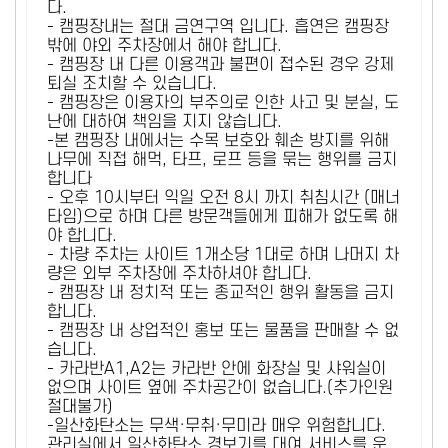
다.
- 캠핑장내는 절대 금연구역 입니다. 흡연은 캠핑장
밖에 야외 주차장에서 해야 합니다.
- 캠핑장 내 다른 이용객과 불편이 접수된 경우 강제
퇴실 조치할 수 있습니다.
- 캠핑장은 이용자의 부주의로 인한 사고 및 분실, 도
난에 대하여 책임을 지지 않습니다.
-본 캠핑장 내에서는 수목 보호와 훼손 방지를 위해
나무에 직접 해먹, 타프, 로프 등을 묶는 행위를 금지
합니다
- 오후 10시부터 익일 오전 8시 까지 취침시간 (매너
타임)으로 하며 다른 방문객들에게 피해가 없도록 해
야 합니다.
- 차량 주차는 사이트 1개소당 1대로 하며 나머지 차
량은 외부 주차장에 주차하셔야 합니다.
- 캠핑장 내 정치적 또는 종교적인 행위 활동을 금지
합니다.
- 캠핑장 내 상업적인 홍보 또는 물품을 판매할 수 없
습니다.
- 카라반A1,A2는 카라반 안에 화장실 및 샤워실이
없으며 사이트 옆에 주차공간이 없습니다.(추가인원
절대불가)
-일산화탄소는 무색·무취·무미라 매우 위험합니다.
관리실에서 일산화탄소 경보기를 대여 서비스를 운