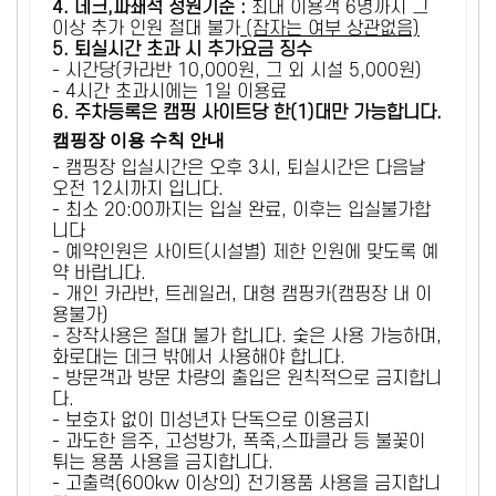
4. 데크,파쇄석 정원기준 :
​최대 이용객 6명까지 그
이상 추가 인원 절대 불가
(잠자는 여부 상관없음)
5
. 퇴실시간 초과 시 추가요금 징수
- 시간당(카라반 10,000원, 그 외 시설 5,000원)
- 4시간 초과시에는 1일 이용료
6
. 주차등록은 캠핑 사이트당 한(1)대만 가능합니다.
캠핑장 이용 수칙 안내
- 캠핑장 입실시간은 오후 3시, 퇴실시간은 다음날
오전 12시까지 입니다.
- 최소 20:00까지는 입실 완료, 이후는 입실불가합
니다
- 예약인원은 사이트(시설별) 제한 인원에 맞도록 예
약 바랍니다.
- 개인 카라반, 트레일러, 대형 캠핑카(캠핑장 내 이
용불가)
- 장작사용은 절대 불가 합니다. 숯은 사용 가능하며,
화로대는 데크 밖에서 사용해야 합니다.
- 방문객과 방문 차량의 출입은 원칙적으로 금지합니
다.
- 보호자 없이 미성년자 단독으로 이용금지
- 과도한 음주, 고성방가, 폭죽,스파클라 등 불꽃이
튀는 용품 사용을 금지합니다.
- 고출력(600kw 이상의) 전기용품 사용을 금지합니