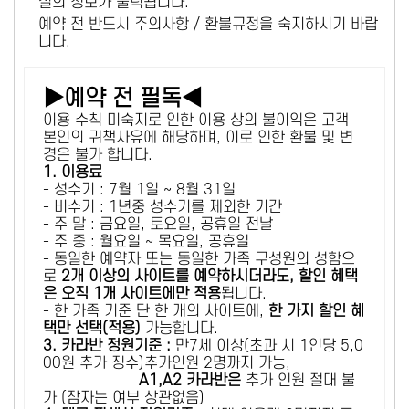
설의 정보가 출력됩니다.
예약 전 반드시 주의사항 / 환불규정을 숙지하시기 바랍
니다.
▶예약 전 필독◀
이용 수칙 미숙지로 인한 이용 상의 불이익은 고객
본인의 귀책사유에 해당하며, 이로 인한 환불 및 변
경은 불가 합니다.
1. 이용료
- 성수기 : 7월 1일 ~ 8월 31일
- 비수기 : 1년중 성수기를 제외한 기간
- 주 말 : 금요일, 토요일, 공휴일 전날
- 주 중 : 월요일 ~ 목요일, 공휴일
- 동일한 예약자 또는 동일한 가족 구성원의 성함으
로
2개 이상의 사이트를 예약하시더라도, 할인 혜택
은 오직 1개 사이트에만 적용
됩니다.
- 한 가족 기준 단 한 개의 사이트에,
한 가지 할인 혜
택만 선택(적용)
가능합니다.
3. 카라반 정원기준 :
만7세 이상(초과 시 1인당 5,0
00원 추가 징수)추가인원 2명까지 가능,
A1,A2 카라반은
추가 인원 절대 불
가
(잠자는 여부 상관없음)