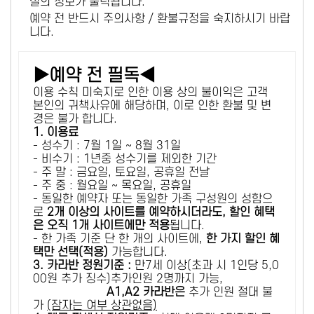
설의 정보가 출력됩니다.
예약 전 반드시 주의사항 / 환불규정을 숙지하시기 바랍
니다.
▶예약 전 필독◀
이용 수칙 미숙지로 인한 이용 상의 불이익은 고객
본인의 귀책사유에 해당하며, 이로 인한 환불 및 변
경은 불가 합니다.
1. 이용료
- 성수기 : 7월 1일 ~ 8월 31일
- 비수기 : 1년중 성수기를 제외한 기간
- 주 말 : 금요일, 토요일, 공휴일 전날
- 주 중 : 월요일 ~ 목요일, 공휴일
- 동일한 예약자 또는 동일한 가족 구성원의 성함으
로
2개 이상의 사이트를 예약하시더라도, 할인 혜택
은 오직 1개 사이트에만 적용
됩니다.
- 한 가족 기준 단 한 개의 사이트에,
한 가지 할인 혜
택만 선택(적용)
가능합니다.
3. 카라반 정원기준 :
만7세 이상(초과 시 1인당 5,0
00원 추가 징수)추가인원 2명까지 가능,
A1,A2 카라반은
추가 인원 절대 불
가
(잠자는 여부 상관없음)