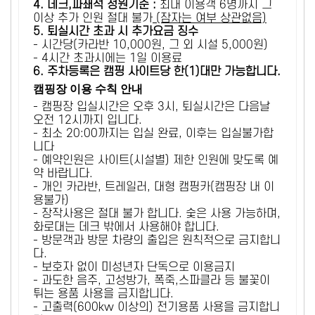
4. 데크,파쇄석 정원기준 :
​최대 이용객 6명까지 그
이상 추가 인원 절대 불가
(잠자는 여부 상관없음)
5
. 퇴실시간 초과 시 추가요금 징수
- 시간당(카라반 10,000원, 그 외 시설 5,000원)
- 4시간 초과시에는 1일 이용료
6
. 주차등록은 캠핑 사이트당 한(1)대만 가능합니다.
캠핑장 이용 수칙 안내
- 캠핑장 입실시간은 오후 3시, 퇴실시간은 다음날
오전 12시까지 입니다.
- 최소 20:00까지는 입실 완료, 이후는 입실불가합
니다
- 예약인원은 사이트(시설별) 제한 인원에 맞도록 예
약 바랍니다.
- 개인 카라반, 트레일러, 대형 캠핑카(캠핑장 내 이
용불가)
- 장작사용은 절대 불가 합니다. 숯은 사용 가능하며,
화로대는 데크 밖에서 사용해야 합니다.
- 방문객과 방문 차량의 출입은 원칙적으로 금지합니
다.
- 보호자 없이 미성년자 단독으로 이용금지
- 과도한 음주, 고성방가, 폭죽,스파클라 등 불꽃이
튀는 용품 사용을 금지합니다.
- 고출력(600kw 이상의) 전기용품 사용을 금지합니