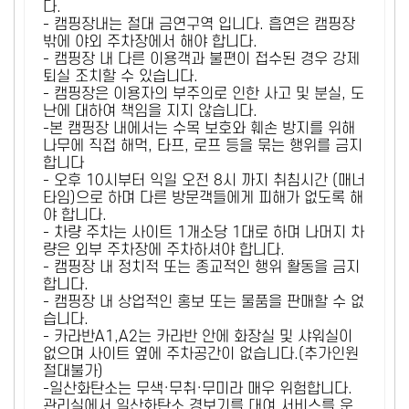
다.
- 캠핑장내는 절대 금연구역 입니다. 흡연은 캠핑장
밖에 야외 주차장에서 해야 합니다.
- 캠핑장 내 다른 이용객과 불편이 접수된 경우 강제
퇴실 조치할 수 있습니다.
- 캠핑장은 이용자의 부주의로 인한 사고 및 분실, 도
난에 대하여 책임을 지지 않습니다.
-본 캠핑장 내에서는 수목 보호와 훼손 방지를 위해
나무에 직접 해먹, 타프, 로프 등을 묶는 행위를 금지
합니다
- 오후 10시부터 익일 오전 8시 까지 취침시간 (매너
타임)으로 하며 다른 방문객들에게 피해가 없도록 해
야 합니다.
- 차량 주차는 사이트 1개소당 1대로 하며 나머지 차
량은 외부 주차장에 주차하셔야 합니다.
- 캠핑장 내 정치적 또는 종교적인 행위 활동을 금지
합니다.
- 캠핑장 내 상업적인 홍보 또는 물품을 판매할 수 없
습니다.
- 카라반A1,A2는 카라반 안에 화장실 및 샤워실이
없으며 사이트 옆에 주차공간이 없습니다.(추가인원
절대불가)
-일산화탄소는 무색·무취·무미라 매우 위험합니다.
관리실에서 일산화탄소 경보기를 대여 서비스를 운