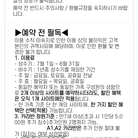
설의 정보가 출력됩니다.
예약 전 반드시 주의사항 / 환불규정을 숙지하시기 바랍
니다.
▶예약 전 필독◀
이용 수칙 미숙지로 인한 이용 상의 불이익은 고객
본인의 귀책사유에 해당하며, 이로 인한 환불 및 변
경은 불가 합니다.
1. 이용료
- 성수기 : 7월 1일 ~ 8월 31일
- 비수기 : 1년중 성수기를 제외한 기간
- 주 말 : 금요일, 토요일, 공휴일 전날
- 주 중 : 월요일 ~ 목요일, 공휴일
- 동일한 예약자 또는 동일한 가족 구성원의 성함으
로
2개 이상의 사이트를 예약하시더라도, 할인 혜택
은 오직 1개 사이트에만 적용
됩니다.
- 한 가족 기준 단 한 개의 사이트에,
한 가지 할인 혜
택만 선택(적용)
가능합니다.
3. 카라반 정원기준 :
만7세 이상(초과 시 1인당 5,0
00원 추가 징수)추가인원 2명까지 가능,
A1,A2 카라반은
추가 인원 절대 불
가
(잠자는 여부 상관없음)