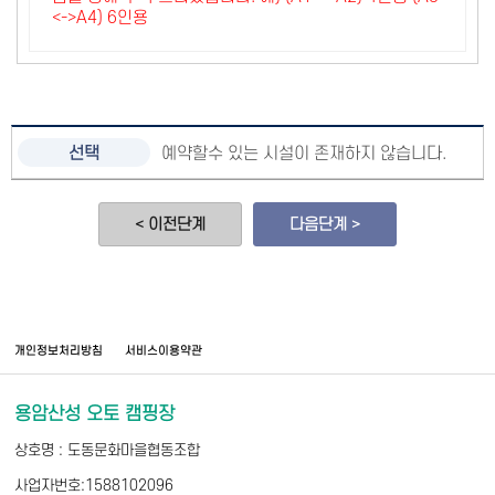
<->A4) 6인용
예약할수 있는 시설이 존재하지 않습니다.
< 이전단계
다음단계 >
개인정보처리방침
서비스이용약관
용암산성 오토 캠핑장
상호명 : 도동문화마을협동조합
사업자번호:1588102096