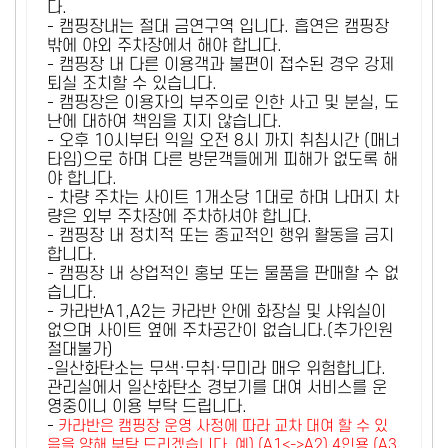
다.
- 캠핑장내는 절대 금연구역 입니다. 흡연은 캠핑장
밖에 야외 주차장에서 해야 합니다.
- 캠핑장 내 다른 이용객과 불편이 접수된 경우 강제
퇴실 조치할 수 있습니다.
- 캠핑장은 이용자의 부주의로 인한 사고 및 분실, 도
난에 대하여 책임을 지지 않습니다.
- 오후 10시부터 익일 오전 8시 까지 취침시간 (매너
타임)으로 하며 다른 방문객들에게 피해가 없도록 해
야 합니다.
- 차량 주차는 사이트 1개소당 1대로 하며 나머지 차
량은 외부 주차장에 주차하셔야 합니다.
- 캠핑장 내 정치적 또는 종교적인 행위 활동을 금지
합니다.
- 캠핑장 내 상업적인 홍보 또는 물품을 판매할 수 없
습니다.
- 카라반A1,A2는 카라반 안에 화장실 및 샤워실이
없으며 사이트 옆에 주차공간이 없습니다.(추가인원
절대불가)
-일산화탄소는 무색·무취·무미라 매우 위험합니다.
관리실에서 일산화탄소 경보기를 대여 서비스를 운
영중이니 이용 부탁 드립니다.
-
카라반은 캠핑장 운영 사정에 따라 교차 대여 할 수 있
음을 양해 부탁 드리겠습니다. 예) (A1<->A2) 4인용 (A3