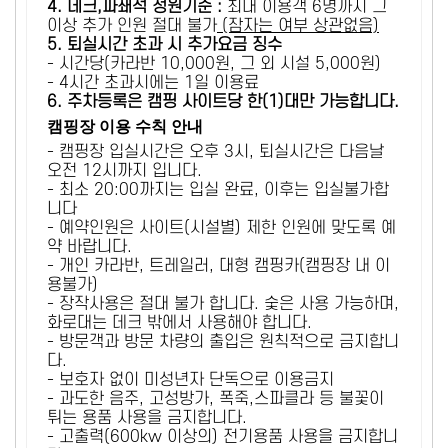
4. 데크,파쇄석 정원기준 :
​최대 이용객 6명까지 그
이상 추가 인원 절대 불가
(잠자는 여부 상관없음)
5
. 퇴실시간 초과 시 추가요금 징수
- 시간당(카라반 10,000원, 그 외 시설 5,000원)
- 4시간 초과시에는 1일 이용료
6
. 주차등록은 캠핑 사이트당 한(1)대만 가능합니다.
캠핑장 이용 수칙 안내
- 캠핑장 입실시간은 오후 3시, 퇴실시간은 다음날
오전 12시까지 입니다.
- 최소 20:00까지는 입실 완료, 이후는 입실불가합
니다
- 예약인원은 사이트(시설별) 제한 인원에 맞도록 예
약 바랍니다.
- 개인 카라반, 트레일러, 대형 캠핑카(캠핑장 내 이
용불가)
- 장작사용은 절대 불가 합니다. 숯은 사용 가능하며,
화로대는 데크 밖에서 사용해야 합니다.
- 방문객과 방문 차량의 출입은 원칙적으로 금지합니
다.
- 보호자 없이 미성년자 단독으로 이용금지
- 과도한 음주, 고성방가, 폭죽,스파클라 등 불꽃이
튀는 용품 사용을 금지합니다.
- 고출력(600kw 이상의) 전기용품 사용을 금지합니