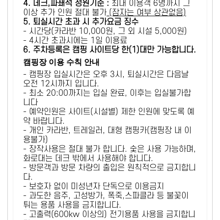
4. 데크,파쇄석 정원기준 :
​최대 이용객 6명까지 그
이상 추가 인원 절대 불가
(잠자는 여부 상관없음)
5
. 퇴실시간 초과 시 추가요금 징수
- 시간당(카라반 10,000원, 그 외 시설 5,000원)
- 4시간 초과시에는 1일 이용료
6
. 주차등록은 캠핑 사이트당 한(1)대만 가능합니다.
캠핑장 이용 수칙 안내
- 캠핑장 입실시간은 오후 3시, 퇴실시간은 다음날
오전 12시까지 입니다.
- 최소 20:00까지는 입실 완료, 이후는 입실불가합
니다
- 예약인원은 사이트(시설별) 제한 인원에 맞도록 예
약 바랍니다.
- 개인 카라반, 트레일러, 대형 캠핑카(캠핑장 내 이
용불가)
- 장작사용은 절대 불가 합니다. 숯은 사용 가능하며,
화로대는 데크 밖에서 사용해야 합니다.
- 방문객과 방문 차량의 출입은 원칙적으로 금지합니
다.
- 보호자 없이 미성년자 단독으로 이용금지
- 과도한 음주, 고성방가, 폭죽,스파클라 등 불꽃이
튀는 용품 사용을 금지합니다.
- 고출력(600kw 이상의) 전기용품 사용을 금지합니