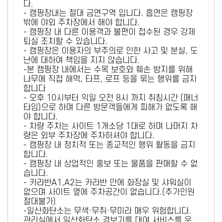
다.
- 캠핑장내는 절대 금연구역 입니다. 흡연은 캠핑장
밖에 야외 주차장에서 해야 합니다.
- 캠핑장 내 다른 이용객과 불편이 접수된 경우 강제
퇴실 조치할 수 있습니다.
- 캠핑장은 이용자의 부주의로 인한 사고 및 분실, 도
난에 대하여 책임을 지지 않습니다.
-본 캠핑장 내에서는 수목 보호와 훼손 방지를 위해
나무에 직접 해먹, 타프, 로프 등을 묶는 행위를 금지
합니다
- 오후 10시부터 익일 오전 8시 까지 취침시간 (매너
타임)으로 하며 다른 방문객들에게 피해가 없도록 해
야 합니다.
- 차량 주차는 사이트 1개소당 1대로 하며 나머지 차
량은 외부 주차장에 주차하셔야 합니다.
- 캠핑장 내 정치적 또는 종교적인 행위 활동을 금지
합니다.
- 캠핑장 내 상업적인 홍보 또는 물품을 판매할 수 없
습니다.
- 카라반A1,A2는 카라반 안에 화장실 및 샤워실이
없으며 사이트 옆에 주차공간이 없습니다.(추가인원
절대불가)
-일산화탄소는 무색·무취·무미라 매우 위험합니다.
관리실에서 일산화탄소 경보기를 대여 서비스를 운