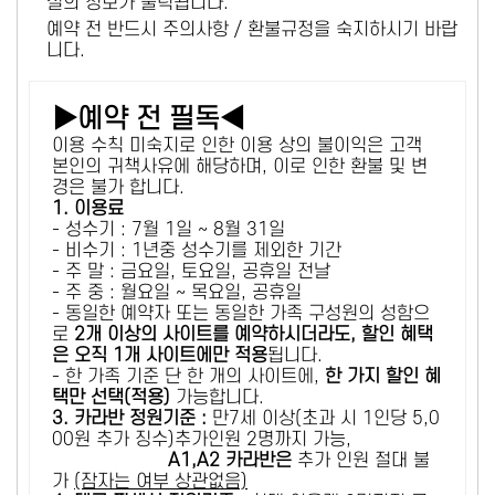
설의 정보가 출력됩니다.
예약 전 반드시 주의사항 / 환불규정을 숙지하시기 바랍
니다.
▶예약 전 필독◀
이용 수칙 미숙지로 인한 이용 상의 불이익은 고객
본인의 귀책사유에 해당하며, 이로 인한 환불 및 변
경은 불가 합니다.
1. 이용료
- 성수기 : 7월 1일 ~ 8월 31일
- 비수기 : 1년중 성수기를 제외한 기간
- 주 말 : 금요일, 토요일, 공휴일 전날
- 주 중 : 월요일 ~ 목요일, 공휴일
- 동일한 예약자 또는 동일한 가족 구성원의 성함으
로
2개 이상의 사이트를 예약하시더라도, 할인 혜택
은 오직 1개 사이트에만 적용
됩니다.
- 한 가족 기준 단 한 개의 사이트에,
한 가지 할인 혜
택만 선택(적용)
가능합니다.
3. 카라반 정원기준 :
만7세 이상(초과 시 1인당 5,0
00원 추가 징수)추가인원 2명까지 가능,
A1,A2 카라반은
추가 인원 절대 불
가
(잠자는 여부 상관없음)