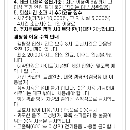
4. 데크,파쇄석 정원기준 :
​최대 이용객 6명까지 그
이상 추가 인원 절대 불가
(잠자는 여부 상관없음)
5
. 퇴실시간 초과 시 추가요금 징수
- 시간당(카라반 10,000원, 그 외 시설 5,000원)
- 4시간 초과시에는 1일 이용료
6
. 주차등록은 캠핑 사이트당 한(1)대만 가능합니다.
캠핑장 이용 수칙 안내
- 캠핑장 입실시간은 오후 3시, 퇴실시간은 다음날
오전 12시까지 입니다.
- 최소 20:00까지는 입실 완료, 이후는 입실불가합
니다
- 예약인원은 사이트(시설별) 제한 인원에 맞도록 예
약 바랍니다.
- 개인 카라반, 트레일러, 대형 캠핑카(캠핑장 내 이
용불가)
- 장작사용은 절대 불가 합니다. 숯은 사용 가능하며,
화로대는 데크 밖에서 사용해야 합니다.
- 방문객과 방문 차량의 출입은 원칙적으로 금지합니
다.
- 보호자 없이 미성년자 단독으로 이용금지
- 과도한 음주, 고성방가, 폭죽,스파클라 등 불꽃이
튀는 용품 사용을 금지합니다.
- 고출력(600kw 이상의) 전기용품 사용을 금지합니