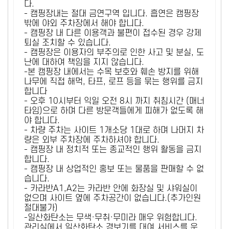
다.
- 캠핑장내는 절대 금연구역 입니다. 흡연은 캠핑장
밖에 야외 주차장에서 해야 합니다.
- 캠핑장 내 다른 이용객과 불편이 접수된 경우 강제
퇴실 조치할 수 있습니다.
- 캠핑장은 이용자의 부주의로 인한 사고 및 분실, 도
난에 대하여 책임을 지지 않습니다.
-본 캠핑장 내에서는 수목 보호와 훼손 방지를 위해
나무에 직접 해먹, 타프, 로프 등을 묶는 행위를 금지
합니다
- 오후 10시부터 익일 오전 8시 까지 취침시간 (매너
타임)으로 하며 다른 방문객들에게 피해가 없도록 해
야 합니다.
- 차량 주차는 사이트 1개소당 1대로 하며 나머지 차
량은 외부 주차장에 주차하셔야 합니다.
- 캠핑장 내 정치적 또는 종교적인 행위 활동을 금지
합니다.
- 캠핑장 내 상업적인 홍보 또는 물품을 판매할 수 없
습니다.
- 카라반A1,A2는 카라반 안에 화장실 및 샤워실이
없으며 사이트 옆에 주차공간이 없습니다.(추가인원
절대불가)
-일산화탄소는 무색·무취·무미라 매우 위험합니다.
관리실에서 일산화탄소 경보기를 대여 서비스를 운