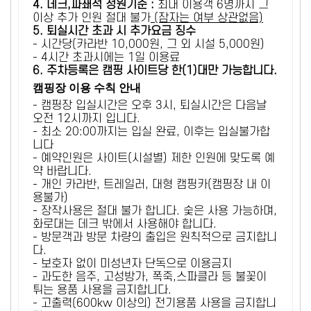
4. 데크,파쇄석 정원기준 :
​최대 이용객 6명까지 그
이상 추가 인원 절대 불가
(잠자는 여부 상관없음)
5
. 퇴실시간 초과 시 추가요금 징수
- 시간당(카라반 10,000원, 그 외 시설 5,000원)
- 4시간 초과시에는 1일 이용료
6
. 주차등록은 캠핑 사이트당 한(1)대만 가능합니다.
캠핑장 이용 수칙 안내
- 캠핑장 입실시간은 오후 3시, 퇴실시간은 다음날
오전 12시까지 입니다.
- 최소 20:00까지는 입실 완료, 이후는 입실불가합
니다
- 예약인원은 사이트(시설별) 제한 인원에 맞도록 예
약 바랍니다.
- 개인 카라반, 트레일러, 대형 캠핑카(캠핑장 내 이
용불가)
- 장작사용은 절대 불가 합니다. 숯은 사용 가능하며,
화로대는 데크 밖에서 사용해야 합니다.
- 방문객과 방문 차량의 출입은 원칙적으로 금지합니
다.
- 보호자 없이 미성년자 단독으로 이용금지
- 과도한 음주, 고성방가, 폭죽,스파클라 등 불꽃이
튀는 용품 사용을 금지합니다.
- 고출력(600kw 이상의) 전기용품 사용을 금지합니