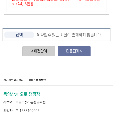
<->A4) 6인용
예약할수 있는 시설이 존재하지 않습니다.
< 이전단계
다음단계 >
개인정보처리방침
서비스이용약관
용암산성 오토 캠핑장
상호명 : 도동문화마을협동조합
사업자번호:1588102096