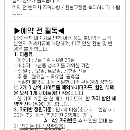
설의 정보가 출력됩니다.
예약 전 반드시 주의사항 / 환불규정을 숙지하시기 바랍
니다.
▶예약 전 필독◀
이용 수칙 미숙지로 인한 이용 상의 불이익은 고객
본인의 귀책사유에 해당하며, 이로 인한 환불 및 변
경은 불가 합니다.
1. 이용료
- 성수기 : 7월 1일 ~ 8월 31일
- 비수기 : 1년중 성수기를 제외한 기간
- 주 말 : 금요일, 토요일, 공휴일 전날
- 주 중 : 월요일 ~ 목요일, 공휴일
- 동일한 예약자 또는 동일한 가족 구성원의 성함으
로
2개 이상의 사이트를 예약하시더라도, 할인 혜택
은 오직 1개 사이트에만 적용
됩니다.
- 한 가족 기준 단 한 개의 사이트에,
한 가지 할인 혜
택만 선택(적용)
가능합니다.
3. 카라반 정원기준 :
만7세 이상(초과 시 1인당 5,0
00원 추가 징수)추가인원 2명까지 가능,
A1,A2 카라반은
추가 인원 절대 불
가
(잠자는 여부 상관없음)