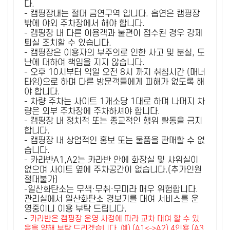
다.
- 캠핑장내는 절대 금연구역 입니다. 흡연은 캠핑장
밖에 야외 주차장에서 해야 합니다.
- 캠핑장 내 다른 이용객과 불편이 접수된 경우 강제
퇴실 조치할 수 있습니다.
- 캠핑장은 이용자의 부주의로 인한 사고 및 분실, 도
난에 대하여 책임을 지지 않습니다.
- 오후 10시부터 익일 오전 8시 까지 취침시간 (매너
타임)으로 하며 다른 방문객들에게 피해가 없도록 해
야 합니다.
- 차량 주차는 사이트 1개소당 1대로 하며 나머지 차
량은 외부 주차장에 주차하셔야 합니다.
- 캠핑장 내 정치적 또는 종교적인 행위 활동을 금지
합니다.
- 캠핑장 내 상업적인 홍보 또는 물품을 판매할 수 없
습니다.
- 카라반A1,A2는 카라반 안에 화장실 및 샤워실이
없으며 사이트 옆에 주차공간이 없습니다.(추가인원
절대불가)
-일산화탄소는 무색·무취·무미라 매우 위험합니다.
관리실에서 일산화탄소 경보기를 대여 서비스를 운
영중이니 이용 부탁 드립니다.
-
카라반은 캠핑장 운영 사정에 따라 교차 대여 할 수 있
음을 양해 부탁 드리겠습니다. 예) (A1<->A2) 4인용 (A3