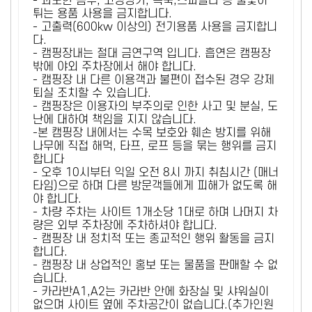
- 과도한 음주, 고성방가, 폭죽,스파클라 등 불꽃이
튀는 용품 사용을 금지합니다.
- 고출력(600kw 이상의) 전기용품 사용을 금지합니
다.
- 캠핑장내는 절대 금연구역 입니다. 흡연은 캠핑장
밖에 야외 주차장에서 해야 합니다.
- 캠핑장 내 다른 이용객과 불편이 접수된 경우 강제
퇴실 조치할 수 있습니다.
- 캠핑장은 이용자의 부주의로 인한 사고 및 분실, 도
난에 대하여 책임을 지지 않습니다.
-본 캠핑장 내에서는 수목 보호와 훼손 방지를 위해
나무에 직접 해먹, 타프, 로프 등을 묶는 행위를 금지
합니다
- 오후 10시부터 익일 오전 8시 까지 취침시간 (매너
타임)으로 하며 다른 방문객들에게 피해가 없도록 해
야 합니다.
- 차량 주차는 사이트 1개소당 1대로 하며 나머지 차
량은 외부 주차장에 주차하셔야 합니다.
- 캠핑장 내 정치적 또는 종교적인 행위 활동을 금지
합니다.
- 캠핑장 내 상업적인 홍보 또는 물품을 판매할 수 없
습니다.
- 카라반A1,A2는 카라반 안에 화장실 및 샤워실이
없으며 사이트 옆에 주차공간이 없습니다.(추가인원