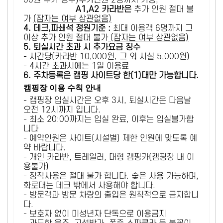
00원 추가 징수)추가인원 2명까지 가능,
A1,A2 카라반은
추가 인원 절대 불
가
(잠자는 여부 상관없음)
4. 데크,파쇄석 정원기준 :
​최대 이용객 6명까지 그
이상 추가 인원 절대 불가
(잠자는 여부 상관없음)
5
. 퇴실시간 초과 시 추가요금 징수
- 시간당(카라반 10,000원, 그 외 시설 5,000원)
- 4시간 초과시에는 1일 이용료
6
. 주차등록은 캠핑 사이트당 한(1)대만 가능합니다.
캠핑장 이용 수칙 안내
- 캠핑장 입실시간은 오후 3시, 퇴실시간은 다음날
오전 12시까지 입니다.
- 최소 20:00까지는 입실 완료, 이후는 입실불가합
니다
- 예약인원은 사이트(시설별) 제한 인원에 맞도록 예
약 바랍니다.
- 개인 카라반, 트레일러, 대형 캠핑카(캠핑장 내 이
용불가)
- 장작사용은 절대 불가 합니다. 숯은 사용 가능하며,
화로대는 데크 밖에서 사용해야 합니다.
- 방문객과 방문 차량의 출입은 원칙적으로 금지합니
다.
- 보호자 없이 미성년자 단독으로 이용금지