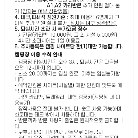
00원 추가 징수)추가인원 2명까지 가능,
A1,A2 카라반은
추가 인원 절대 불
가
(잠자는 여부 상관없음)
4. 데크,파쇄석 정원기준 :
​최대 이용객 6명까지 그
이상 추가 인원 절대 불가
(잠자는 여부 상관없음)
5
. 퇴실시간 초과 시 추가요금 징수
- 시간당(카라반 10,000원, 그 외 시설 5,000원)
- 4시간 초과시에는 1일 이용료
6
. 주차등록은 캠핑 사이트당 한(1)대만 가능합니다.
캠핑장 이용 수칙 안내
- 캠핑장 입실시간은 오후 3시, 퇴실시간은 다음날
오전 12시까지 입니다.
- 최소 20:00까지는 입실 완료, 이후는 입실불가합
니다
- 예약인원은 사이트(시설별) 제한 인원에 맞도록 예
약 바랍니다.
- 개인 카라반, 트레일러, 대형 캠핑카(캠핑장 내 이
용불가)
- 장작사용은 절대 불가 합니다. 숯은 사용 가능하며,
화로대는 데크 밖에서 사용해야 합니다.
- 방문객과 방문 차량의 출입은 원칙적으로 금지합니
다.
- 보호자 없이 미성년자 단독으로 이용금지