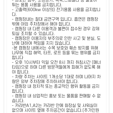
- 과도한 음주, 고성방가, 폭죽,스파클라 등 불꽃이
튀는 용품 사용을 금지합니다.
- 고출력(600kw 이상의) 전기용품 사용을 금지합니
다.
- 캠핑장내는 절대 금연구역 입니다. 흡연은 캠핑장
밖에 야외 주차장에서 해야 합니다.
- 캠핑장 내 다른 이용객과 불편이 접수된 경우 강제
퇴실 조치할 수 있습니다.
- 캠핑장은 이용자의 부주의로 인한 사고 및 분실, 도
난에 대하여 책임을 지지 않습니다.
-본 캠핑장 내에서는 수목 보호와 훼손 방지를 위해
나무에 직접 해먹, 타프, 로프 등을 묶는 행위를 금지
합니다
- 오후 10시부터 익일 오전 8시 까지 취침시간 (매너
타임)으로 하며 다른 방문객들에게 피해가 없도록 해
야 합니다.
- 차량 주차는 사이트 1개소당 1대로 하며 나머지 차
량은 외부 주차장에 주차하셔야 합니다.
- 캠핑장 내 정치적 또는 종교적인 행위 활동을 금지
합니다.
- 캠핑장 내 상업적인 홍보 또는 물품을 판매할 수 없
습니다.
- 카라반A1,A2는 카라반 안에 화장실 및 샤워실이
없으며 사이트 옆에 주차공간이 없습니다.(추가인원