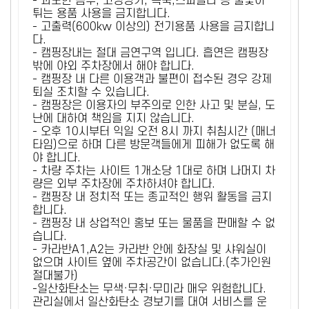
- 과도한 음주, 고성방가, 폭죽,스파클라 등 불꽃이
튀는 용품 사용을 금지합니다.
- 고출력(600kw 이상의) 전기용품 사용을 금지합니
다.
- 캠핑장내는 절대 금연구역 입니다. 흡연은 캠핑장
밖에 야외 주차장에서 해야 합니다.
- 캠핑장 내 다른 이용객과 불편이 접수된 경우 강제
퇴실 조치할 수 있습니다.
- 캠핑장은 이용자의 부주의로 인한 사고 및 분실, 도
난에 대하여 책임을 지지 않습니다.
- 오후 10시부터 익일 오전 8시 까지 취침시간 (매너
타임)으로 하며 다른 방문객들에게 피해가 없도록 해
야 합니다.
- 차량 주차는 사이트 1개소당 1대로 하며 나머지 차
량은 외부 주차장에 주차하셔야 합니다.
- 캠핑장 내 정치적 또는 종교적인 행위 활동을 금지
합니다.
- 캠핑장 내 상업적인 홍보 또는 물품을 판매할 수 없
습니다.
- 카라반A1,A2는 카라반 안에 화장실 및 샤워실이
없으며 사이트 옆에 주차공간이 없습니다.(추가인원
절대불가)
-일산화탄소는 무색·무취·무미라 매우 위험합니다.
관리실에서 일산화탄소 경보기를 대여 서비스를 운