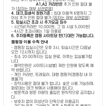
00원 추가 징수)추가인원 2명까지 가능,
A1,A2 카라반은
추가 인원 절대 불
가
(잠자는 여부 상관없음)
4. 데크,파쇄석 정원기준 :
​최대 이용객 6명까지 그
이상 추가 인원 절대 불가
(잠자는 여부 상관없음)
5
. 퇴실시간 초과 시 추가요금 징수
- 시간당(카라반 10,000원, 그 외 시설 5,000원)
- 4시간 초과시에는 1일 이용료
6
. 주차등록은 캠핑 사이트당 한(1)대만 가능합니다.
캠핑장 이용 수칙 안내
- 캠핑장 입실시간은 오후 3시, 퇴실시간은 다음날
오전 12시까지 입니다.
- 최소 20:00까지는 입실 완료, 이후는 입실불가합
니다
- 예약인원은 사이트(시설별) 제한 인원에 맞도록 예
약 바랍니다.
- 개인 카라반, 트레일러, 대형 캠핑카(캠핑장 내 이
용불가)
- 장작사용은 절대 불가 합니다. 숯은 사용 가능하며,
화로대는 데크 밖에서 사용해야 합니다.
- 방문객과 방문 차량의 출입은 원칙적으로 금지합니
다.
- 보호자 없이 미성년자 단독으로 이용금지