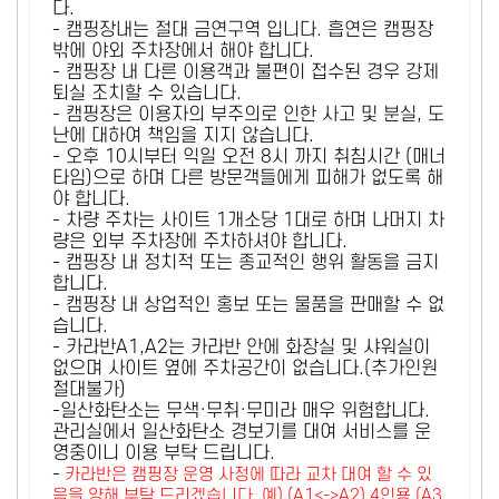
다.
- 캠핑장내는 절대 금연구역 입니다. 흡연은 캠핑장
밖에 야외 주차장에서 해야 합니다.
- 캠핑장 내 다른 이용객과 불편이 접수된 경우 강제
퇴실 조치할 수 있습니다.
- 캠핑장은 이용자의 부주의로 인한 사고 및 분실, 도
난에 대하여 책임을 지지 않습니다.
- 오후 10시부터 익일 오전 8시 까지 취침시간 (매너
타임)으로 하며 다른 방문객들에게 피해가 없도록 해
야 합니다.
- 차량 주차는 사이트 1개소당 1대로 하며 나머지 차
량은 외부 주차장에 주차하셔야 합니다.
- 캠핑장 내 정치적 또는 종교적인 행위 활동을 금지
합니다.
- 캠핑장 내 상업적인 홍보 또는 물품을 판매할 수 없
습니다.
- 카라반A1,A2는 카라반 안에 화장실 및 샤워실이
없으며 사이트 옆에 주차공간이 없습니다.(추가인원
절대불가)
-일산화탄소는 무색·무취·무미라 매우 위험합니다.
관리실에서 일산화탄소 경보기를 대여 서비스를 운
영중이니 이용 부탁 드립니다.
-
카라반은 캠핑장 운영 사정에 따라 교차 대여 할 수 있
음을 양해 부탁 드리겠습니다. 예) (A1<->A2) 4인용 (A3