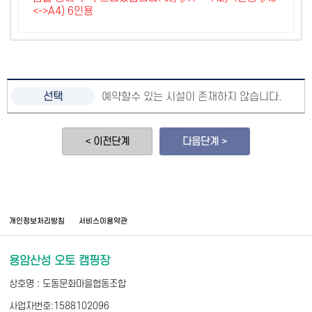
<->A4) 6인용
예약할수 있는 시설이 존재하지 않습니다.
< 이전단계
다음단계 >
개인정보처리방침
서비스이용약관
용암산성 오토 캠핑장
상호명 : 도동문화마을협동조합
사업자번호:1588102096