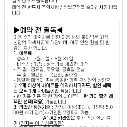
설의 정보가 출력됩니다.
예약 전 반드시 주의사항 / 환불규정을 숙지하시기 바랍
니다.
▶예약 전 필독◀
이용 수칙 미숙지로 인한 이용 상의 불이익은 고객
본인의 귀책사유에 해당하며, 이로 인한 환불 및 변
경은 불가 합니다.
1. 이용료
- 성수기 : 7월 1일 ~ 8월 31일
- 비수기 : 1년중 성수기를 제외한 기간
- 주 말 : 금요일, 토요일, 공휴일 전날
- 주 중 : 월요일 ~ 목요일, 공휴일
- 동일한 예약자 또는 동일한 가족 구성원의 성함으
로
2개 이상의 사이트를 예약하시더라도, 할인 혜택
은 오직 1개 사이트에만 적용
됩니다.
- 한 가족 기준 단 한 개의 사이트에,
한 가지 할인 혜
택만 선택(적용)
가능합니다.
3. 카라반 정원기준 :
만7세 이상(초과 시 1인당 5,0
00원 추가 징수)추가인원 2명까지 가능,
A1,A2 카라반은
추가 인원 절대 불
가
(잠자는 여부 상관없음)