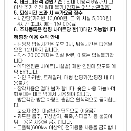
4. 데크,파쇄석 정원기준 :
​최대 이용객 6명까지 그
이상 추가 인원 절대 불가
(잠자는 여부 상관없음)
5
. 퇴실시간 초과 시 추가요금 징수
- 시간당(카라반 10,000원, 그 외 시설 5,000원)
- 4시간 초과시에는 1일 이용료
6
. 주차등록은 캠핑 사이트당 한(1)대만 가능합니다.
캠핑장 이용 수칙 안내
- 캠핑장 입실시간은 오후 3시, 퇴실시간은 다음날
오전 12시까지 입니다.
- 최소 20:00까지는 입실 완료, 이후는 입실불가합
니다
- 예약인원은 사이트(시설별) 제한 인원에 맞도록 예
약 바랍니다.
- 개인 카라반, 트레일러, 대형 캠핑카(캠핑장 내 이
용불가)
- 장작사용은 절대 불가 합니다. 숯은 사용 가능하며,
화로대는 데크 밖에서 사용해야 합니다.
- 방문객과 방문 차량의 출입은 원칙적으로 금지합니
다.
- 보호자 없이 미성년자 단독으로 이용금지
- 과도한 음주, 고성방가, 폭죽,스파클라 등 불꽃이
튀는 용품 사용을 금지합니다.
- 고출력(600kw 이상의) 전기용품 사용을 금지합니