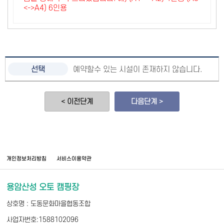
<->A4) 6인용
예약할수 있는 시설이 존재하지 않습니다.
< 이전단계
다음단계 >
개인정보처리방침
서비스이용약관
용암산성 오토 캠핑장
상호명 : 도동문화마을협동조합
사업자번호:1588102096