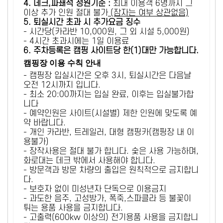
4. 데크,파쇄석 정원기준 :
​최대 이용객 6명까지 그
이상 추가 인원 절대 불가
(잠자는 여부 상관없음)
5
. 퇴실시간 초과 시 추가요금 징수
- 시간당(카라반 10,000원, 그 외 시설 5,000원)
- 4시간 초과시에는 1일 이용료
6
. 주차등록은 캠핑 사이트당 한(1)대만 가능합니다.
캠핑장 이용 수칙 안내
- 캠핑장 입실시간은 오후 3시, 퇴실시간은 다음날
오전 12시까지 입니다.
- 최소 20:00까지는 입실 완료, 이후는 입실불가합
니다
- 예약인원은 사이트(시설별) 제한 인원에 맞도록 예
약 바랍니다.
- 개인 카라반, 트레일러, 대형 캠핑카(캠핑장 내 이
용불가)
- 장작사용은 절대 불가 합니다. 숯은 사용 가능하며,
화로대는 데크 밖에서 사용해야 합니다.
- 방문객과 방문 차량의 출입은 원칙적으로 금지합니
다.
- 보호자 없이 미성년자 단독으로 이용금지
- 과도한 음주, 고성방가, 폭죽,스파클라 등 불꽃이
튀는 용품 사용을 금지합니다.
- 고출력(600kw 이상의) 전기용품 사용을 금지합니