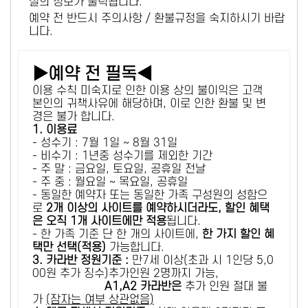
설의 정보가 출력됩니다.
예약 전 반드시 주의사항 / 환불규정을 숙지하시기 바랍
니다.
▶예약 전 필독◀
이용 수칙 미숙지로 인한 이용 상의 불이익은 고객
본인의 귀책사유에 해당하며, 이로 인한 환불 및 변
경은 불가 합니다.
1. 이용료
- 성수기 : 7월 1일 ~ 8월 31일
- 비수기 : 1년중 성수기를 제외한 기간
- 주 말 : 금요일, 토요일, 공휴일 전날
- 주 중 : 월요일 ~ 목요일, 공휴일
- 동일한 예약자 또는 동일한 가족 구성원의 성함으
로
2개 이상의 사이트를 예약하시더라도, 할인 혜택
은 오직 1개 사이트에만 적용
됩니다.
- 한 가족 기준 단 한 개의 사이트에,
한 가지 할인 혜
택만 선택(적용)
가능합니다.
3. 카라반 정원기준 :
만7세 이상(초과 시 1인당 5,0
00원 추가 징수)추가인원 2명까지 가능,
A1,A2 카라반은
추가 인원 절대 불
가
(잠자는 여부 상관없음)