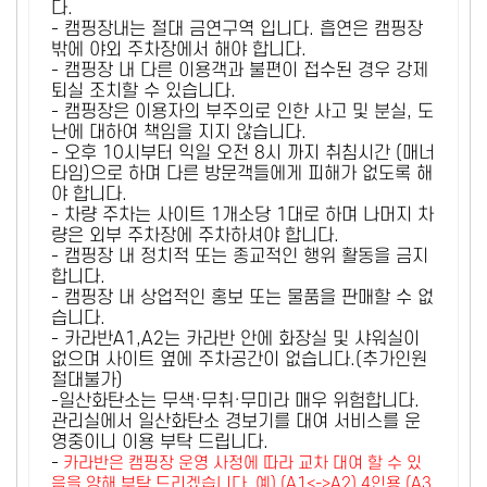
다.
- 캠핑장내는 절대 금연구역 입니다. 흡연은 캠핑장
밖에 야외 주차장에서 해야 합니다.
- 캠핑장 내 다른 이용객과 불편이 접수된 경우 강제
퇴실 조치할 수 있습니다.
- 캠핑장은 이용자의 부주의로 인한 사고 및 분실, 도
난에 대하여 책임을 지지 않습니다.
- 오후 10시부터 익일 오전 8시 까지 취침시간 (매너
타임)으로 하며 다른 방문객들에게 피해가 없도록 해
야 합니다.
- 차량 주차는 사이트 1개소당 1대로 하며 나머지 차
량은 외부 주차장에 주차하셔야 합니다.
- 캠핑장 내 정치적 또는 종교적인 행위 활동을 금지
합니다.
- 캠핑장 내 상업적인 홍보 또는 물품을 판매할 수 없
습니다.
- 카라반A1,A2는 카라반 안에 화장실 및 샤워실이
없으며 사이트 옆에 주차공간이 없습니다.(추가인원
절대불가)
-일산화탄소는 무색·무취·무미라 매우 위험합니다.
관리실에서 일산화탄소 경보기를 대여 서비스를 운
영중이니 이용 부탁 드립니다.
-
카라반은 캠핑장 운영 사정에 따라 교차 대여 할 수 있
음을 양해 부탁 드리겠습니다. 예) (A1<->A2) 4인용 (A3