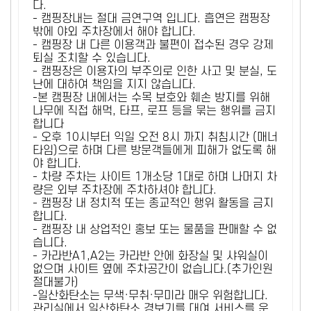
다.
- 캠핑장내는 절대 금연구역 입니다. 흡연은 캠핑장
밖에 야외 주차장에서 해야 합니다.
- 캠핑장 내 다른 이용객과 불편이 접수된 경우 강제
퇴실 조치할 수 있습니다.
- 캠핑장은 이용자의 부주의로 인한 사고 및 분실, 도
난에 대하여 책임을 지지 않습니다.
-본 캠핑장 내에서는 수목 보호와 훼손 방지를 위해
나무에 직접 해먹, 타프, 로프 등을 묶는 행위를 금지
합니다
- 오후 10시부터 익일 오전 8시 까지 취침시간 (매너
타임)으로 하며 다른 방문객들에게 피해가 없도록 해
야 합니다.
- 차량 주차는 사이트 1개소당 1대로 하며 나머지 차
량은 외부 주차장에 주차하셔야 합니다.
- 캠핑장 내 정치적 또는 종교적인 행위 활동을 금지
합니다.
- 캠핑장 내 상업적인 홍보 또는 물품을 판매할 수 없
습니다.
- 카라반A1,A2는 카라반 안에 화장실 및 샤워실이
없으며 사이트 옆에 주차공간이 없습니다.(추가인원
절대불가)
-일산화탄소는 무색·무취·무미라 매우 위험합니다.
관리실에서 일산화탄소 경보기를 대여 서비스를 운