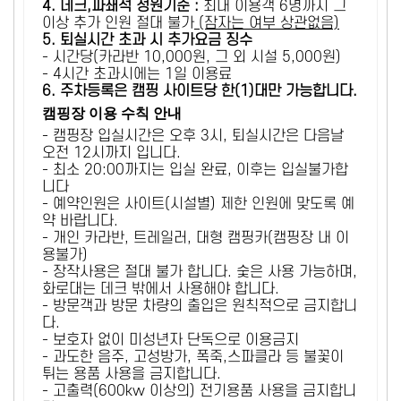
4. 데크,파쇄석 정원기준 :
​최대 이용객 6명까지 그
이상 추가 인원 절대 불가
(잠자는 여부 상관없음)
5
. 퇴실시간 초과 시 추가요금 징수
- 시간당(카라반 10,000원, 그 외 시설 5,000원)
- 4시간 초과시에는 1일 이용료
6
. 주차등록은 캠핑 사이트당 한(1)대만 가능합니다.
캠핑장 이용 수칙 안내
- 캠핑장 입실시간은 오후 3시, 퇴실시간은 다음날
오전 12시까지 입니다.
- 최소 20:00까지는 입실 완료, 이후는 입실불가합
니다
- 예약인원은 사이트(시설별) 제한 인원에 맞도록 예
약 바랍니다.
- 개인 카라반, 트레일러, 대형 캠핑카(캠핑장 내 이
용불가)
- 장작사용은 절대 불가 합니다. 숯은 사용 가능하며,
화로대는 데크 밖에서 사용해야 합니다.
- 방문객과 방문 차량의 출입은 원칙적으로 금지합니
다.
- 보호자 없이 미성년자 단독으로 이용금지
- 과도한 음주, 고성방가, 폭죽,스파클라 등 불꽃이
튀는 용품 사용을 금지합니다.
- 고출력(600kw 이상의) 전기용품 사용을 금지합니