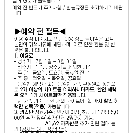
설의 정보가 출력됩니다.
예약 전 반드시 주의사항 / 환불규정을 숙지하시기 바랍
니다.
▶예약 전 필독◀
이용 수칙 미숙지로 인한 이용 상의 불이익은 고객
본인의 귀책사유에 해당하며, 이로 인한 환불 및 변
경은 불가 합니다.
1. 이용료
- 성수기 : 7월 1일 ~ 8월 31일
- 비수기 : 1년중 성수기를 제외한 기간
- 주 말 : 금요일, 토요일, 공휴일 전날
- 주 중 : 월요일 ~ 목요일, 공휴일
- 동일한 예약자 또는 동일한 가족 구성원의 성함으
로
2개 이상의 사이트를 예약하시더라도, 할인 혜택
은 오직 1개 사이트에만 적용
됩니다.
- 한 가족 기준 단 한 개의 사이트에,
한 가지 할인 혜
택만 선택(적용)
가능합니다.
3. 카라반 정원기준 :
만7세 이상(초과 시 1인당 5,0
00원 추가 징수)추가인원 2명까지 가능,
A1,A2 카라반은
추가 인원 절대 불
가
(잠자는 여부 상관없음)