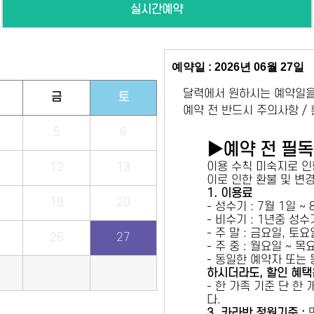
실시간예약
예약일 : 2026년 06월 27일
달력에서 원하시는 예약일을
금
토
예약 전 반드시 주의사항 /
5
6
▶예약 전 필
이용 수칙 미숙지로 인
12
13
이로 인한 환불 및 변
1. 이용료
19
20
- 성수기 : 7월 1일 ~
- 비수기 : 1년중 성
- 주 말 : 금요일, 토
26
27
- 주 중 : 월요일 ~ 
- 동일한 예약자 또는
하시더라도, 할인 혜택
- 한 가족 기준 단 한
다.
3. 카라반 정원기준 :
만