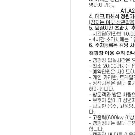
명까지 가능,
A1,A2 
4. 데크,파쇄석 정원기
(잠자는 여부 상관없음
5
. 퇴실시간 초과 시 
- 시간당(카라반 10,00
- 4시간 초과시에는 
6
. 주차등록은 캠핑 사
캠핑장 이용 수칙 안
- 캠핑장 입실시간은 
- 최소 20:00까지는
- 예약인원은 사이트(
- 개인 카라반, 트레일
- 장작사용은 절대 불
해야 합니다.
- 방문객과 방문 차량
- 보호자 없이 미성년
- 과도한 음주, 고성
다.
- 고출력(600kw 이
- 캠핑장내는 절대 금
합니다.