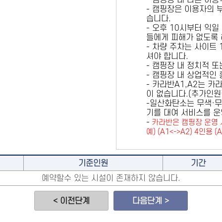
- 캠핑장 내 다른 이
- 캠핑장은 이용자의 
습니다.
- 오후 10시부터 익일
들에게 피해가 없도록 
- 차량 주차는 사이트
셔야 합니다.
- 캠핑장 내 정치적 
- 캠핑장 내 상업적인
- 카라반A1,A2는 
이 없습니다.(추가인
-일산화탄소는 무색·무
기를 대여 서비스를 운
-
카라반은 캠핑장 운영 
예) (A1<->A2) 4인용 (
기준인원
기간
예약할수 있는 시설이 존재하지 않습니다.
< 이전단계
다음단계 >