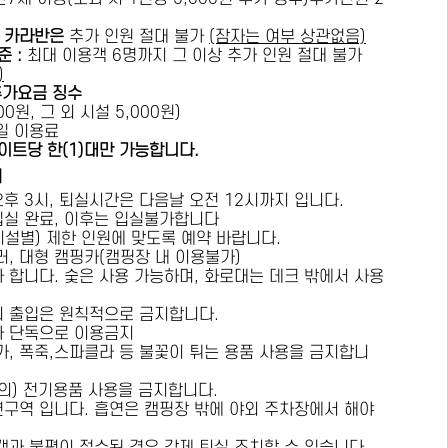
카라반은
추가 인원 절대 불가
(잠자는 여부 상관없음)
준 :
​최대 이용객 6명까지 그 이상 추가 인원 절대 불가
)
추가요금 징수
0원, 그 외 시설 5,000원)
1일 이용료
이트당 한(1)대만 가능합니다.
내
오후 3시, 퇴실시간은 다음날 오전 12시까지 입니다.
 입실 완료, 이후는 입실불가합니다
시설별) 제한 인원에 맞도록 예약 바랍니다.
러, 대형 캠핑카(캠핑장 내 이용불가)
가 합니다. 숯은 사용 가능하며, 화로대는 데크 밖에서 사용
의 출입은 원칙적으로 금지합니다.
자 단독으로 이용금지
방가, 폭죽,스파클라 등 불꽃이 튀는 용품 사용을 금지합니
상의) 전기용품 사용을 금지합니다.
연구역 입니다. 흡연은 캠핑장 밖에 야외 주차장에서 해야