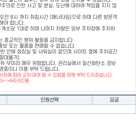
용객과 불편이 접수된 경우 강제 퇴실 조치할 수 있습니다.
부주의로 인한 사고 및 분실, 도난에 대하여 책임을 지지 않
 오전 8시 까지 취침시간 (매너타임)으로 하며 다른 방문객
해야 합니다.
 1개소당 1대로 하며 나머지 차량은 외부 주차장에 주차하
또는 종교적인 행위 활동을 금지합니다.
 홍보 또는 물품을 판매할 수 없습니다.
카라반 안에 화장실 및 샤워실이 없으며 사이트 옆에 주차공간
원절대불가)
취·무미라 매우 위험합니다. 관리실에서 일산화탄소 경보
영중이니 이용 부탁 드립니다.
사정에 따라 교차 대여 할 수 있음을 양해 부탁 드리겠습니다.
A3<->A4) 6인용
인원선택
요금