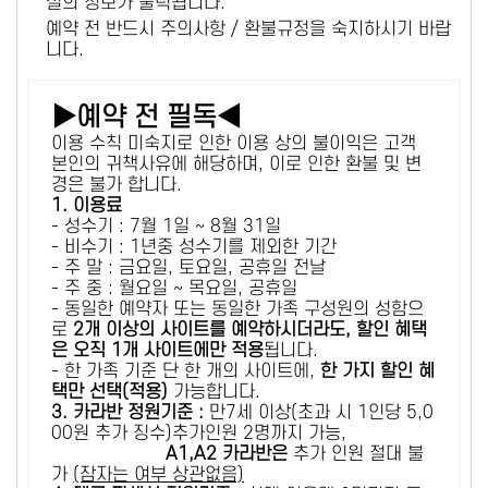
설의 정보가 출력됩니다.
예약 전 반드시 주의사항 / 환불규정을 숙지하시기 바랍
니다.
▶예약 전 필독◀
이용 수칙 미숙지로 인한 이용 상의 불이익은 고객
본인의 귀책사유에 해당하며, 이로 인한 환불 및 변
경은 불가 합니다.
1. 이용료
- 성수기 : 7월 1일 ~ 8월 31일
- 비수기 : 1년중 성수기를 제외한 기간
- 주 말 : 금요일, 토요일, 공휴일 전날
- 주 중 : 월요일 ~ 목요일, 공휴일
- 동일한 예약자 또는 동일한 가족 구성원의 성함으
로
2개 이상의 사이트를 예약하시더라도, 할인 혜택
은 오직 1개 사이트에만 적용
됩니다.
- 한 가족 기준 단 한 개의 사이트에,
한 가지 할인 혜
택만 선택(적용)
가능합니다.
3. 카라반 정원기준 :
만7세 이상(초과 시 1인당 5,0
00원 추가 징수)추가인원 2명까지 가능,
A1,A2 카라반은
추가 인원 절대 불
가
(잠자는 여부 상관없음)