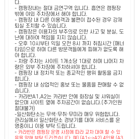
다.
- 캠핑장내는 절대 금연구역 입니다. 흡연은 캠핑장
밖에 야외 주차장에서 해야 합니다.
- 캠핑장 내 다른 이용객과 불편이 접수된 경우 강제
퇴실 조치할 수 있습니다.
- 캠핑장은 이용자의 부주의로 인한 사고 및 분실, 도
난에 대하여 책임을 지지 않습니다.
- 오후 10시부터 익일 오전 8시 까지 취침시간 (매너
타임)으로 하며 다른 방문객들에게 피해가 없도록 해
야 합니다.
- 차량 주차는 사이트 1개소당 1대로 하며 나머지 차
량은 외부 주차장에 주차하셔야 합니다.
- 캠핑장 내 정치적 또는 종교적인 행위 활동을 금지
합니다.
- 캠핑장 내 상업적인 홍보 또는 물품을 판매할 수 없
습니다.
- 카라반A1,A2는 카라반 안에 화장실 및 샤워실이
없으며 사이트 옆에 주차공간이 없습니다.(추가인원
절대불가)
-일산화탄소는 무색·무취·무미라 매우 위험합니다.
관리실에서 일산화탄소 경보기를 대여 서비스를 운
영중이니 이용 부탁 드립니다.
-
카라반은 캠핑장 운영 사정에 따라 교차 대여 할 수 있
음을 양해 부탁 드리겠습니다. 예) (A1<->A2) 4인용 (A3