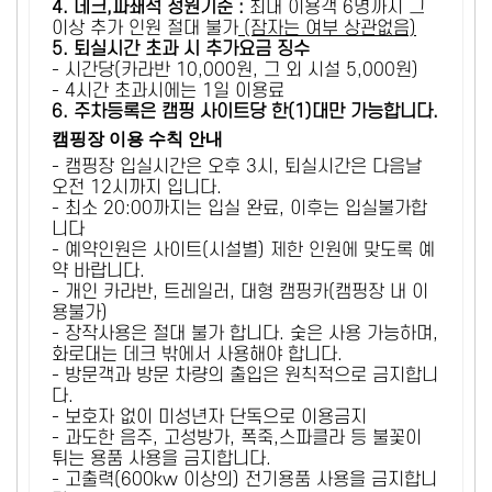
4. 데크,파쇄석 정원기준 :
​최대 이용객 6명까지 그
이상 추가 인원 절대 불가
(잠자는 여부 상관없음)
5
. 퇴실시간 초과 시 추가요금 징수
- 시간당(카라반 10,000원, 그 외 시설 5,000원)
- 4시간 초과시에는 1일 이용료
6
. 주차등록은 캠핑 사이트당 한(1)대만 가능합니다.
캠핑장 이용 수칙 안내
- 캠핑장 입실시간은 오후 3시, 퇴실시간은 다음날
오전 12시까지 입니다.
- 최소 20:00까지는 입실 완료, 이후는 입실불가합
니다
- 예약인원은 사이트(시설별) 제한 인원에 맞도록 예
약 바랍니다.
- 개인 카라반, 트레일러, 대형 캠핑카(캠핑장 내 이
용불가)
- 장작사용은 절대 불가 합니다. 숯은 사용 가능하며,
화로대는 데크 밖에서 사용해야 합니다.
- 방문객과 방문 차량의 출입은 원칙적으로 금지합니
다.
- 보호자 없이 미성년자 단독으로 이용금지
- 과도한 음주, 고성방가, 폭죽,스파클라 등 불꽃이
튀는 용품 사용을 금지합니다.
- 고출력(600kw 이상의) 전기용품 사용을 금지합니