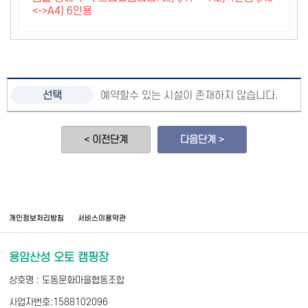
<->A4) 6인용
예약할수 있는 시설이 존재하지 않습니다.
< 이전단계
다음단계 >
개인정보처리방침
서비스이용약관
용암산성 오토 캠핑장
상호명 : 도동문화마을협동조합
사업자번호:1588102096