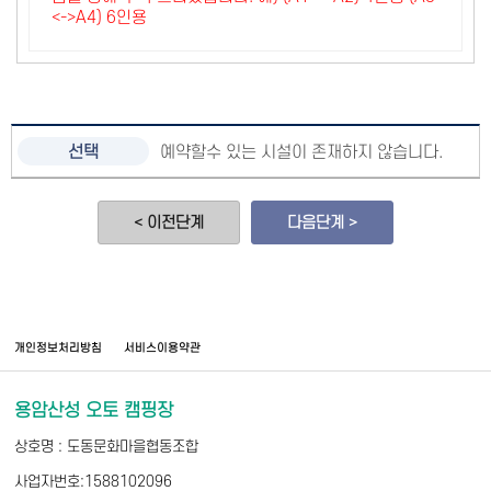
<->A4) 6인용
예약할수 있는 시설이 존재하지 않습니다.
< 이전단계
다음단계 >
개인정보처리방침
서비스이용약관
용암산성 오토 캠핑장
상호명 : 도동문화마을협동조합
사업자번호:1588102096