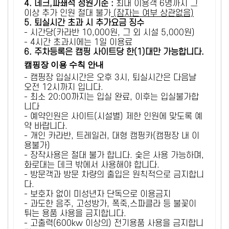
4. 데크,파쇄석 정원기준 :
​최대 이용객 6명까지 그
이상 추가 인원 절대 불가
(잠자는 여부 상관없음)
5
. 퇴실시간 초과 시 추가요금 징수
- 시간당(카라반 10,000원, 그 외 시설 5,000원)
- 4시간 초과시에는 1일 이용료
6
. 주차등록은 캠핑 사이트당 한(1)대만 가능합니다.
캠핑장 이용 수칙 안내
- 캠핑장 입실시간은 오후 3시, 퇴실시간은 다음날
오전 12시까지 입니다.
- 최소 20:00까지는 입실 완료, 이후는 입실불가합
니다
- 예약인원은 사이트(시설별) 제한 인원에 맞도록 예
약 바랍니다.
- 개인 카라반, 트레일러, 대형 캠핑카(캠핑장 내 이
용불가)
- 장작사용은 절대 불가 합니다. 숯은 사용 가능하며,
화로대는 데크 밖에서 사용해야 합니다.
- 방문객과 방문 차량의 출입은 원칙적으로 금지합니
다.
- 보호자 없이 미성년자 단독으로 이용금지
- 과도한 음주, 고성방가, 폭죽,스파클라 등 불꽃이
튀는 용품 사용을 금지합니다.
- 고출력(600kw 이상의) 전기용품 사용을 금지합니