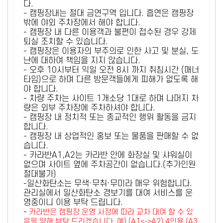
다.
- 캠핑장내는 절대 금연구역 입니다. 흡연은 캠핑장
밖에 야외 주차장에서 해야 합니다.
- 캠핑장 내 다른 이용객과 불편이 접수된 경우 강제
퇴실 조치할 수 있습니다.
- 캠핑장은 이용자의 부주의로 인한 사고 및 분실, 도
난에 대하여 책임을 지지 않습니다.
- 오후 10시부터 익일 오전 8시 까지 취침시간 (매너
타임)으로 하며 다른 방문객들에게 피해가 없도록 해
야 합니다.
- 차량 주차는 사이트 1개소당 1대로 하며 나머지 차
량은 외부 주차장에 주차하셔야 합니다.
- 캠핑장 내 정치적 또는 종교적인 행위 활동을 금지
합니다.
- 캠핑장 내 상업적인 홍보 또는 물품을 판매할 수 없
습니다.
- 카라반A1,A2는 카라반 안에 화장실 및 샤워실이
없으며 사이트 옆에 주차공간이 없습니다.(추가인원
절대불가)
-일산화탄소는 무색·무취·무미라 매우 위험합니다.
관리실에서 일산화탄소 경보기를 대여 서비스를 운
영중이니 이용 부탁 드립니다.
-
카라반은 캠핑장 운영 사정에 따라 교차 대여 할 수 있
음을 양해 부탁 드리겠습니다. 예) (A1<->A2) 4인용 (A3