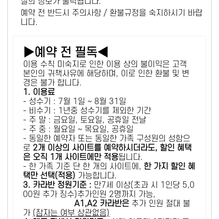
설의 정보가 출력됩니다.
예약 전 반드시 주의사항 / 환불규정을 숙지하시기 바랍
니다.
▶예약 전 필독◀
이용 수칙 미숙지로 인한 이용 상의 불이익은 고객
본인의 귀책사유에 해당하며, 이로 인한 환불 및 변
경은 불가 합니다.
1. 이용료
- 성수기 : 7월 1일 ~ 8월 31일
- 비수기 : 1년중 성수기를 제외한 기간
- 주 말 : 금요일, 토요일, 공휴일 전날
- 주 중 : 월요일 ~ 목요일, 공휴일
- 동일한 예약자 또는 동일한 가족 구성원의 성함으
로
2개 이상의 사이트를 예약하시더라도, 할인 혜택
은 오직 1개 사이트에만 적용
됩니다.
- 한 가족 기준 단 한 개의 사이트에,
한 가지 할인 혜
택만 선택(적용)
가능합니다.
3. 카라반 정원기준 :
만7세 이상(초과 시 1인당 5,0
00원 추가 징수)추가인원 2명까지 가능,
A1,A2 카라반은
추가 인원 절대 불
가
(잠자는 여부 상관없음)