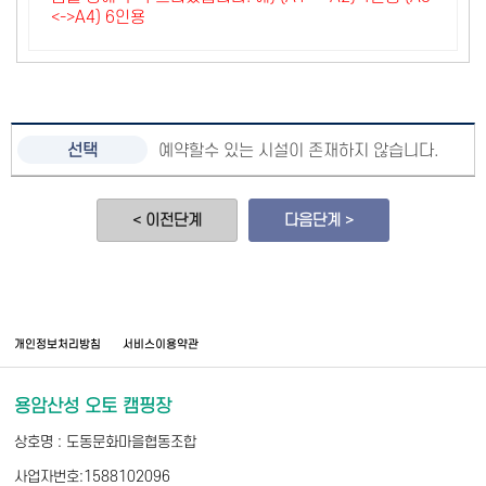
<->A4) 6인용
예약할수 있는 시설이 존재하지 않습니다.
< 이전단계
다음단계 >
개인정보처리방침
서비스이용약관
용암산성 오토 캠핑장
상호명 : 도동문화마을협동조합
사업자번호:1588102096