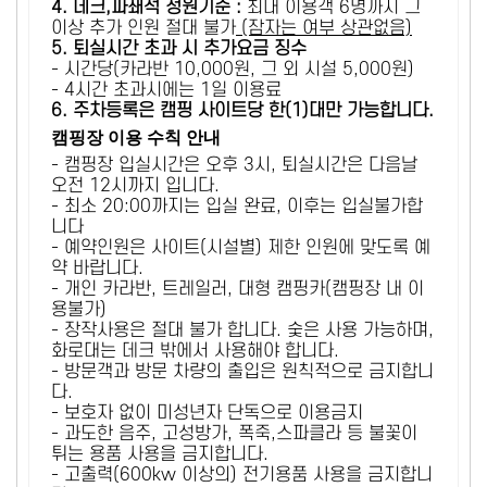
4. 데크,파쇄석 정원기준 :
​최대 이용객 6명까지 그
이상 추가 인원 절대 불가
(잠자는 여부 상관없음)
5
. 퇴실시간 초과 시 추가요금 징수
- 시간당(카라반 10,000원, 그 외 시설 5,000원)
- 4시간 초과시에는 1일 이용료
6
. 주차등록은 캠핑 사이트당 한(1)대만 가능합니다.
캠핑장 이용 수칙 안내
- 캠핑장 입실시간은 오후 3시, 퇴실시간은 다음날
오전 12시까지 입니다.
- 최소 20:00까지는 입실 완료, 이후는 입실불가합
니다
- 예약인원은 사이트(시설별) 제한 인원에 맞도록 예
약 바랍니다.
- 개인 카라반, 트레일러, 대형 캠핑카(캠핑장 내 이
용불가)
- 장작사용은 절대 불가 합니다. 숯은 사용 가능하며,
화로대는 데크 밖에서 사용해야 합니다.
- 방문객과 방문 차량의 출입은 원칙적으로 금지합니
다.
- 보호자 없이 미성년자 단독으로 이용금지
- 과도한 음주, 고성방가, 폭죽,스파클라 등 불꽃이
튀는 용품 사용을 금지합니다.
- 고출력(600kw 이상의) 전기용품 사용을 금지합니