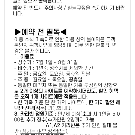
설의 정보가 출력됩니다.
예약 전 반드시 주의사항 / 환불규정을 숙지하시기 바랍
니다.
▶예약 전 필독◀
이용 수칙 미숙지로 인한 이용 상의 불이익은 고객
본인의 귀책사유에 해당하며, 이로 인한 환불 및 변
경은 불가 합니다.
1. 이용료
- 성수기 : 7월 1일 ~ 8월 31일
- 비수기 : 1년중 성수기를 제외한 기간
- 주 말 : 금요일, 토요일, 공휴일 전날
- 주 중 : 월요일 ~ 목요일, 공휴일
- 동일한 예약자 또는 동일한 가족 구성원의 성함으
로
2개 이상의 사이트를 예약하시더라도, 할인 혜택
은 오직 1개 사이트에만 적용
됩니다.
- 한 가족 기준 단 한 개의 사이트에,
한 가지 할인 혜
택만 선택(적용)
가능합니다.
3. 카라반 정원기준 :
만7세 이상(초과 시 1인당 5,0
00원 추가 징수)추가인원 2명까지 가능,
A1,A2 카라반은
추가 인원 절대 불
가
(잠자는 여부 상관없음)