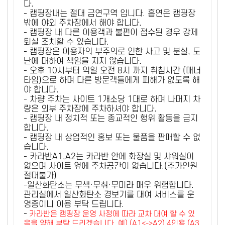
다.
- 캠핑장내는 절대 금연구역 입니다. 흡연은 캠핑장
밖에 야외 주차장에서 해야 합니다.
- 캠핑장 내 다른 이용객과 불편이 접수된 경우 강제
퇴실 조치할 수 있습니다.
- 캠핑장은 이용자의 부주의로 인한 사고 및 분실, 도
난에 대하여 책임을 지지 않습니다.
- 오후 10시부터 익일 오전 8시 까지 취침시간 (매너
타임)으로 하며 다른 방문객들에게 피해가 없도록 해
야 합니다.
- 차량 주차는 사이트 1개소당 1대로 하며 나머지 차
량은 외부 주차장에 주차하셔야 합니다.
- 캠핑장 내 정치적 또는 종교적인 행위 활동을 금지
합니다.
- 캠핑장 내 상업적인 홍보 또는 물품을 판매할 수 없
습니다.
- 카라반A1,A2는 카라반 안에 화장실 및 샤워실이
없으며 사이트 옆에 주차공간이 없습니다.(추가인원
절대불가)
-일산화탄소는 무색·무취·무미라 매우 위험합니다.
관리실에서 일산화탄소 경보기를 대여 서비스를 운
영중이니 이용 부탁 드립니다.
-
카라반은 캠핑장 운영 사정에 따라 교차 대여 할 수 있
음을 양해 부탁 드리겠습니다. 예) (A1<->A2) 4인용 (A3