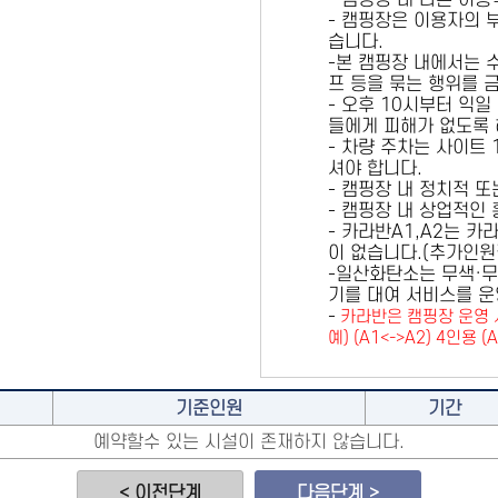
- 캠핑장 내 다른 이
- 캠핑장은 이용자의 
습니다.
-본 캠핑장 내에서는 
프 등을 묶는 행위를 
- 오후 10시부터 익일
들에게 피해가 없도록 
- 차량 주차는 사이트
셔야 합니다.
- 캠핑장 내 정치적 
- 캠핑장 내 상업적인
- 카라반A1,A2는 
이 없습니다.(추가인
-일산화탄소는 무색·무
기를 대여 서비스를 운
-
카라반은 캠핑장 운영 
예) (A1<->A2) 4인용 (
기준인원
기간
예약할수 있는 시설이 존재하지 않습니다.
< 이전단계
다음단계 >