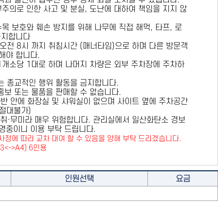
용객과 불편이 접수된 경우 강제 퇴실 조치할 수 있습니다.
부주의로 인한 사고 및 분실, 도난에 대하여 책임을 지지 않
수목 보호와 훼손 방지를 위해
나무에 직접 해먹, 타프, 로
금지
합니다
 오전 8시 까지 취침시간 (매너타임)으로 하며 다른 방문객
해야 합니다.
 1개소당 1대로 하며 나머지 차량은 외부 주차장에 주차하
또는 종교적인 행위 활동을 금지합니다.
 홍보 또는 물품을 판매할 수 없습니다.
카라반 안에 화장실 및 샤워실이 없으며 사이트 옆에 주차공간
원절대불가)
취·무미라 매우 위험합니다. 관리실에서 일산화탄소 경보
영중이니 이용 부탁 드립니다.
사정에 따라 교차 대여 할 수 있음을 양해 부탁 드리겠습니다.
A3<->A4) 6인용
인원선택
요금