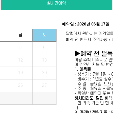
실시간예약
예약일 : 2026년 06월 17일
달력에서 원하시는 예약일을
금
토
예약 전 반드시 주의사항 /
5
6
▶예약 전 필
이용 수칙 미숙지로 인
12
13
이로 인한 환불 및 변
1. 이용료
19
20
- 성수기 : 7월 1일 ~
- 비수기 : 1년중 성
- 주 말 : 금요일, 토
26
27
- 주 중 : 월요일 ~ 
- 동일한 예약자 또는
하시더라도, 할인 혜택
- 한 가족 기준 단 한
다.
3. 카라반 정원기준 :
만