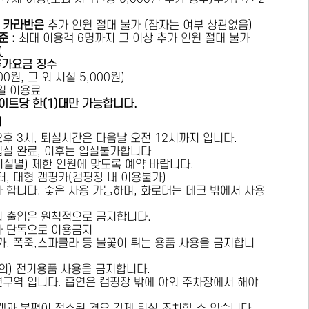
카라반은
추가 인원 절대 불가
(잠자는 여부 상관없음)
준 :
​최대 이용객 6명까지 그 이상 추가 인원 절대 불가
)
추가요금 징수
0원, 그 외 시설 5,000원)
1일 이용료
이트당 한(1)대만 가능합니다.
내
오후 3시, 퇴실시간은 다음날 오전 12시까지 입니다.
 입실 완료, 이후는 입실불가합니다
시설별) 제한 인원에 맞도록 예약 바랍니다.
러, 대형 캠핑카(캠핑장 내 이용불가)
가 합니다. 숯은 사용 가능하며, 화로대는 데크 밖에서 사용
의 출입은 원칙적으로 금지합니다.
자 단독으로 이용금지
방가, 폭죽,스파클라 등 불꽃이 튀는 용품 사용을 금지합니
상의) 전기용품 사용을 금지합니다.
연구역 입니다. 흡연은 캠핑장 밖에 야외 주차장에서 해야