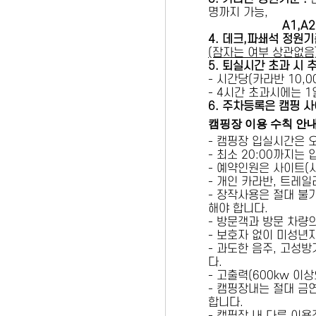
명까지 가능,
A1,A2 
4. 데크,파쇄석 정원기
(잠자는 여부 상관없음
5
. 퇴실시간 초과 시 
- 시간당(카라반 10,00
- 4시간 초과시에는 
6
. 주차등록은 캠핑 사
캠핑장 이용 수칙 안
- 캠핑장 입실시간은 
- 최소 20:00까지는
- 예약인원은 사이트(
- 개인 카라반, 트레일
- 장작사용은 절대 불
해야 합니다.
- 방문객과 방문 차량
- 보호자 없이 미성년
- 과도한 음주, 고성
다.
- 고출력(600kw 이
- 캠핑장내는 절대 금
합니다.