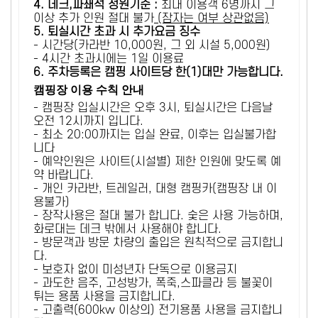
4. 데크,파쇄석 정원기준 :
​최대 이용객 6명까지 그
이상 추가 인원 절대 불가
(잠자는 여부 상관없음)
5
. 퇴실시간 초과 시 추가요금 징수
- 시간당(카라반 10,000원, 그 외 시설 5,000원)
- 4시간 초과시에는 1일 이용료
6
. 주차등록은 캠핑 사이트당 한(1)대만 가능합니다.
캠핑장 이용 수칙 안내
- 캠핑장 입실시간은 오후 3시, 퇴실시간은 다음날
오전 12시까지 입니다.
- 최소 20:00까지는 입실 완료, 이후는 입실불가합
니다
- 예약인원은 사이트(시설별) 제한 인원에 맞도록 예
약 바랍니다.
- 개인 카라반, 트레일러, 대형 캠핑카(캠핑장 내 이
용불가)
- 장작사용은 절대 불가 합니다. 숯은 사용 가능하며,
화로대는 데크 밖에서 사용해야 합니다.
- 방문객과 방문 차량의 출입은 원칙적으로 금지합니
다.
- 보호자 없이 미성년자 단독으로 이용금지
- 과도한 음주, 고성방가, 폭죽,스파클라 등 불꽃이
튀는 용품 사용을 금지합니다.
- 고출력(600kw 이상의) 전기용품 사용을 금지합니