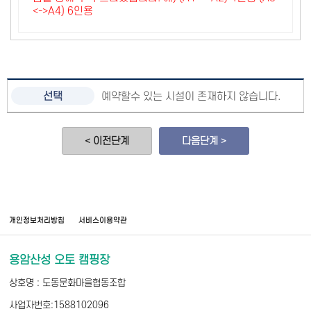
<->A4) 6인용
예약할수 있는 시설이 존재하지 않습니다.
< 이전단계
다음단계 >
개인정보처리방침
서비스이용약관
용암산성 오토 캠핑장
상호명 : 도동문화마을협동조합
사업자번호:1588102096