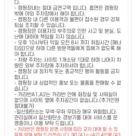
다.
- 캠핑장내는 절대 금연구역 입니다. 흡연은 캠핑장
밖에 야외 주차장에서 해야 합니다.
- 캠핑장 내 다른 이용객과 불편이 접수된 경우 강제
퇴실 조치할 수 있습니다.
- 캠핑장은 이용자의 부주의로 인한 사고 및 분실, 도
난에 대하여 책임을 지지 않습니다.
- 오후 10시부터 익일 오전 8시 까지 취침시간 (매너
타임)으로 하며 다른 방문객들에게 피해가 없도록 해
야 합니다.
- 차량 주차는 사이트 1개소당 1대로 하며 나머지 차
량은 외부 주차장에 주차하셔야 합니다.
- 캠핑장 내 정치적 또는 종교적인 행위 활동을 금지
합니다.
- 캠핑장 내 상업적인 홍보 또는 물품을 판매할 수 없
습니다.
- 카라반A1,A2는 카라반 안에 화장실 및 샤워실이
없으며 사이트 옆에 주차공간이 없습니다.(추가인원
절대불가)
-일산화탄소는 무색·무취·무미라 매우 위험합니다.
관리실에서 일산화탄소 경보기를 대여 서비스를 운
영중이니 이용 부탁 드립니다.
-
카라반은 캠핑장 운영 사정에 따라 교차 대여 할 수 있
음을 양해 부탁 드리겠습니다. 예) (A1<->A2) 4인용 (A3