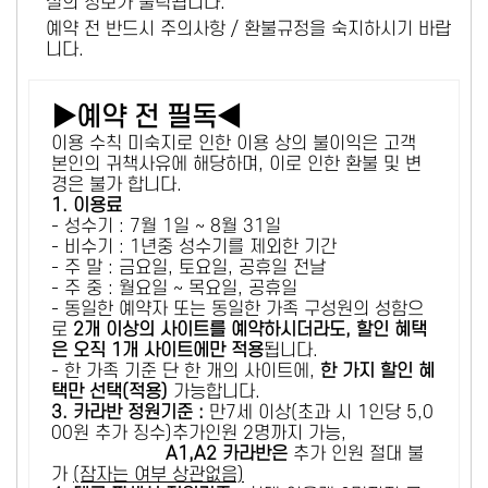
설의 정보가 출력됩니다.
예약 전 반드시 주의사항 / 환불규정을 숙지하시기 바랍
니다.
▶예약 전 필독◀
이용 수칙 미숙지로 인한 이용 상의 불이익은 고객
본인의 귀책사유에 해당하며, 이로 인한 환불 및 변
경은 불가 합니다.
1. 이용료
- 성수기 : 7월 1일 ~ 8월 31일
- 비수기 : 1년중 성수기를 제외한 기간
- 주 말 : 금요일, 토요일, 공휴일 전날
- 주 중 : 월요일 ~ 목요일, 공휴일
- 동일한 예약자 또는 동일한 가족 구성원의 성함으
로
2개 이상의 사이트를 예약하시더라도, 할인 혜택
은 오직 1개 사이트에만 적용
됩니다.
- 한 가족 기준 단 한 개의 사이트에,
한 가지 할인 혜
택만 선택(적용)
가능합니다.
3. 카라반 정원기준 :
만7세 이상(초과 시 1인당 5,0
00원 추가 징수)추가인원 2명까지 가능,
A1,A2 카라반은
추가 인원 절대 불
가
(잠자는 여부 상관없음)