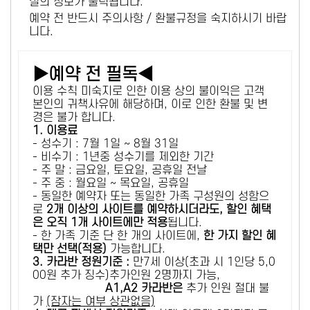
설의 정보가 출력됩니다.
예약 전 반드시 주의사항 / 환불규정을 숙지하시기 바랍
니다.
▶예약 전 필독◀
이용 수칙 미숙지로 인한 이용 상의 불이익은 고객
본인의 귀책사유에 해당하며, 이로 인한 환불 및 변
경은 불가 합니다.
1. 이용료
- 성수기 : 7월 1일 ~ 8월 31일
- 비수기 : 1년중 성수기를 제외한 기간
- 주 말 : 금요일, 토요일, 공휴일 전날
- 주 중 : 월요일 ~ 목요일, 공휴일
- 동일한 예약자 또는 동일한 가족 구성원의 성함으
로
2개 이상의 사이트를 예약하시더라도, 할인 혜택
은 오직 1개 사이트에만 적용
됩니다.
- 한 가족 기준 단 한 개의 사이트에,
한 가지 할인 혜
택만 선택(적용)
가능합니다.
3. 카라반 정원기준 :
만7세 이상(초과 시 1인당 5,0
00원 추가 징수)추가인원 2명까지 가능,
A1,A2 카라반은
추가 인원 절대 불
가
(잠자는 여부 상관없음)