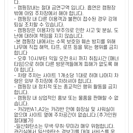
다.
- 캠핑장내는 절대 금연구역 입니다. 흡연은 캠핑장
밖에 야외 주차장에서 해야 합니다.
- 캠핑장 내 다른 이용객과 불편이 접수된 경우 강제
퇴실 조치할 수 있습니다.
- 캠핑장은 이용자의 부주의로 인한 사고 및 분실, 도
난에 대하여 책임을 지지 않습니다.
-본 캠핑장 내에서는 수목 보호와 훼손 방지를 위해
나무에 직접 해먹, 타프, 로프 등을 묶는 행위를 금지
합니다
- 오후 10시부터 익일 오전 8시 까지 취침시간 (매너
타임)으로 하며 다른 방문객들에게 피해가 없도록 해
야 합니다.
- 차량 주차는 사이트 1개소당 1대로 하며 나머지 차
량은 외부 주차장에 주차하셔야 합니다.
- 캠핑장 내 정치적 또는 종교적인 행위 활동을 금지
합니다.
- 캠핑장 내 상업적인 홍보 또는 물품을 판매할 수 없
습니다.
- 카라반A1,A2는 카라반 안에 화장실 및 샤워실이
없으며 사이트 옆에 주차공간이 없습니다.(추가인원
절대불가)
-일산화탄소는 무색·무취·무미라 매우 위험합니다.
관리실에서 일산화탄소 경보기를 대여 서비스를 운