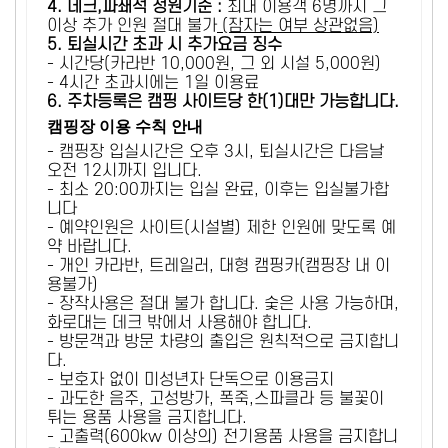
4. 데크,파쇄석 정원기준 :
​최대 이용객 6명까지 그
이상 추가 인원 절대 불가
(잠자는 여부 상관없음)
5
. 퇴실시간 초과 시 추가요금 징수
- 시간당(카라반 10,000원, 그 외 시설 5,000원)
- 4시간 초과시에는 1일 이용료
6
. 주차등록은 캠핑 사이트당 한(1)대만 가능합니다.
캠핑장 이용 수칙 안내
- 캠핑장 입실시간은 오후 3시, 퇴실시간은 다음날
오전 12시까지 입니다.
- 최소 20:00까지는 입실 완료, 이후는 입실불가합
니다
- 예약인원은 사이트(시설별) 제한 인원에 맞도록 예
약 바랍니다.
- 개인 카라반, 트레일러, 대형 캠핑카(캠핑장 내 이
용불가)
- 장작사용은 절대 불가 합니다. 숯은 사용 가능하며,
화로대는 데크 밖에서 사용해야 합니다.
- 방문객과 방문 차량의 출입은 원칙적으로 금지합니
다.
- 보호자 없이 미성년자 단독으로 이용금지
- 과도한 음주, 고성방가, 폭죽,스파클라 등 불꽃이
튀는 용품 사용을 금지합니다.
- 고출력(600kw 이상의) 전기용품 사용을 금지합니