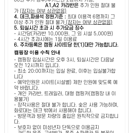
00원 추가 징수)추가인원 2명까지 가능,
A1,A2 카라반은
추가 인원 절대 불
가
(잠자는 여부 상관없음)
4. 데크,파쇄석 정원기준 :
​최대 이용객 6명까지 그
이상 추가 인원 절대 불가
(잠자는 여부 상관없음)
5
. 퇴실시간 초과 시 추가요금 징수
- 시간당(카라반 10,000원, 그 외 시설 5,000원)
- 4시간 초과시에는 1일 이용료
6
. 주차등록은 캠핑 사이트당 한(1)대만 가능합니다.
캠핑장 이용 수칙 안내
- 캠핑장 입실시간은 오후 3시, 퇴실시간은 다음날
오전 12시까지 입니다.
- 최소 20:00까지는 입실 완료, 이후는 입실불가합
니다
- 예약인원은 사이트(시설별) 제한 인원에 맞도록 예
약 바랍니다.
- 개인 카라반, 트레일러, 대형 캠핑카(캠핑장 내 이
용불가)
- 장작사용은 절대 불가 합니다. 숯은 사용 가능하며,
화로대는 데크 밖에서 사용해야 합니다.
- 방문객과 방문 차량의 출입은 원칙적으로 금지합니
다.
- 보호자 없이 미성년자 단독으로 이용금지