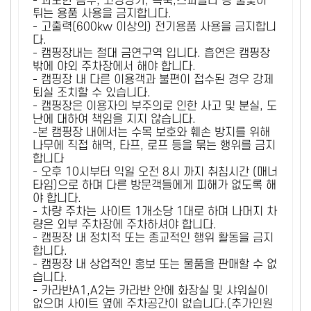
- 과도한 음주, 고성방가, 폭죽,스파클라 등 불꽃이
튀는 용품 사용을 금지합니다.
- 고출력(600kw 이상의) 전기용품 사용을 금지합니
다.
- 캠핑장내는 절대 금연구역 입니다. 흡연은 캠핑장
밖에 야외 주차장에서 해야 합니다.
- 캠핑장 내 다른 이용객과 불편이 접수된 경우 강제
퇴실 조치할 수 있습니다.
- 캠핑장은 이용자의 부주의로 인한 사고 및 분실, 도
난에 대하여 책임을 지지 않습니다.
-본 캠핑장 내에서는 수목 보호와 훼손 방지를 위해
나무에 직접 해먹, 타프, 로프 등을 묶는 행위를 금지
합니다
- 오후 10시부터 익일 오전 8시 까지 취침시간 (매너
타임)으로 하며 다른 방문객들에게 피해가 없도록 해
야 합니다.
- 차량 주차는 사이트 1개소당 1대로 하며 나머지 차
량은 외부 주차장에 주차하셔야 합니다.
- 캠핑장 내 정치적 또는 종교적인 행위 활동을 금지
합니다.
- 캠핑장 내 상업적인 홍보 또는 물품을 판매할 수 없
습니다.
- 카라반A1,A2는 카라반 안에 화장실 및 샤워실이
없으며 사이트 옆에 주차공간이 없습니다.(추가인원