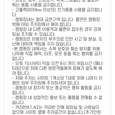
- 과도한 음주, 고성방가, 폭죽,스파클라 등 불꽃이
튀는 용품 사용을 금지합니다.
- 고출력(600kw 이상의) 전기용품 사용을 금지합니
다.
- 캠핑장내는 절대 금연구역 입니다. 흡연은 캠핑장
밖에 야외 주차장에서 해야 합니다.
- 캠핑장 내 다른 이용객과 불편이 접수된 경우 강제
퇴실 조치할 수 있습니다.
- 캠핑장은 이용자의 부주의로 인한 사고 및 분실, 도
난에 대하여 책임을 지지 않습니다.
-본 캠핑장 내에서는 수목 보호와 훼손 방지를 위해
나무에 직접 해먹, 타프, 로프 등을 묶는 행위를 금지
합니다
- 오후 10시부터 익일 오전 8시 까지 취침시간 (매너
타임)으로 하며 다른 방문객들에게 피해가 없도록 해
야 합니다.
- 차량 주차는 사이트 1개소당 1대로 하며 나머지 차
량은 외부 주차장에 주차하셔야 합니다.
- 캠핑장 내 정치적 또는 종교적인 행위 활동을 금지
합니다.
- 캠핑장 내 상업적인 홍보 또는 물품을 판매할 수 없
습니다.
- 카라반A1,A2는 카라반 안에 화장실 및 샤워실이
없으며 사이트 옆에 주차공간이 없습니다.(추가인원