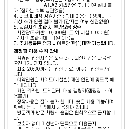
00원 추가 징수)추가인원 2명까지 가능,
A1,A2 카라반은
추가 인원 절대 불
가
(잠자는 여부 상관없음)
4. 데크,파쇄석 정원기준 :
​최대 이용객 6명까지 그
이상 추가 인원 절대 불가
(잠자는 여부 상관없음)
5
. 퇴실시간 초과 시 추가요금 징수
- 시간당(카라반 10,000원, 그 외 시설 5,000원)
- 4시간 초과시에는 1일 이용료
6
. 주차등록은 캠핑 사이트당 한(1)대만 가능합니다.
캠핑장 이용 수칙 안내
- 캠핑장 입실시간은 오후 3시, 퇴실시간은 다음날
오전 12시까지 입니다.
- 최소 20:00까지는 입실 완료, 이후는 입실불가합
니다
- 예약인원은 사이트(시설별) 제한 인원에 맞도록 예
약 바랍니다.
- 개인 카라반, 트레일러, 대형 캠핑카(캠핑장 내 이
용불가)
- 장작사용은 절대 불가 합니다. 숯은 사용 가능하며,
화로대는 데크 밖에서 사용해야 합니다.
- 방문객과 방문 차량의 출입은 원칙적으로 금지합니
다.
- 보호자 없이 미성년자 단독으로 이용금지