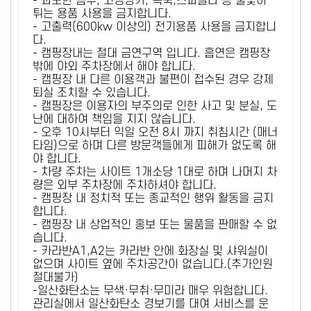
- 과도한 음주, 고성방가, 폭죽,스파클라 등 불꽃이
튀는 용품 사용을 금지합니다.
- 고출력(600kw 이상의) 전기용품 사용을 금지합니
다.
- 캠핑장내는 절대 금연구역 입니다. 흡연은 캠핑장
밖에 야외 주차장에서 해야 합니다.
- 캠핑장 내 다른 이용객과 불편이 접수된 경우 강제
퇴실 조치할 수 있습니다.
- 캠핑장은 이용자의 부주의로 인한 사고 및 분실, 도
난에 대하여 책임을 지지 않습니다.
- 오후 10시부터 익일 오전 8시 까지 취침시간 (매너
타임)으로 하며 다른 방문객들에게 피해가 없도록 해
야 합니다.
- 차량 주차는 사이트 1개소당 1대로 하며 나머지 차
량은 외부 주차장에 주차하셔야 합니다.
- 캠핑장 내 정치적 또는 종교적인 행위 활동을 금지
합니다.
- 캠핑장 내 상업적인 홍보 또는 물품을 판매할 수 없
습니다.
- 카라반A1,A2는 카라반 안에 화장실 및 샤워실이
없으며 사이트 옆에 주차공간이 없습니다.(추가인원
절대불가)
-일산화탄소는 무색·무취·무미라 매우 위험합니다.
관리실에서 일산화탄소 경보기를 대여 서비스를 운