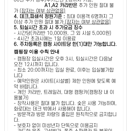
00원 추가 징수)추가인원 2명까지 가능,
A1,A2 카라반은
추가 인원 절대 불
가
(잠자는 여부 상관없음)
4. 데크,파쇄석 정원기준 :
​최대 이용객 6명까지 그
이상 추가 인원 절대 불가
(잠자는 여부 상관없음)
5
. 퇴실시간 초과 시 추가요금 징수
- 시간당(카라반 10,000원, 그 외 시설 5,000원)
- 4시간 초과시에는 1일 이용료
6
. 주차등록은 캠핑 사이트당 한(1)대만 가능합니다.
캠핑장 이용 수칙 안내
- 캠핑장 입실시간은 오후 3시, 퇴실시간은 다음날
오전 12시까지 입니다.
- 최소 20:00까지는 입실 완료, 이후는 입실불가합
니다
- 예약인원은 사이트(시설별) 제한 인원에 맞도록 예
약 바랍니다.
- 개인 카라반, 트레일러, 대형 캠핑카(캠핑장 내 이
용불가)
- 장작사용은 절대 불가 합니다. 숯은 사용 가능하며,
화로대는 데크 밖에서 사용해야 합니다.
- 방문객과 방문 차량의 출입은 원칙적으로 금지합니
다.
- 보호자 없이 미성년자 단독으로 이용금지