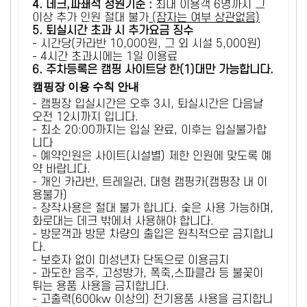
4. 데크,파쇄석 정원기준 :
​최대 이용객 6명까지 그
이상 추가 인원 절대 불가
(잠자는 여부 상관없음)
5
. 퇴실시간 초과 시 추가요금 징수
- 시간당(카라반 10,000원, 그 외 시설 5,000원)
- 4시간 초과시에는 1일 이용료
6
. 주차등록은 캠핑 사이트당 한(1)대만 가능합니다.
캠핑장 이용 수칙 안내
- 캠핑장 입실시간은 오후 3시, 퇴실시간은 다음날
오전 12시까지 입니다.
- 최소 20:00까지는 입실 완료, 이후는 입실불가합
니다
- 예약인원은 사이트(시설별) 제한 인원에 맞도록 예
약 바랍니다.
- 개인 카라반, 트레일러, 대형 캠핑카(캠핑장 내 이
용불가)
- 장작사용은 절대 불가 합니다. 숯은 사용 가능하며,
화로대는 데크 밖에서 사용해야 합니다.
- 방문객과 방문 차량의 출입은 원칙적으로 금지합니
다.
- 보호자 없이 미성년자 단독으로 이용금지
- 과도한 음주, 고성방가, 폭죽,스파클라 등 불꽃이
튀는 용품 사용을 금지합니다.
- 고출력(600kw 이상의) 전기용품 사용을 금지합니