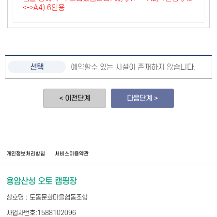
<->A4) 6인용
예약할수 있는 시설이 존재하지 않습니다.
< 이전단계
다음단계 >
개인정보처리방침
서비스이용약관
용암산성 오토 캠핑장
상호명 : 도동문화마을협동조합
사업자번호:1588102096