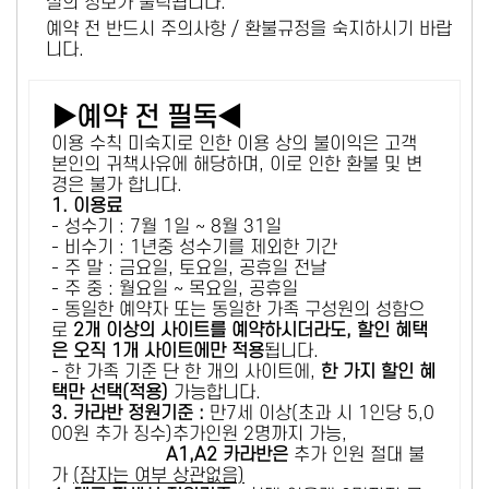
설의 정보가 출력됩니다.
예약 전 반드시 주의사항 / 환불규정을 숙지하시기 바랍
니다.
▶예약 전 필독◀
이용 수칙 미숙지로 인한 이용 상의 불이익은 고객
본인의 귀책사유에 해당하며, 이로 인한 환불 및 변
경은 불가 합니다.
1. 이용료
- 성수기 : 7월 1일 ~ 8월 31일
- 비수기 : 1년중 성수기를 제외한 기간
- 주 말 : 금요일, 토요일, 공휴일 전날
- 주 중 : 월요일 ~ 목요일, 공휴일
- 동일한 예약자 또는 동일한 가족 구성원의 성함으
로
2개 이상의 사이트를 예약하시더라도, 할인 혜택
은 오직 1개 사이트에만 적용
됩니다.
- 한 가족 기준 단 한 개의 사이트에,
한 가지 할인 혜
택만 선택(적용)
가능합니다.
3. 카라반 정원기준 :
만7세 이상(초과 시 1인당 5,0
00원 추가 징수)추가인원 2명까지 가능,
A1,A2 카라반은
추가 인원 절대 불
가
(잠자는 여부 상관없음)