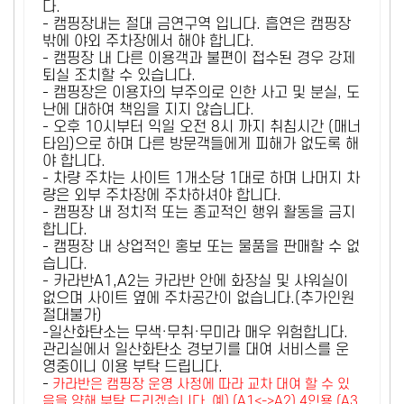
다.
- 캠핑장내는 절대 금연구역 입니다. 흡연은 캠핑장
밖에 야외 주차장에서 해야 합니다.
- 캠핑장 내 다른 이용객과 불편이 접수된 경우 강제
퇴실 조치할 수 있습니다.
- 캠핑장은 이용자의 부주의로 인한 사고 및 분실, 도
난에 대하여 책임을 지지 않습니다.
- 오후 10시부터 익일 오전 8시 까지 취침시간 (매너
타임)으로 하며 다른 방문객들에게 피해가 없도록 해
야 합니다.
- 차량 주차는 사이트 1개소당 1대로 하며 나머지 차
량은 외부 주차장에 주차하셔야 합니다.
- 캠핑장 내 정치적 또는 종교적인 행위 활동을 금지
합니다.
- 캠핑장 내 상업적인 홍보 또는 물품을 판매할 수 없
습니다.
- 카라반A1,A2는 카라반 안에 화장실 및 샤워실이
없으며 사이트 옆에 주차공간이 없습니다.(추가인원
절대불가)
-일산화탄소는 무색·무취·무미라 매우 위험합니다.
관리실에서 일산화탄소 경보기를 대여 서비스를 운
영중이니 이용 부탁 드립니다.
-
카라반은 캠핑장 운영 사정에 따라 교차 대여 할 수 있
음을 양해 부탁 드리겠습니다. 예) (A1<->A2) 4인용 (A3