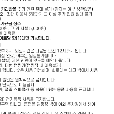
카라반은
추가 인원 절대 불가
(잠자는 여부 상관없음)
준 :
​최대 이용객 6명까지 그 이상 추가 인원 절대 불가
)
추가요금 징수
0원, 그 외 시설 5,000원)
1일 이용료
이트당 한(1)대만 가능합니다.
내
오후 3시, 퇴실시간은 다음날 오전 12시까지 입니다.
 입실 완료, 이후는 입실불가합니다
시설별) 제한 인원에 맞도록 예약 바랍니다.
러, 대형 캠핑카(캠핑장 내 이용불가)
가 합니다. 숯은 사용 가능하며, 화로대는 데크 밖에서 사용
의 출입은 원칙적으로 금지합니다.
자 단독으로 이용금지
방가, 폭죽,스파클라 등 불꽃이 튀는 용품 사용을 금지합니
상의) 전기용품 사용을 금지합니다.
연구역 입니다. 흡연은 캠핑장 밖에 야외 주차장에서 해야