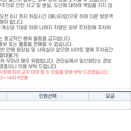
용객과 불편이 접수된 경우 강제 퇴실 조치할 수 있습니다.
부주의로 인한 사고 및 분실, 도난에 대하여 책임을 지지 않
 오전 8시 까지 취침시간 (매너타임)으로 하며 다른 방문객
해야 합니다.
 1개소당 1대로 하며 나머지 차량은 외부 주차장에 주차하
또는 종교적인 행위 활동을 금지합니다.
 홍보 또는 물품을 판매할 수 없습니다.
카라반 안에 화장실 및 샤워실이 없으며 사이트 옆에 주차공간
원절대불가)
취·무미라 매우 위험합니다. 관리실에서 일산화탄소 경보
영중이니 이용 부탁 드립니다.
사정에 따라 교차 대여 할 수 있음을 양해 부탁 드리겠습니다.
A3<->A4) 6인용
인원선택
요금