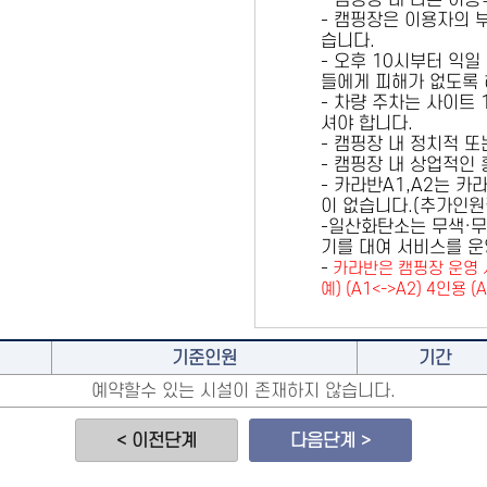
- 캠핑장 내 다른 이
- 캠핑장은 이용자의 
습니다.
- 오후 10시부터 익일
들에게 피해가 없도록 
- 차량 주차는 사이트
셔야 합니다.
- 캠핑장 내 정치적 
- 캠핑장 내 상업적인
- 카라반A1,A2는 
이 없습니다.(추가인
-일산화탄소는 무색·무
기를 대여 서비스를 운
-
카라반은 캠핑장 운영 
예) (A1<->A2) 4인용 (
기준인원
기간
예약할수 있는 시설이 존재하지 않습니다.
< 이전단계
다음단계 >