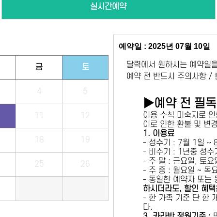
실시간예약
예약일 : 2025년 07월 10일
달력에서 원하시는 예약일을
금
토
예약 전 반드시 주의사항 /
4
5
▶예약 전 필
이용 수칙 미숙지로 인
11
12
이로 인한 환불 및 변
1. 이용료
18
19
- 성수기 : 7월 1일 ~
- 비수기 : 1년중 성
- 주 말 : 금요일, 토
25
26
- 주 중 : 월요일 ~ 
- 동일한 예약자 또는
하시더라도, 할인 혜택
- 한 가족 기준 단 한
다.
3. 카라반 정원기준 :
만