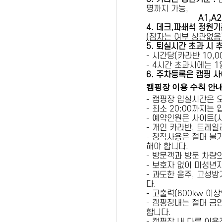
명까지 가능,
A1,A2 
4. 데크,파쇄석 정원기
(잠자는 여부 상관없음
5
. 퇴실시간 초과 시 
- 시간당(카라반 10,00
- 4시간 초과시에는 
6
. 주차등록은 캠핑 사
캠핑장 이용 수칙 안
- 캠핑장 입실시간은 
- 최소 20:00까지는
- 예약인원은 사이트(
- 개인 카라반, 트레일
- 장작사용은 절대 불
해야 합니다.
- 방문객과 방문 차량
- 보호자 없이 미성년
- 과도한 음주, 고성
다.
- 고출력(600kw 이
- 캠핑장내는 절대 금
합니다.