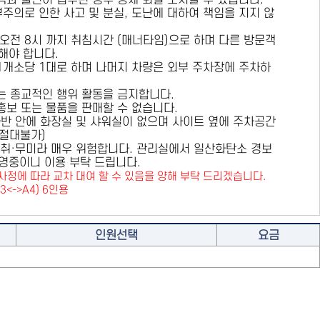
용객과 불편이 접수된 경우 강제 퇴실 조치할 수 있습니다.
부주의로 인한 사고 및 분실, 도난에 대하여 책임을 지지 않
 오전 8시 까지 취침시간 (매너타임)으로 하며 다른 방문객
해야 합니다.
 1개소당 1대로 하며 나머지 차량은 외부 주차장에 주차하
또는 종교적인 행위 활동을 금지합니다.
 홍보 또는 물품을 판매할 수 없습니다.
카라반 안에 화장실 및 샤워실이 없으며 사이트 옆에 주차공간
원절대불가)
취·무미라 매우 위험합니다. 관리실에서 일산화탄소 경보
영중이니 이용 부탁 드립니다.
사정에 따라 교차 대여 할 수 있음을 양해 부탁 드리겠습니다.
A3<->A4) 6인용
인원선택
요금