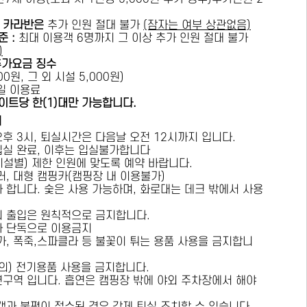
카라반은
추가 인원 절대 불가
(잠자는 여부 상관없음)
준 :
​최대 이용객 6명까지 그 이상 추가 인원 절대 불가
)
추가요금 징수
0원, 그 외 시설 5,000원)
1일 이용료
이트당 한(1)대만 가능합니다.
내
오후 3시, 퇴실시간은 다음날 오전 12시까지 입니다.
 입실 완료, 이후는 입실불가합니다
시설별) 제한 인원에 맞도록 예약 바랍니다.
러, 대형 캠핑카(캠핑장 내 이용불가)
가 합니다. 숯은 사용 가능하며, 화로대는 데크 밖에서 사용
의 출입은 원칙적으로 금지합니다.
자 단독으로 이용금지
방가, 폭죽,스파클라 등 불꽃이 튀는 용품 사용을 금지합니
상의) 전기용품 사용을 금지합니다.
연구역 입니다. 흡연은 캠핑장 밖에 야외 주차장에서 해야