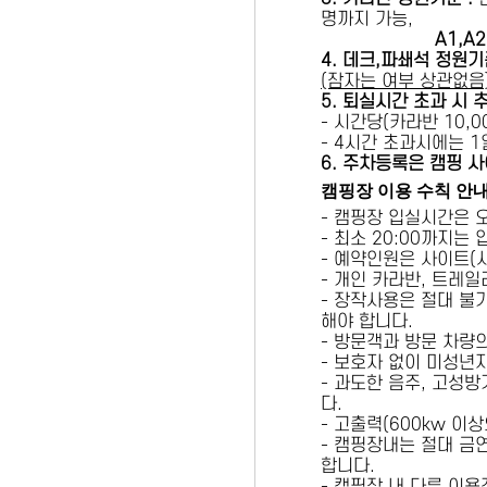
명까지 가능,
A1,A2 
4. 데크,파쇄석 정원기
(잠자는 여부 상관없음
5
. 퇴실시간 초과 시 
- 시간당(카라반 10,00
- 4시간 초과시에는 
6
. 주차등록은 캠핑 사
캠핑장 이용 수칙 안
- 캠핑장 입실시간은 
- 최소 20:00까지는
- 예약인원은 사이트(
- 개인 카라반, 트레일
- 장작사용은 절대 불
해야 합니다.
- 방문객과 방문 차량
- 보호자 없이 미성년
- 과도한 음주, 고성
다.
- 고출력(600kw 이
- 캠핑장내는 절대 금
합니다.