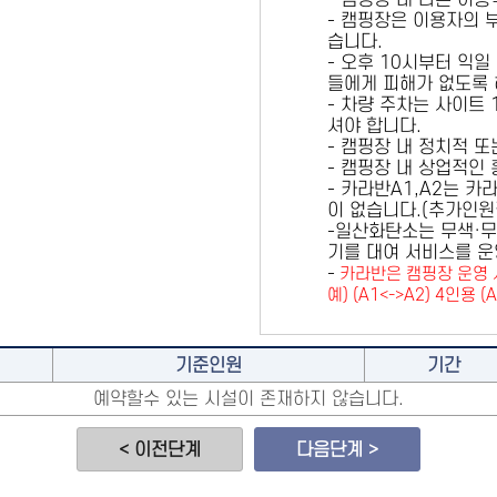
- 캠핑장 내 다른 이
- 캠핑장은 이용자의 
습니다.
- 오후 10시부터 익일
들에게 피해가 없도록 
- 차량 주차는 사이트
셔야 합니다.
- 캠핑장 내 정치적 
- 캠핑장 내 상업적인
- 카라반A1,A2는 
이 없습니다.(추가인
-일산화탄소는 무색·무
기를 대여 서비스를 운
-
카라반은 캠핑장 운영 
예) (A1<->A2) 4인용 (
기준인원
기간
예약할수 있는 시설이 존재하지 않습니다.
< 이전단계
다음단계 >