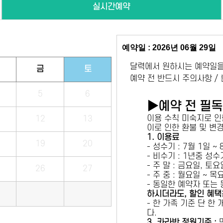
실시간예약
예약일 : 2026년 06월 29일
달력에서 원하시는 예약일을
금
토
예약 전 반드시 주의사항 /
5
6
▶예약 전 필
이용 수칙 미숙지로 인
12
13
이로 인한 환불 및 변
1. 이용료
19
20
- 성수기 : 7월 1일 ~
- 비수기 : 1년중 성
- 주 말 : 금요일, 토
26
27
- 주 중 : 월요일 ~ 
- 동일한 예약자 또는
하시더라도, 할인 혜택
- 한 가족 기준 단 한
다.
3. 카라반 정원기준 :
만