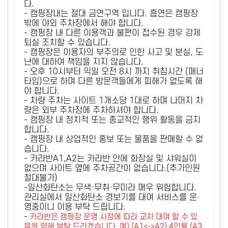
다.
- 캠핑장내는 절대 금연구역 입니다. 흡연은 캠핑장
밖에 야외 주차장에서 해야 합니다.
- 캠핑장 내 다른 이용객과 불편이 접수된 경우 강제
퇴실 조치할 수 있습니다.
- 캠핑장은 이용자의 부주의로 인한 사고 및 분실, 도
난에 대하여 책임을 지지 않습니다.
- 오후 10시부터 익일 오전 8시 까지 취침시간 (매너
타임)으로 하며 다른 방문객들에게 피해가 없도록 해
야 합니다.
- 차량 주차는 사이트 1개소당 1대로 하며 나머지 차
량은 외부 주차장에 주차하셔야 합니다.
- 캠핑장 내 정치적 또는 종교적인 행위 활동을 금지
합니다.
- 캠핑장 내 상업적인 홍보 또는 물품을 판매할 수 없
습니다.
- 카라반A1,A2는 카라반 안에 화장실 및 샤워실이
없으며 사이트 옆에 주차공간이 없습니다.(추가인원
절대불가)
-일산화탄소는 무색·무취·무미라 매우 위험합니다.
관리실에서 일산화탄소 경보기를 대여 서비스를 운
영중이니 이용 부탁 드립니다.
-
카라반은 캠핑장 운영 사정에 따라 교차 대여 할 수 있
음을 양해 부탁 드리겠습니다. 예) (A1<->A2) 4인용 (A3