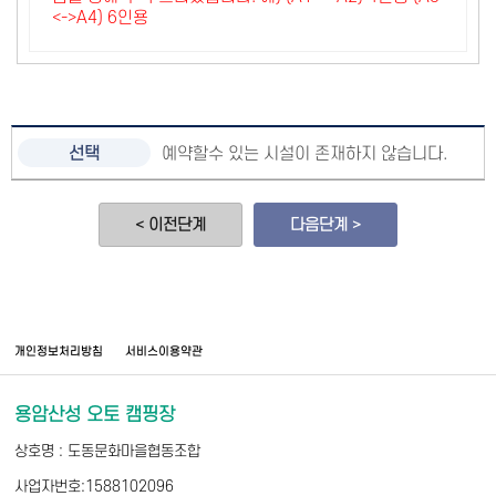
<->A4) 6인용
예약할수 있는 시설이 존재하지 않습니다.
< 이전단계
다음단계 >
개인정보처리방침
서비스이용약관
용암산성 오토 캠핑장
상호명 : 도동문화마을협동조합
사업자번호:1588102096