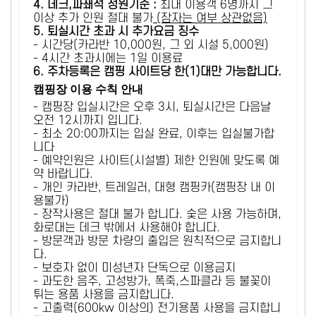
4. 데크,파쇄석 정원기준 :
​최대 이용객 6명까지 그
이상 추가 인원 절대 불가
(잠자는 여부 상관없음)
5
. 퇴실시간 초과 시 추가요금 징수
- 시간당(카라반 10,000원, 그 외 시설 5,000원)
- 4시간 초과시에는 1일 이용료
6
. 주차등록은 캠핑 사이트당 한(1)대만 가능합니다.
캠핑장 이용 수칙 안내
- 캠핑장 입실시간은 오후 3시, 퇴실시간은 다음날
오전 12시까지 입니다.
- 최소 20:00까지는 입실 완료, 이후는 입실불가합
니다
- 예약인원은 사이트(시설별) 제한 인원에 맞도록 예
약 바랍니다.
- 개인 카라반, 트레일러, 대형 캠핑카(캠핑장 내 이
용불가)
- 장작사용은 절대 불가 합니다. 숯은 사용 가능하며,
화로대는 데크 밖에서 사용해야 합니다.
- 방문객과 방문 차량의 출입은 원칙적으로 금지합니
다.
- 보호자 없이 미성년자 단독으로 이용금지
- 과도한 음주, 고성방가, 폭죽,스파클라 등 불꽃이
튀는 용품 사용을 금지합니다.
- 고출력(600kw 이상의) 전기용품 사용을 금지합니