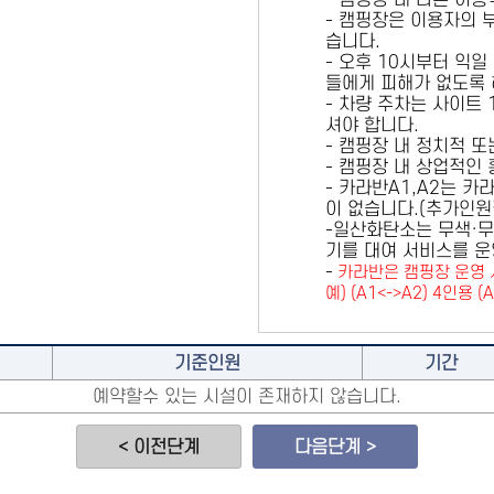
- 캠핑장 내 다른 이
- 캠핑장은 이용자의 
습니다.
- 오후 10시부터 익일
들에게 피해가 없도록 
- 차량 주차는 사이트
셔야 합니다.
- 캠핑장 내 정치적 
- 캠핑장 내 상업적인
- 카라반A1,A2는 
이 없습니다.(추가인
-일산화탄소는 무색·무
기를 대여 서비스를 운
-
카라반은 캠핑장 운영 
예) (A1<->A2) 4인용 (
기준인원
기간
예약할수 있는 시설이 존재하지 않습니다.
< 이전단계
다음단계 >