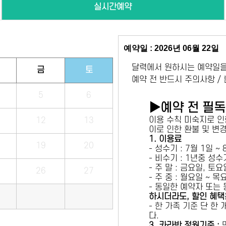
실시간예약
예약일 : 2026년 06월 22일
달력에서 원하시는 예약일을
금
토
예약 전 반드시 주의사항 /
5
6
▶예약 전 필
이용 수칙 미숙지로 인
12
13
이로 인한 환불 및 변
1. 이용료
19
20
- 성수기 : 7월 1일 ~
- 비수기 : 1년중 성
- 주 말 : 금요일, 토
26
27
- 주 중 : 월요일 ~ 
- 동일한 예약자 또는
하시더라도, 할인 혜택
- 한 가족 기준 단 한
다.
3. 카라반 정원기준 :
만