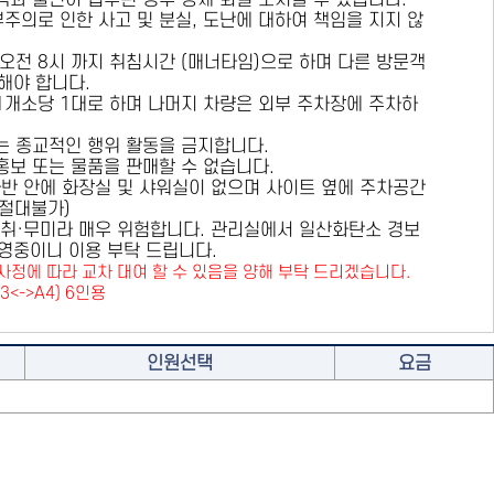
용객과 불편이 접수된 경우 강제 퇴실 조치할 수 있습니다.
부주의로 인한 사고 및 분실, 도난에 대하여 책임을 지지 않
 오전 8시 까지 취침시간 (매너타임)으로 하며 다른 방문객
해야 합니다.
 1개소당 1대로 하며 나머지 차량은 외부 주차장에 주차하
또는 종교적인 행위 활동을 금지합니다.
 홍보 또는 물품을 판매할 수 없습니다.
카라반 안에 화장실 및 샤워실이 없으며 사이트 옆에 주차공간
원절대불가)
취·무미라 매우 위험합니다. 관리실에서 일산화탄소 경보
영중이니 이용 부탁 드립니다.
사정에 따라 교차 대여 할 수 있음을 양해 부탁 드리겠습니다.
A3<->A4) 6인용
인원선택
요금