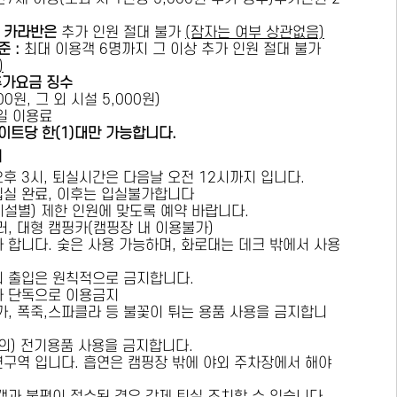
카라반은
추가 인원 절대 불가
(잠자는 여부 상관없음)
준 :
​최대 이용객 6명까지 그 이상 추가 인원 절대 불가
)
추가요금 징수
0원, 그 외 시설 5,000원)
1일 이용료
이트당 한(1)대만 가능합니다.
내
오후 3시, 퇴실시간은 다음날 오전 12시까지 입니다.
 입실 완료, 이후는 입실불가합니다
시설별) 제한 인원에 맞도록 예약 바랍니다.
러, 대형 캠핑카(캠핑장 내 이용불가)
가 합니다. 숯은 사용 가능하며, 화로대는 데크 밖에서 사용
의 출입은 원칙적으로 금지합니다.
자 단독으로 이용금지
방가, 폭죽,스파클라 등 불꽃이 튀는 용품 사용을 금지합니
상의) 전기용품 사용을 금지합니다.
연구역 입니다. 흡연은 캠핑장 밖에 야외 주차장에서 해야