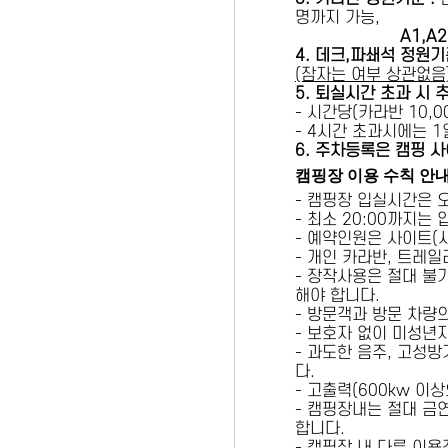
명까지 가능,
A1,A2 
4. 데크,파쇄석 정원기
(잠자는 여부 상관없음
5
. 퇴실시간 초과 시 
- 시간당(카라반 10,00
- 4시간 초과시에는 
6
. 주차등록은 캠핑 사
캠핑장 이용 수칙 안
- 캠핑장 입실시간은 
- 최소 20:00까지는
- 예약인원은 사이트(
- 개인 카라반, 트레일
- 장작사용은 절대 불
해야 합니다.
- 방문객과 방문 차량
- 보호자 없이 미성년
- 과도한 음주, 고성
다.
- 고출력(600kw 이
- 캠핑장내는 절대 금
합니다.